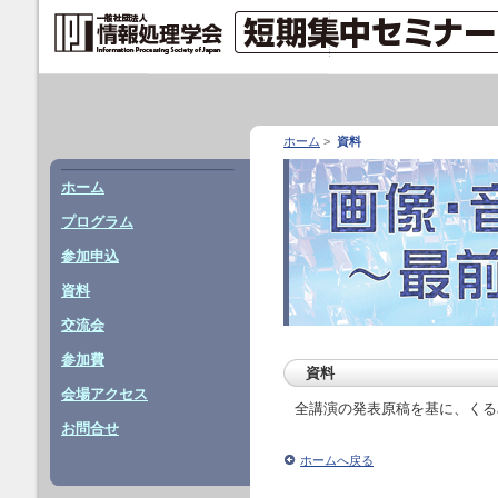
ホーム
>
資料
ホーム
プログラム
参加申込
資料
交流会
参加費
資料
会場アクセス
全講演の発表原稿を基に、くる
お問合せ
ホームへ戻る