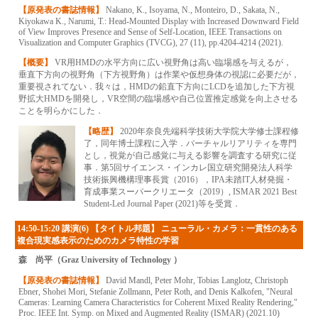
【原発表の書誌情報】
Nakano, K., Isoyama, N., Monteiro, D., Sakata, N.,
Kiyokawa K., Narumi, T.: Head-Mounted Display with Increased Downward Field
of View Improves Presence and Sense of Self-Location, IEEE Transactions on
Visualization and Computer Graphics (TVCG), 27 (11), pp.4204-4214 (2021).
【概要】
VR用HMDの水平方向に広い視野角は高い臨場感を与えるが，
垂直下方向の視野角（下方視野角）は作業や仮想身体の視認に必要だが，
重要視されてない．我々は，HMDの鉛直下方向にLCDを追加した下方視
野拡大HMDを開発し，VR空間の臨場感や自己位置推定感覚を向上させる
ことを明らかにした．
【略歴】
2020年奈良先端科学技術大学院大学修士課程修
了，同年博士課程に入学．バーチャルリアリティを専門
とし，視覚が自己感覚に与える影響を調査する研究に従
事．第5回サイエンス・インカレ国立研究開発法人科学
技術振興機構理事長賞（2016），IPA未踏IT人材発掘・
育成事業スーパークリエータ（2019）, ISMAR 2021 Best
Student-Led Journal Paper (2021)等を受賞．
14:50-15:20 講演(6) 【タイトル邦題】 ニューラル・カメラ：一貫性のある
複合現実感表示のためのカメラ特性の学習
森 尚平（Graz University of Technology ）
【原発表の書誌情報】
David Mandl, Peter Mohr, Tobias Langlotz, Christoph
Ebner, Shohei Mori, Stefanie Zollmann, Peter Roth, and Denis Kalkofen, "Neural
Cameras: Learning Camera Characteristics for Coherent Mixed Reality Rendering,"
Proc. IEEE Int. Symp. on Mixed and Augmented Reality (ISMAR) (2021.10)