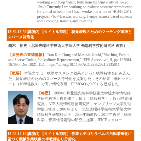
working with Koji Yatani, both from the University of Tokyo.
<br />Currently I am working on realistic cosmetic reproduction
for virtual makeup, but I have worked on a mix of HCI/CG/ML
projects. <br />Besides working, I enjoy science-based contents
about cooking, training and investing.
13:30-13:50 講演(2) 【タイトル邦題】 聴覚表現のためのマッチング追跡と
スパース符号化
鵜木 祐史（北陸先端科学技術大学院大学 先端科学技術研究科 教授）
【原発表の書誌情報】
Tran Kim Dung and Masashi Unoki,"Matching Pursuit
and Sparse Coding for Auditory Representation," IEEE Access, vol, 9, pp. 167084-
167095, Dec. 2021. DOI: https://doi.org/10.1109/ACCESS.2021.3135011
【概要】
本論文では，聴覚マスキング効果といった聴覚特性を組み込ん
だ，聴覚表現のためのスパース符号化を提案した．その結果，低ビットレ
ート（1066係数/s）で高い情報表現（PEMO-Qで0.89）を達成した．
【略歴】
1999年3月北陸先端科学技術大学院大学情報科
学研究科博士後期修了．博士（情報科学）．JSPS特別研
究員，ATR人間情報通信研究所，ケンブリッジ大学生理
学部CNBH，2001年より，北陸先端科学技術大学院大学
情報科学研究科助手．2005年助教授，2017年教授．聴覚
科学，音声信号処理の研究に従事．IEICEフェロー．
13:50-14:10 講演(3) 【タイトル邦題】 作業カテゴリラベルの自動階層化に
基づく機械作業映像の半教師あり分節化