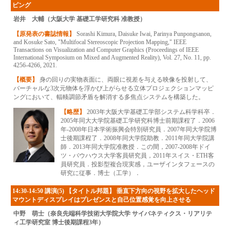
ピング
岩井 大輔（大阪大学 基礎工学研究科 准教授）
【原発表の書誌情報】
Sorashi Kimura, Daisuke Iwai, Parinya Punpongsanon,
and Kosuke Sato, "Multifocal Stereoscopic Projection Mapping," IEEE
Transactions on Visualization and Computer Graphics (Proceedings of IEEE
International Symposium on Mixed and Augmented Reality), Vol. 27, No. 11, pp.
4256-4266, 2021.
【概要】
身の回りの実物表面に、両眼に視差を与える映像を投射して、
バーチャルな3次元物体を浮かび上がらせる立体プロジェクションマッピ
ングにおいて、輻輳調節矛盾を解消する多焦点システムを構築した。
【略歴】
2003年大阪大学基礎工学部システム科学科卒．
2005年同大大学院基礎工学研究科博士前期課程了．2006
年-2008年日本学術振興会特別研究員．2007年同大学院博
士後期課程了．2008年同大学院助教．2011年同大学院講
師．2013年同大学院准教授．この間，2007-2008年ドイ
ツ・バウハウス大学客員研究員，2011年スイス・ETH客
員研究員．投影型複合現実感，ユーザインタフェースの
研究に従事．博士（工学）．
14:30-14:50 講演(5) 【タイトル邦題】 垂直下方向の視野を拡大したヘッド
マウントディスプレイはプレゼンスと自己位置感覚を向上させる
中野 萌士（奈良先端科学技術大学院大学 サイバネティクス・リアリテ
ィ工学研究室 博士後期課程3年）