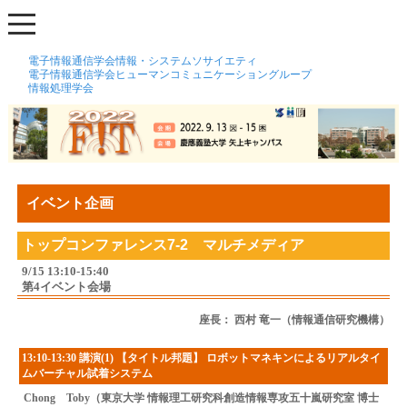
電子情報通信学会情報・システムソサイエティ
電子情報通信学会ヒューマンコミュニケーショングループ
情報処理学会
イベント企画
トップコンファレンス7-2 マルチメディア
9/15 13:10-15:40
第4イベント会場
座長： 西村 竜一（情報通信研究機構）
13:10-13:30 講演(1) 【タイトル邦題】 ロボットマネキンによるリアルタイ
ムバーチャル試着システム
Chong Toby（東京大学 情報理工研究科創造情報専攻五十嵐研究室 博士