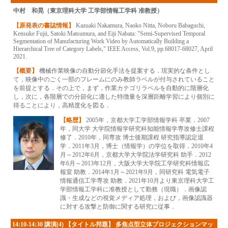
中村 和晃（東京理科大学 工学部情報工学科 准教授）
【原発表の書誌情報】
Kazuaki Nakamura, Naoko Nitta, Noboru Babaguchi,
Kensuke Fujii, Satoki Matsumura, and Eiji Nabata: "Semi-Supervised Temporal
Segmentation of Manufacturing Work Video by Automatically Building a
Hierarchical Tree of Category Labels," IEEE Access, Vol.9, pp.68017-68027, April
2021.
【概要】
機械作業映像の自動分節化手法を提案する．現実的な条件とし
て，映像中のごく一部のフレームにのみ教師ラベルが付与されていること
を前提とする．その上で，まず，作業カテゴリラベルを自動的に階層化
し，次に，各階層での分節化に適した特徴量を深層距離学習により個別に
得ることにより，高精度化を図る．
【略歴】
2005年，京都大学工学部情報学科 卒業．2007
年，同大学 大学院情報学研究科知能情報学専攻修士課程
修了．2010年，同専攻 博士後期課程 研究指導認定退
学．2011年3月，博士（情報学）の学位を取得．2010年4
月～2012年6月，京都大学大学院法学研究科 助手．2012
年6月～2013年12月，大阪大学大学院工学研究科情報広
報室 助教．2014年1月～2021年9月，同研究科 電気電子
情報通信工学専攻 助教．2021年10月より東京理科大学工
学部情報工学科に准教授として勤務（現職）．画像認
識・生成などの視覚メディア処理，および，画像認識器
に対する攻撃と防御に関する研究に従事．
14:10-14:30 講演(4) 【タイトル邦題】 多焦点型立体プロジェクションマッ