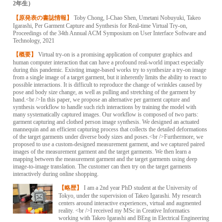
2年生）
【原発表の書誌情報】
Toby Chong, I-Chao Shen, Umetani Nobuyuki, Takeo
Igarashi, Per Garment Capture and Synthesis for Real-time Virtual Try-on,
Proceedings of the 34th Annual ACM Symposium on User Interface Software and
Technology, 2021
【概要】
Virtual try-on is a promising application of computer graphics and
human computer interaction that can have a profound real-world impact especially
during this pandemic. Existing image-based works try to synthesize a try-on image
from a single image of a target garment, but it inherently limits the ability to react to
possible interactions. It is difficult to reproduce the change of wrinkles caused by
pose and body size change, as well as pulling and stretching of the garment by
hand.<br />In this paper, we propose an alternative per garment capture and
synthesis workflow to handle such rich interactions by training the model with
many systematically captured images. Our workflow is composed of two parts:
garment capturing and clothed person image synthesis. We designed an actuated
mannequin and an efficient capturing process that collects the detailed deformations
of the target garments under diverse body sizes and poses.<br />Furthermore, we
proposed to use a custom-designed measurement garment, and we captured paired
images of the measurement garment and the target garments. We then learn a
mapping between the measurement garment and the target garments using deep
image-to-image translation. The customer can then try on the target garments
interactively during online shopping.
【略歴】
I am a 2nd year PhD student at the University of
Tokyo, under the supervision of Takeo Igarashi. My research
centers around interactive experiences, virtual and augmented
reality. <br />I received my MSc in Creative Informatics
working with Takeo Igarashi and BEng in Electrical Engineering