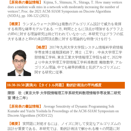
【原発表の書誌情報】
Kijima, S., Shimuzu, N., Shiraga, T.: How many vertices
does a random walk miss in a network with moderately increasing the number of
vertices?, Proc. the 2021 ACM-SIAM Symposium on Discrete Algorithms
(SODA), pp. 106-122 (2021).
【概要】
ランダムウォーク(RW)は複数のアルゴリズム設計で威力を発揮
する有用な確率モデルである. 一方, 時間とともに頂点が増加するグラフ上
のRWに対する理論研究は殆ど行われていなかった. 本研究ではグラフの拡
大する速さとRWの未訪問頂点数に対する理論的な特徴づけを行う.
【略歴】
2017年九州大学大学院システム情報科学府情報
学専攻博士後期課程終了, 博士（工学）. 中央大学理工学
部情報工学科, 東京工業大学情報理工学院を経て, 2022年
より中央大学理工学部情報工学科准教授. 離散数学, アル
ゴリズム理論, 中でも確率的構造と乱択アルゴリズムに
関する研究に従事.
16:30-16:50 講演(4) 【タイトル邦題】 動的計画法の平均感度
隈部 壮（東京大学 大学院情報理工学系研究科数理情報学専攻第二研究
室 博士二年）
【原発表の書誌情報】
Average Sensitivity of Dynamic Programming Soh
Kumabe and Yuichi Yoshida In Proceedings of the ACM-SIAM Symposium on
Discrete Algorithms (SODA'22)
【概要】
実問題に対処するには、ノイズに対して安定なアルゴリズムの
設計が重要である。本研究では、動的計画法で解かれる種々の問題に対