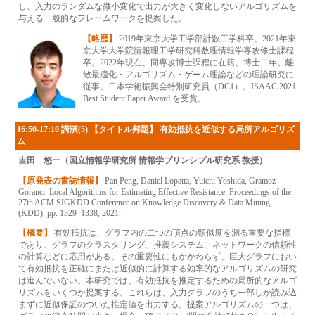
し、入力のランダムな微小変化で出力が大きく変化しないアルゴリズムを
与える一般的なフレームワークを提案した。
【略歴】
2019年東京大学工学部計数工学科卒、2021年東
京大学大学院情報理工学研究科数理情報学専攻修士課程
卒。2022年現在、同専攻博士課程に在籍。博士二年。離
散最適化・アルゴリズム・ゲーム理論などの理論研究に
従事。日本学術振興会特別研究員（DC1）。ISAAC 2021
Best Student Paper Award を受賞。
16:50-17:10 講演(5) 【タイトル邦題】 有効抵抗を近似する局所アルゴリズ
ム
吉田 悠一（国立情報学研究所 情報学プリンシプル研究系 教授）
【原発表の書誌情報】
Pan Peng, Daniel Lopatta, Yuichi Yoshida, Gramoz
Goranci. Local Algorithms for Estimating Effective Resistance. Proceedings of the
27th ACM SIGKDD Conference on Knowledge Discovery & Data Mining
(KDD), pp. 1329–1338, 2021.
【概要】
有効抵抗は、グラフ内の二つの頂点の類似度を測る重要な指標
であり、グラフのクラスタリング、推薦システム、ネットワークの信頼性
の計算などに応用がある。その重要性にもかかわらず、巨大グラフにおい
て有効抵抗を正確にまたは近似的に計算する効率的なアルゴリズムの研究
は進んでいない。本研究では、有効抵抗を推定するための局所的なアルゴ
リズムをいくつか提案する。これらは、入力グラフのうち一部しか読み込
まずに近似保証のついた推定値を出力する。提案アルゴリズムの一つは、