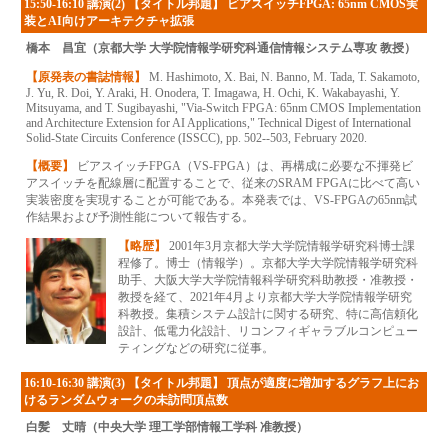
15:50-16:10 講演(2) 【タイトル邦題】 ビアスイッチFPGA: 65nm CMOS実
装とAI向けアーキテクチャ拡張
橋本 昌宜（京都大学 大学院情報学研究科通信情報システム専攻 教授）
【原発表の書誌情報】
M. Hashimoto, X. Bai, N. Banno, M. Tada, T. Sakamoto,
J. Yu, R. Doi, Y. Araki, H. Onodera, T. Imagawa, H. Ochi, K. Wakabayashi, Y.
Mitsuyama, and T. Sugibayashi, "Via-Switch FPGA: 65nm CMOS Implementation
and Architecture Extension for AI Applications," Technical Digest of International
Solid-State Circuits Conference (ISSCC), pp. 502--503, February 2020.
【概要】
ビアスイッチFPGA（VS-FPGA）は、再構成に必要な不揮発ビ
アスイッチを配線層に配置することで、従来のSRAM FPGAに比べて高い
実装密度を実現することが可能である。本発表では、VS-FPGAの65nm試
作結果および予測性能について報告する。
【略歴】
2001年3月京都大学大学院情報学研究科博士課
程修了。博士（情報学）。京都大学大学院情報学研究科
助手、大阪大学大学院情報科学研究科助教授・准教授・
教授を経て、2021年4月より京都大学大学院情報学研究
科教授。集積システム設計に関する研究、特に高信頼化
設計、低電力化設計、リコンフィギャラブルコンピュー
ティングなどの研究に従事。
16:10-16:30 講演(3) 【タイトル邦題】 頂点が適度に増加するグラフ上にお
けるランダムウォークの未訪問頂点数
白髪 丈晴（中央大学 理工学部情報工学科 准教授）