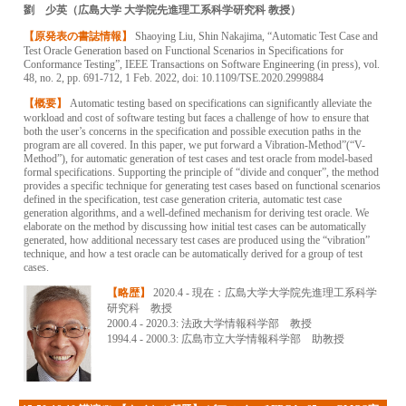
劉 少英（広島大学 大学院先進理工系科学研究科 教授）
【原発表の書誌情報】
Shaoying Liu, Shin Nakajima, “Automatic Test Case and
Test Oracle Generation based on Functional Scenarios in Specifications for
Conformance Testing”, IEEE Transactions on Software Engineering (in press), vol.
48, no. 2, pp. 691-712, 1 Feb. 2022, doi: 10.1109/TSE.2020.2999884
【概要】
Automatic testing based on specifications can significantly alleviate the
workload and cost of software testing but faces a challenge of how to ensure that
both the user’s concerns in the specification and possible execution paths in the
program are all covered. In this paper, we put forward a Vibration-Method”(“V-
Method”), for automatic generation of test cases and test oracle from model-based
formal specifications. Supporting the principle of “divide and conquer”, the method
provides a specific technique for generating test cases based on functional scenarios
defined in the specification, test case generation criteria, automatic test case
generation algorithms, and a well-defined mechanism for deriving test oracle. We
elaborate on the method by discussing how initial test cases can be automatically
generated, how additional necessary test cases are produced using the “vibration”
technique, and how a test oracle can be automatically derived for a group of test
cases.
【略歴】
2020.4 - 現在：広島大学大学院先進理工系科学
研究科 教授
2000.4 - 2020.3: 法政大学情報科学部 教授
1994.4 - 2000.3: 広島市立大学情報科学部 助教授