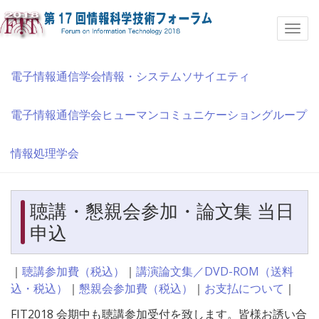
Togg
navi
電子情報通信学会情報・システムソサイエティ
電子情報通信学会ヒューマンコミュニケーショングループ
情報処理学会
聴講・懇親会参加・論文集 当日
申込
｜
聴講参加費（税込）
｜
講演論文集／DVD-ROM（送料
込・税込）
｜
懇親会参加費（税込）
｜
お支払について
｜
FIT2018 会期中も聴講参加受付を致します。皆様お誘い合