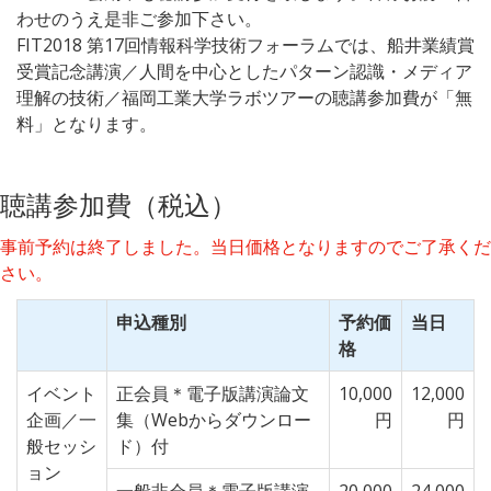
わせのうえ是非ご参加下さい。
FIT2018 第17回情報科学技術フォーラムでは、船井業績賞
受賞記念講演／人間を中心としたパターン認識・メディア
理解の技術／福岡工業大学ラボツアーの聴講参加費が「無
料」となります。
聴講参加費（税込）
事前予約は終了しました。当日価格となりますのでご了承くだ
さい。
申込種別
予約価
当日
格
イベント
正会員＊電子版講演論文
10,000
12,000
企画／一
集（Webからダウンロー
円
円
般セッシ
ド）付
ョン