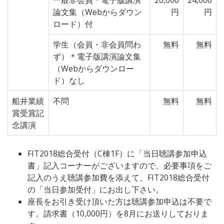
一般非会員＊電子版講演
20,000
24,000
論文集（Webからダウン
円
円
ロード）付
学生（会員・非会員問わ
無料
無料
ず）＊電子版講演論文集
（Webからダウンロー
ド）なし
船井業績
不問
無料
無料
賞受賞記
念講演
FIT2018総合受付（C棟1F）に「当日聴講参加申込
書」記入コーナーがございますので、必要事項をご
記入のうえ聴講参加費を添えて、FIT2018総合受付
の「当日参加受付」にお出し下さい。
座長をお引き受け頂いた方は聴講参加申込は不要で
す。請求書（10,000円）を8月にお送りしておりま