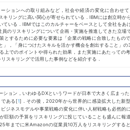
ーションへの取り組みなど，社会や経済の変化に合わせて
スキリングに高い関心が寄せられている．IBMには創立時か
いている．IBMではこのカルチャーをベースとして全社をあ
M社員のリスキリングについて企画・実施を推進してきた立場
策とするために必要な要素は「企業の戦略に合致したもの
と」，「身につけたスキルを活かす機会を創出すること」の
る上でのポイントや得られた効果，また実施にあたっての
をリスキリングで活用した事例などを紹介する．
ーション，いわゆるDXというワードが日本で大きく広まった契
である[
1
]．その後，2020年から世界的に感染拡大した新
，ビジネスモデルや事業戦略の変化に伴い人材戦略も必然的
が巨額の予算をリスキリングに投じていることも盛んに報道さ
25年までに米Amazonの従業員10万人をリスキリングすると