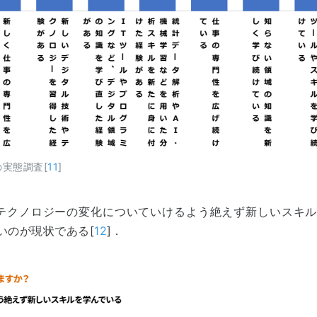
実態調査[
11
]
テクノロジーの変化についていけるよう絶えず新しいスキル
いのが現状である[
12
]．