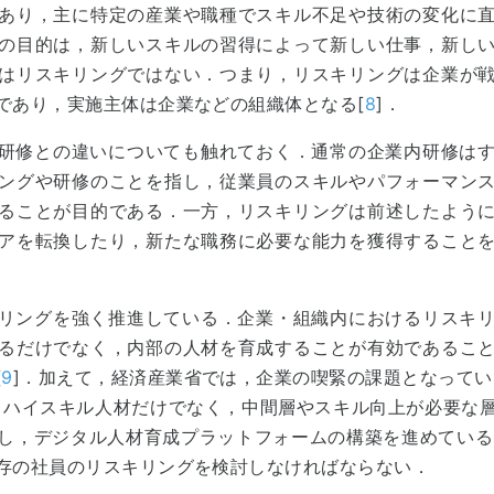
あり，主に特定の産業や職種でスキル不足や技術の変化に
の目的は，新しいスキルの習得によって新しい仕事，新し
はリスキリングではない．つまり，リスキリングは企業が
であり，実施主体は企業などの組織体となる[
8
]．
研修との違いについても触れておく．通常の企業内研修は
ングや研修のことを指し，従業員のスキルやパフォーマン
ることが目的である．一方，リスキリングは前述したよう
アを転換したり，新たな職務に必要な能力を獲得すること
リングを強く推進している．企業・組織内におけるリスキ
るだけでなく，内部の人材を育成することが有効であるこ
[
9
]．加えて，経済産業省では，企業の喫緊の課題となってい
るハイスキル人材だけでなく，中間層やスキル向上が必要な
し，デジタル人材育成プラットフォームの構築を進めている
存の社員のリスキリングを検討しなければならない．