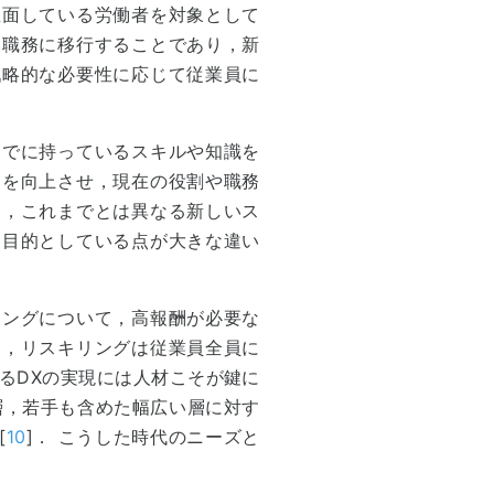
直面している労働者を対象として
い職務に移行することであり，新
戦略的な必要性に応じて従業員に
すでに持っているスキルや知識を
スを向上させ，現在の役割や職務
に，これまでとは異なる新しいス
を目的としている点が大きな違い
リングについて，高報酬が必要な
と，リスキリングは従業員全員に
るDXの実現には人材こそが鍵に
層，若手も含めた幅広い層に対す
[
10
]． こうした時代のニーズと