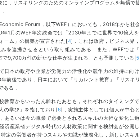
を対象に，リスキリングのためのオンラインプログラムを無償で
]．
Economic Forum，以下WEF）においても，2018年
0年1月のWEF年次総会では「2030年までに世界で10億
ォーム」の構築が宣言された[
4
]．これは政府，ビジネス界
みを連携させるという取り組みである．また，WEFでは
方で9,700万件の新たな仕事が生まれる」とも予測している[
で日本の政府や企業が労働力の活性化や競争力の維持に向
20年前後であり，日本において「リカレント教育」「リスキ
である．
校教育からいったん離れたあとも，それぞれのタイミング
人の学び」を指しており[
6
]，実施主体としては個人が中心
，あるいは今の職業で必要とされるスキルの大幅な変化に
経済産業省デジタル時代の人材政策に関する検討会が公開
は特定の労働者が持つスキルや知識が陳腐化し，新しいスキ