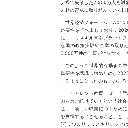
ナ禍で失業した2,500万人
人材の育成に取り組んでいる[
3
世界経済フォーラム（World 
必要性を打ち出しており，202
に，「リスキル革命プラットフ
な国の政策実験や企業の取り組
8,000万件の仕事が消失する一
このような世界的な動きの中
重要性を認識し始めたのが20
するようになったのもそのころ
「リカレント教育」は，「学
力を磨き続けていくという社会
は，「新しい職業につくために
を獲得する／させること」と，
[
7
]．つまり，リスキリングと