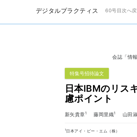
デジタルプラクティス
60号目次へ
会誌「情報処
特集号招待論文
日本IBMのリ
慮ポイント
1
1
新矢貴章
藤岡里織
山田淑
1
日本アイ・ビー・エム（株）