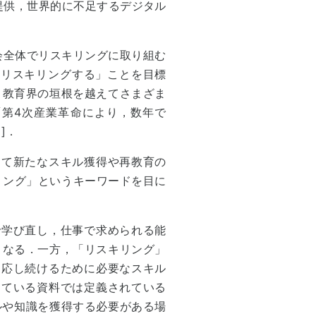
提供，世界的に不足するデジタル
から社会全体でリスキリングに取り組む
人をリスキリングする」ことを目標
，教育界の垣根を越えてさまざま
「第4次産業革命により，数年で
5
]．
けて新たなスキル獲得や再教育の
リング」というキーワードを目に
で学び直し，仕事で求められる能
となる．一方，「リスキリング」
適応し続けるために必要なスキル
している資料では定義されている
ルや知識を獲得する必要がある場