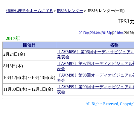
情報処理学会ホームに戻る
＞
IPSJカレンダー
＞ IPSJカレンダー(一覧)
IPS
2013年
|
2014年
|
2015年
|
2016年
|2017年
2017年
開催日
名称
〔AVM096〕第96回オーディオビジュ
2月24日(金)
発表会
〔AVM97〕第97回オーディオビジュア
8月3日(木)
表会
〔AVM98〕第98回オーディオビジュア
10月12日(木)～10月13日(金)
表会
〔AVM99〕第99回オーディオビジュア
11月30日(木)～12月1日(金)
表会
All Rights Reserved, Copyrig