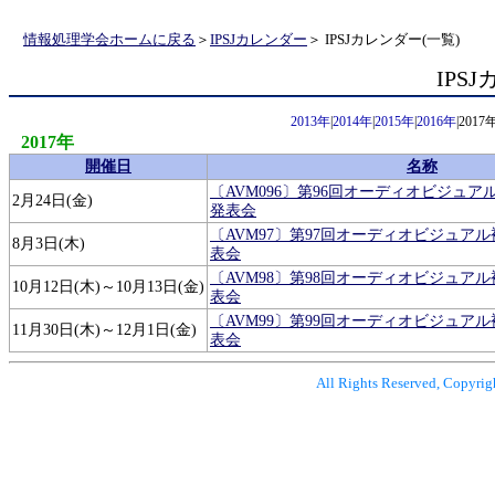
情報処理学会ホームに戻る
＞
IPSJカレンダー
＞ IPSJカレンダー(一覧)
IPS
2013年
|
2014年
|
2015年
|
2016年
|2017年
2017年
開催日
名称
〔AVM096〕第96回オーディオビジュ
2月24日(金)
発表会
〔AVM97〕第97回オーディオビジュア
8月3日(木)
表会
〔AVM98〕第98回オーディオビジュア
10月12日(木)～10月13日(金)
表会
〔AVM99〕第99回オーディオビジュア
11月30日(木)～12月1日(金)
表会
All Rights Reserved, Copyrig