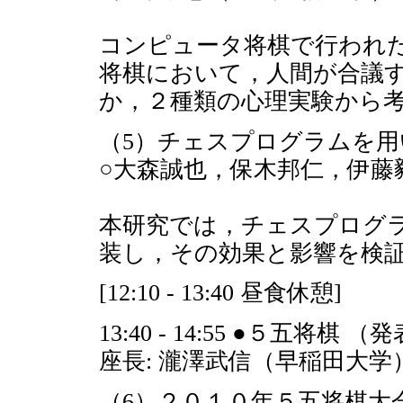
コンピュータ将棋で行われ
将棋において，人間が合議
か，２種類の心理実験から
（5）チェスプログラムを
○大森誠也，保木邦仁，伊藤
本研究では，チェスプログ
装し，その効果と影響を検
[12:10 - 13:40 昼食休憩]
13:40 - 14:55 ●５五将棋
座長: 瀧澤武信（早稲田大学
（6）２０１０年５五将棋大