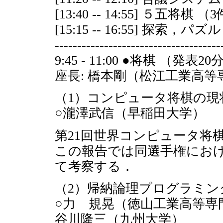
[13:40 -- 14:55] ５五将棋 （
[15:15 -- 16:55] 探索，パ
-------------------------------------
9:45 - 11:00 ●将棋 （発表
座長: 橋本剛（松江工業高等
（1）コンピュータ将棋の現
○瀧澤武信（早稲田大学）
第21回世界コンピュータ将棋
この報告では同選手権にお
て考察する．
（2）帰納論理プログラミ
○力 規晃（徳山工業高等専
谷川隆三（九州大学）