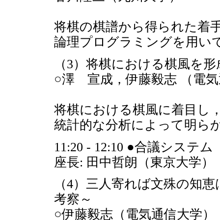
将棋の棋譜から得られた着
論理プログラミングを用い
（3）将棋における棋風を形
○澤 宣成，伊藤毅志 （電
将棋における棋風に着目し
統計的な分析によって明ら
11:20 - 12:10 ●合議シス
座長: 田中哲朗（東京大学）
（4）三人寄れば文殊の知恵
考察～
○伊藤毅志（電気通信大学）