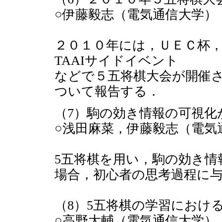
○伊藤毅志（電気通信大学）
２０１０年には，ＵＥＣ杯
TAAIサイドイベント
などで５五将棋大会が開催
ついて報告する．
（7）駒の効き情報の可視化
○浅田麻菜，伊藤毅志（電気
5五将棋を用い，駒の効き情
場合，初心者の思考過程に
（8）5五将棋の学習におけ
○高野大輔（電気通信大学）