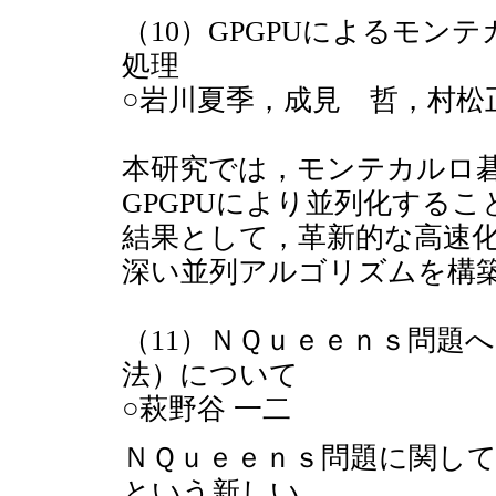
（10）GPGPUによるモ
処理
○岩川夏季，成見 哲，村松
本研究では，モンテカルロ
GPGPUにより並列化する
結果として，革新的な高速
深い並列アルゴリズムを構
（11）ＮＱｕｅｅｎｓ問題
法）について
○萩野谷 一二
ＮＱｕｅｅｎｓ問題に関し
という新しい