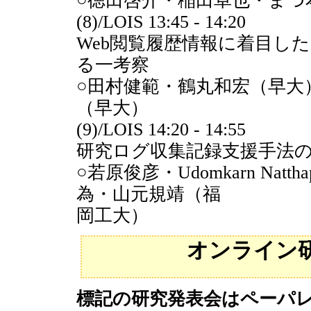
○徳田啓介・稲田卓也・まつ
(8)/LOIS 13:45 - 14:20
Web閲覧履歴情報に着目し
る一考察
○田村健範・鶴丸和宏（早大
（早大）
(9)/LOIS 14:20 - 14:55
研究ログ収集記録支援手法
○若原俊彦・Udomkarn Nattha
為・山元規靖（福
岡工大）
オンライン
標記の研究発表会はペーパ