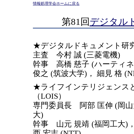
情報処理学会ホームに戻る
第81回
デジタル
★デジタルドキュメント研究会
主査 今村 誠 (三菱電機)
幹事 高橋 慈子 (ハーティネス
俊之 (筑波大学)， 細見 格 (N
★ライフインテリジェンス
（LOIS）
専門委員長 阿部 匡伸 (岡
大)
幹事 山元 規靖 (福岡工大)
西 宏志 (NTT)