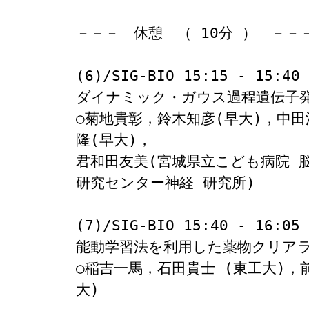
－－－　休憩　（ 10分 ）　－－－
(6)/SIG-BIO 15:15 - 15:40

ダイナミック・ガウス過程遺伝子発現
○菊地貴彰，鈴木知彦(早大)，中田
隆(早大)，
君和田友美(宮城県立こども病院 
研究センター神経 研究所)

(7)/SIG-BIO 15:40 - 16:05

能動学習法を利用した薬物クリアラ
○稲吉一馬，石田貴士 (東工大)，
大)
