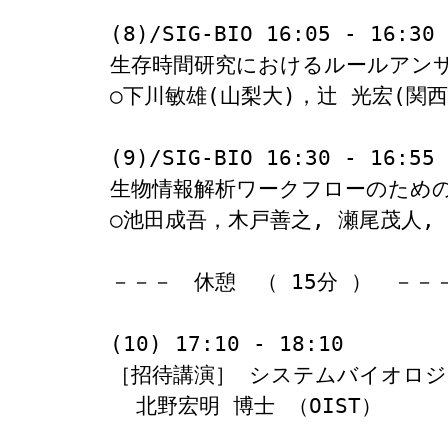
(8)/SIG-BIO 16:05 - 16:30

生存時間研究におけるルールアンサ
○下川敏雄(山梨大)，辻 光宏(関西大
(9)/SIG-BIO 16:30 - 16:55

生物情報解析ワークフローのためのR
○池田成吾，木戸善之, 瀬尾茂人, 
－－－　休憩　（ 15分 ）　－－－
(10) 17:10 - 18:10

［招待講演］ システムバイオロ
  北野宏明 博士 （OIST）
