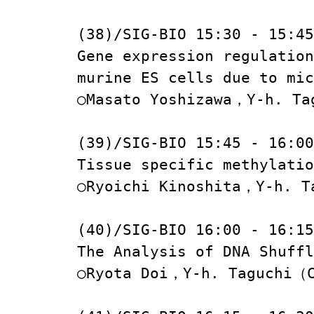
(38)/SIG-BIO 15:30 - 15:45

Gene expression regulation
murine ES cells due to mic
○Masato Yoshizawa，Y-h. Ta
(39)/SIG-BIO 15:45 - 16:00

Tissue specific methylatio
○Ryoichi Kinoshita，Y-h. T
(40)/SIG-BIO 16:00 - 16:15

The Analysis of DNA Shuffl
○Ryota Doi，Y-h. Taguchi（C