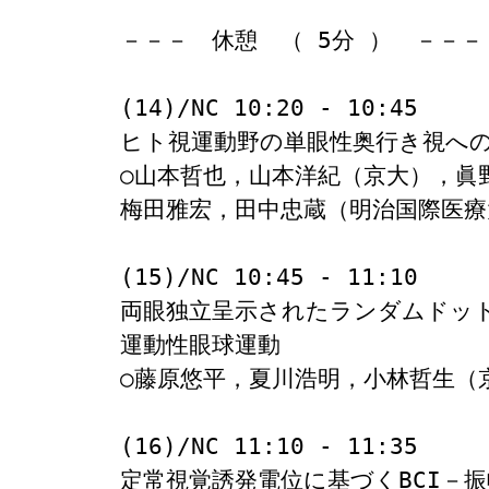
－－－　休憩　（ 5分 ）　－－－

(14)/NC 10:20 - 10:45

ヒト視運動野の単眼性奥行き視への
○山本哲也，山本洋紀（京大），眞野
梅田雅宏，田中忠蔵（明治国際医療
(15)/NC 10:45 - 11:10

両眼独立呈示されたランダムドッ
運動性眼球運動

○藤原悠平，夏川浩明，小林哲生（京
(16)/NC 11:10 - 11:35

定常視覚誘発電位に基づくBCI－