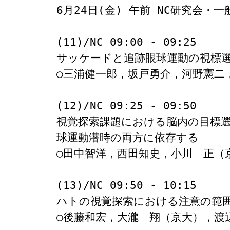
6月24日(金) 午前 NC研究会・一般
(11)/NC 09:00 - 09:25

サッケードと追跡眼球運動の視標選
○三浦健一郎，坂戸勇介，河野憲二
(12)/NC 09:25 - 09:50

視覚探索課題における脳内の目標
球運動潜時の両方に依存する

○田中智洋，西田知史，小川　正（京
(13)/NC 09:50 - 10:15

ハトの視覚探索における注意の範囲
○後藤和宏，大瀧　翔（京大），渡辺