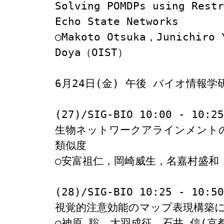
Solving POMDPs using Restr
Echo State Networks

○Makoto Otsuka，Junichiro 
Doya（OIST）

6月24日(金) 午後 バイオ情報学研
(27)/SIG-BIO 10:00 - 10:25

生物ネットワークアラインメント
類似度

○安富祖仁，岡崎威生，名嘉村盛和 (
(28)/SIG-BIO 10:25 - 10:50

視覚的注意効能のマップ表現構築に
○神原 聡，大羽成征，石井 信(京都