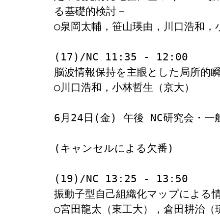
る基礎的検討－

○泉岡太輔，笹山瑛由，川口浩和，小
(17)/NC 11:35 - 12:00

脳波情報保持を主眼とした局所的瞬
○川口浩和，小林哲生（京大）

6月24日(金) 午後 NC研究会・一般
(キャンセルによる欠番)

(19)/NC 13:25 - 13:50

振動子型自己組織化マップによる情
○宮田龍太（東工大），倉田耕治（琉