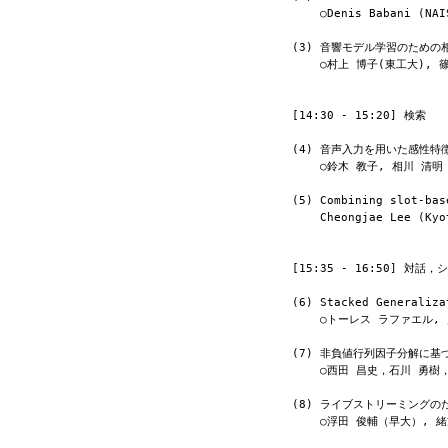
    ○Denis Babani (NAIST), Tomoki Toda (NAIST), Hiroshi Saruwatari (NAIST) and Kiyohiro Shikano (NAIST)

(3) 音響モデル学習のための
    ○村上 博子(東工大), 篠田 浩一(東工大), 古井 貞煕(東工大)

[14:30 - 15:20] 検索

(4) 音声入力を用いた感性特
    ○鈴木 教子, 相川 清明（東京工科大）

(5) Combining slot-bas
    Cheongjae Lee (Kyoto Univ), Alexander Rudnicky (Carnegie Mellon Univ), Tatsuya Kawahara (Kyoto Univ)

[15:35 - 16:50] 対話，
(6) Stacked Generaliza
    ○トーレス ラファエル, 川波 弘道 （奈良先端大）, 松井 知子 （統数研）, 猿渡 洋, 鹿野 清宏 （奈良先端大）

(7) 非負値行列因子分解に基
    ○西田 昌史，石川 勇樹，山本 誠一（同志社大）

(8) ライブストリーミングの
    ○浮田 俊輔（早大）, 緒方 淳, 後藤 真孝（産総研）, 小林 哲則（早大）
