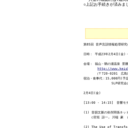
○上記お手続きが済みま
第85回 音声言語情報処理研究会 (
日時： 平成23年2月4日(金)・
会場： 福山・鞆の浦温泉 景勝
http://www.keis
      （〒720-0201　広島県福山市鞆町鞆421; TEL 084-982-2121）

宿泊・食事代：15,000円(予定
              SLP研究会に登録されていない方は別途研究会参加費が必要

2月4日(金)

[13:00 - 14:15]　音響モデ
(1) 音韻文脈の依存関係ネッ
    ○宮垣 諒一, 川端 豪 （関西学院大）

(2) The Use of Transfo