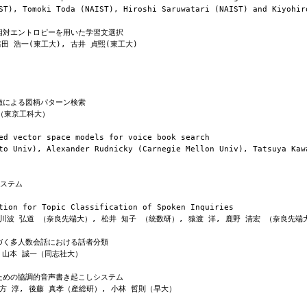
相対エントロピーを用いた学習文選択

徴による図柄パターン検索

ed vector space models for voice book search

システム

tion for Topic Classification of Spoken Inquiries

づく多人数会話における話者分類

ための協調的音声書き起こしシステム
