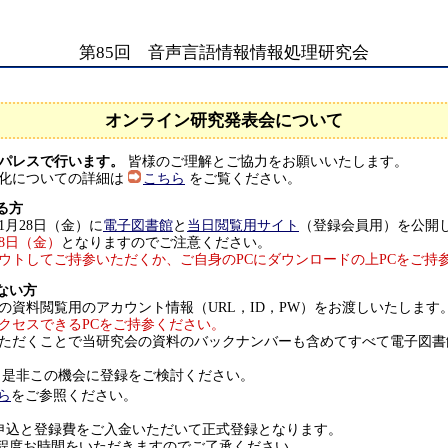
第85回 音声言語情報情報処理研究会
オンライン研究発表会について
ーパレスで行います。
皆様のご理解とご協力をお願いいたします。
ン化についての詳細は
こちら
をご覧ください。
る方
月28日（金）に
電子図書館
と
当日閲覧用サイト
（登録会員用）を公開
8
日（金）
となりますのでご注意ください。
ウトしてご持参いただくか、ご自身のPCにダウンロードの上PCをご持
ない方
の資料閲覧用のアカウント情報（URL，ID，PW）をお渡しいたします
クセスできるPCをご持参ください。
ただくことで当研究会の資料のバックナンバーも含めてすべて電子図書
 是非この機会に登録をご検討ください。
ら
をご参照ください。
申込と登録費をご入金いただいて正式登録となります。
程度お時間をいただきますのでご了承ください。