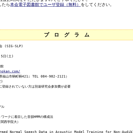
したら
本会電子図書館でユーザ登録（無料）
をしてください。
プ ロ グ ラ ム
SIG-SLP) 

5日(土) 

館

hokan.com/
)

ル

トワークに着目した音韻HMMの構成法

rmed Normal Speech Data in Acoustic Model Training for Non-Audibl