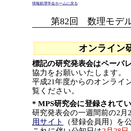
情報処理学会ホームに戻る
第82回 数理モデ
オンライン
標記の研究発表会はペーパ
協力をお願いいたします。
平成21年度からのオンライ
覧ください。
* MPS研究会に登録されて
研究発表会の一週間前の2月
用サイト
（登録会員用）を
これに伴い公知日は
2月28