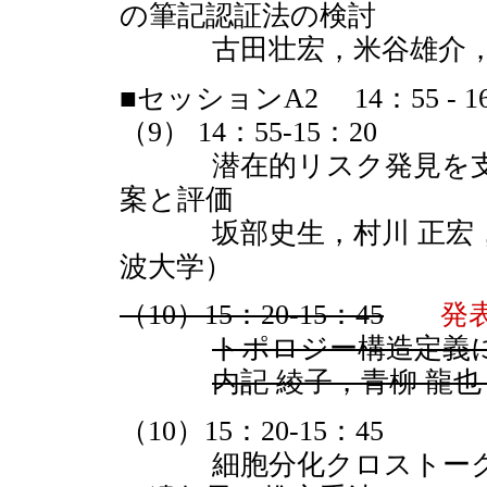
の筆記認証法の検討
古田壮宏，米谷雄介，赤
■セッションA2 14：55 - 1
（9） 14：55-15：20
潜在的リスク発見を支援
案と評価
坂部史生，村川 正宏，
波大学）
（10）15：20-15：45
発
トポロジー構造定義
内記 綾子，青柳 龍
（10）15：20-15：45
細胞分化クロストークの