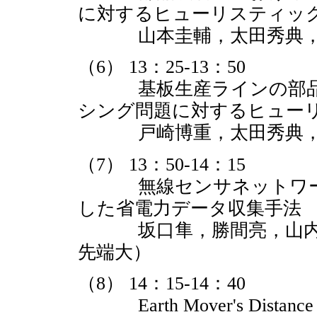
に対するヒューリスティッ
山本圭輔，太田秀典，中
（6） 13：25-13：50
基板生産ラインの部品装
シング問題に対するヒュー
戸崎博重，太田秀典，中
（7） 13：50-14：15
無線センサネットワーク
した省電力データ収集手法
坂口隼，勝間亮，山内由
先端大）
（8） 14：15-14：40
Earth Mover's Dist