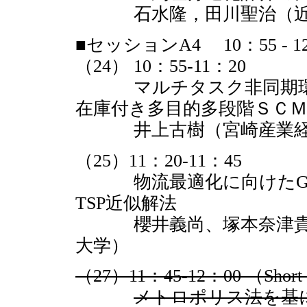
石水隆，田川聖治（近
■セッションA4 10：55 - 1
（24） 10：55-11：20
マルチタスク非同期環境
在庫付き多目的多段階ＳＣ
井上古樹（宮崎産業経
（25）11：20-11：45
物流最適化に向けたGA
TSP近似解法
櫻井義尚、塚本奈津貴、
大学）
（27）11：45-12：00 （Short 
メトロポリス法を基