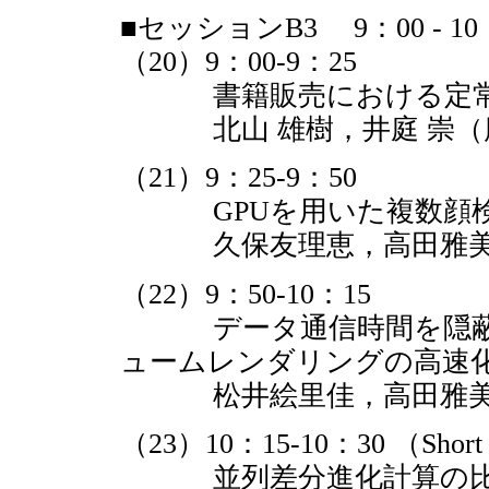
■セッションB3 9：00 - 10
（20）9：00-9：25
書籍販売における定常的
北山 雄樹，井庭 崇（
（21）9：25-9：50
GPUを用いた複数顔検
久保友理恵，高田雅美，
（22）9：50-10：15
データ通信時間を隠蔽した
ュームレンダリングの高速
松井絵里佳，高田雅美，
（23）10：15-10：30 （Short 
並列差分進化計算の比