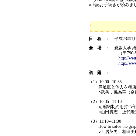
○上記お手続きが済みま
日 程
： 平成23年1月
会 場
： 愛媛大学 総
（〒790-8577 
http://ws
http://ww
議 題
：
（1）10:00--10:35
満足度と体力を考慮し
○武兵，孫為華（奈良
（2）10:35--11:10
辺縮約制約を持つ部分
○山田貴志，正代隆
（3）11:10--11:30
How to solve the gra
○土居英男，相田美