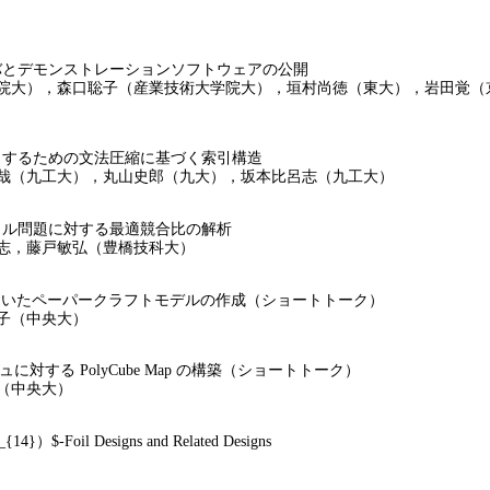
デモンストレーションソフトウェアの公開
大），森口聡子（産業技術大学院大），垣村尚徳（東大），岩田覚（
るための文法圧縮に基づく索引構造
（九工大），丸山史郎（九大），坂本比呂志（九工大）
問題に対する最適競合比の解析
，藤戸敏弘（豊橋技科大）
ric を用いたペーパークラフトモデルの作成（ショートトーク）
子（中央大）
シュに対する PolyCube Map の構築（ショートトーク）
（中央大）
）$-Foil Designs and Related Designs