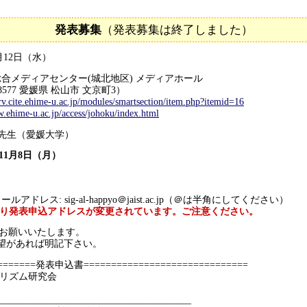
発表募集
（発表募集は終了しました）
12日（水）
合メディアセンター(城北地区) メディアホール
愛媛県 松山市 文京町3）
erv.cite.ehime-u.ac.jp/modules/smartsection/item.php?itemid=16
w.ehime-u.ac.jp/access/johoku/index.html
 先生（愛媛大学）
11月8日（月）
sig-al-happyo＠jaist.ac.jp（＠は半角にしてください）
より発表申込アドレスが変更されています。ご注意ください。
お願いいたします。
望があれば明記下さい。
========発表申込書==============================
ゴリズム研究会
________________________________________