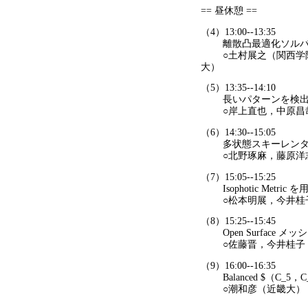
== 昼休憩 ==
（4）13:00--13:35
離散凸最適化ソルバと
○土村展之（関西学院
大）
（5）13:35--14:10
長いパターンを検出す
○岸上直也，中原昌哉
（6）14:30--15:05
多状態スキーレンタル
○北野琢麻，藤原洋志
（7）15:05--15:25
Isophotic Met
○松本明展，今井桂
（8）15:25--15:45
Open Surface メッ
○佐藤晋，今井桂子
（9）16:00--16:35
Balanced $（C_5，C_{14}
○潮和彦（近畿大）