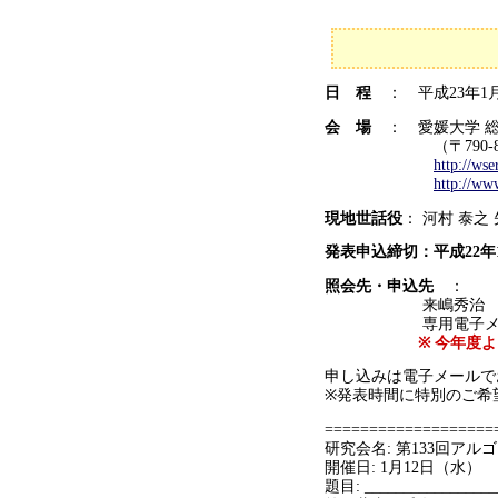
日 程
： 平成23年1月
会 場
： 愛媛大学 総
（〒790-8577 
http://ws
http://ww
現地世話役
： 河村 泰之
発表申込締切：平成22年
照会先・申込先
：
来嶋秀治
専用電子メールアドレス: 
※ 今年度
申し込みは電子メールで
※発表時間に特別のご希
==================
研究会名: 第133回アル
開催日: 1月12日（水）
題目: _________________