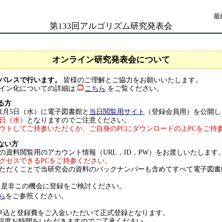
最
第133回アルゴリズム研究発表会
オンライン研究発表会について
ーパレスで行います。
皆様のご理解とご協力をお願いいたします。
ライン化についての詳細は
こちら
をご覧ください。
る方
1月5日（水）に電子図書館と
当日閲覧用サイト
（登録会員用）を公開し
5日（水）
となりますのでご注意ください。
ウトしてご持参いただくか、ご自身のPCにダウンロードの上PCをご持
ない方
の資料閲覧用のアカウント情報（URL，ID，PW）をお渡しいたします
クセスできるPCをご持参ください。
ただくことで当研究会の資料のバックナンバーも含めてすべて電子図書
 是非この機会に登録をご検討ください。
ら
をご参照ください。
申込と登録費をご入金いただいて正式登録となります。
程度お時間をいただきますのでご了承ください。