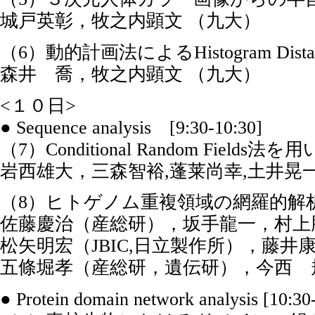
城戸英彰，牧之内顕文 （九大）
（6）動的計画法によるHistogram 
森井 喬，牧之内顕文 （九大）
<１０日>
● Sequence analysis [9:30-10:30]
（7）Conditional Random Fi
岩西雄大，三森智裕,蓬莱尚幸,土井晃一（
（8）ヒトゲノム重複領域の網羅的解
佐藤慶治（産総研），坂手龍一，村上勝
松矢明宏（JBIC,日立製作所），藤井
五條堀孝（産総研，遺伝研），今西 
● Protein domain network analysis [10:30