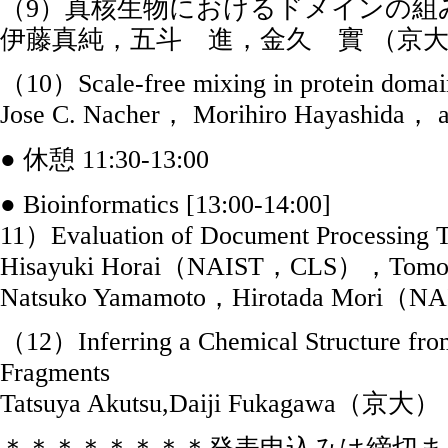
（9）真核生物におけるドメインの組
伊藤真純，五斗 進，金久 實 （京
（10）Scale-free mixing in protein domai
Jose C. Nacher， Morihiro Hayashida
● 休憩 11:30-13:00
● Bioinformatics [13:00-14:00]
11）Evaluation of Document Processing Te
Hisayuki Horai（NAIST，CLS），Tomoya
Natsuko Yamamoto，Hirotada Mori
（12）Inferring a Chemical Structure from
Fragments
Tatsuya Akutsu,Daiji Fukagawa（京大）