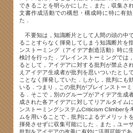
できることを明らかにした．また，収集さ
文書作成活動での構想・構成時に特に有効
た．
不要知は，知識断片として人間の頭の中で
ることすらなく揮発してしまう知識断片を
ンストーミング（アイデア創造活動）時に
検討を行った．ブレインストーミングでは
るとして，アイデアに対する批判が禁止さ
えアイデア生成者が批判を思いついたとし
ことなく揮発していた．しかし，批判にも
いる．つまり，この批判がブレインストーミ
る．そこで，別のグループがアイデア生成
成された各アイデアに対してリアルタイム
ンストーミングシステムCriticism Climb
ムを用いることで，批判によるデメリット
揮発させずに収集可能にした．また，ユー
批判をアイデアの改善に有効に活用可能であ