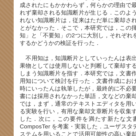
成されたにもかかわらず，何らかの理由で
れず棄却される知識断片が生じる．このよ
れない知識断片は，従来はただ単に棄却さ
とがなかった．そこで，本研究では，この
知」と「不要知」の2つに大別し，それぞれ
するかどうかの検証を行った．
不用知は，知識断片としていったんは表出
果物としては使用しないと判断して棄却す
しまう知識断片を指す．本研究では，文書
用知について検討を行った．文書作成にお
時にいったんは執筆したが，最終的に不必
書には採用されなかった単語，文などの棄
では，まず，通常のテキストエディタを用
る実験を行い，有用な棄却文章断片を収集
した．次に，この要件を満たす新たな文書作
ComposTer を考案・実装した．ユーザ
ステムを用いることで活用可能性の高い棄