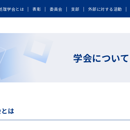
処理学会とは
表彰
委員会
支部
外部に対する活動
学会について
会とは