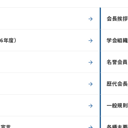
会長挨拶
26年度）
学会組織
名誉会員
歴代会長
一般規則
ィ宣言
各種主要