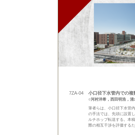
7ZA-04
小口径下水管内での複
○河村洋希，西田明浩，清水
筆者らは、小口径下水管
の手法では、先頭に設置し
ルチホップ転送する。本
際の相互干渉を評価する