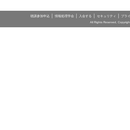
聴講参加申込
情報処理学会
入会する
セキュリティ
プラ
All Rights Reserved, Copyrigh