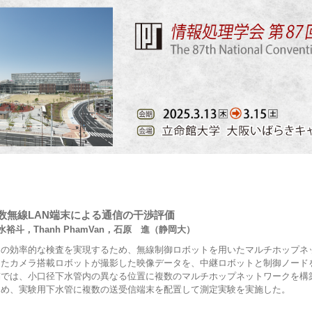
数無線LAN端末による通信の干渉評価
裕斗，Thanh PhamVan，石原 進（静岡大）
内の効率的な検査を実現するため、無線制御ロボットを用いたマルチホップネ
たカメラ搭載ロボットが撮影した映像データを、中継ロボットと制御ノードを
稿では、小口径下水管内の異なる位置に複数のマルチホップネットワークを構
ため、実験用下水管に複数の送受信端末を配置して測定実験を実施した。