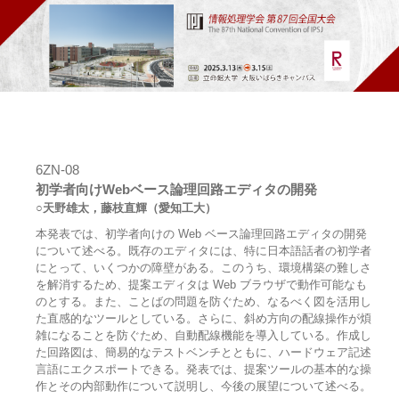
6ZN-08
初学者向けWebベース論理回路エディタの開発
○天野雄太，藤枝直輝（愛知工大）
本発表では、初学者向けの Web ベース論理回路エディタの開発
について述べる。既存のエディタには、特に日本語話者の初学者
にとって、いくつかの障壁がある。このうち、環境構築の難しさ
を解消するため、提案エディタは Web ブラウザで動作可能なも
のとする。また、ことばの問題を防ぐため、なるべく図を活用し
た直感的なツールとしている。さらに、斜め方向の配線操作が煩
雑になることを防ぐため、自動配線機能を導入している。作成し
た回路図は、簡易的なテストベンチとともに、ハードウェア記述
言語にエクスポートできる。発表では、提案ツールの基本的な操
作とその内部動作について説明し、今後の展望について述べる。