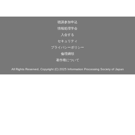
聴講参加申込
情報処理学会
入会する
セキュリティ
プライバシーポリシー
倫理綱領
著作権について
All Rights Reserved, Copyright (C) 2025 Information Processing Society of Japan