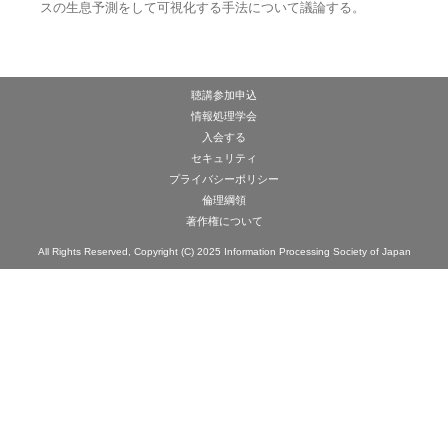
スの生息予測をして可視化する手法について議論する。
聴講参加申込
情報処理学会
入会する
セキュリティ
プライバシーポリシー
倫理綱領
著作権について
All Rights Reserved, Copyright (C) 2025 Information Processing Society of Japan