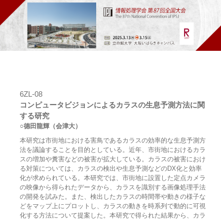
6ZL-08
コンピュータビジョンによるカラスの生息予測方法に関
する研究
○德田龍輝（会津大）
本研究は市街地における害鳥であるカラスの効率的な生息予測方
法を議論することを目的としている。近年、市街地におけるカラ
スの増加や糞害などの被害が拡大している。カラスの被害におけ
る対策については、カラスの検出や生息予測などのDX化と効率
化が求められている。本研究では、市街地に設置した定点カメラ
の映像から得られたデータから、カラスを識別する画像処理手法
の開発を試みた。また、検出したカラスの時間帯や動きの様子な
どをマップ上にプロットし、カラスの動きを時系列で動的に可視
化する方法について提案した。本研究で得られた結果から、カラ