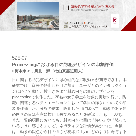
5ZE-07
Processingにおける目の防犯デザインの印象評価
○梅本奈々，川北 輝（松山東雲短期大）
目に関する防犯デザインには心理的な抑制効果が期待できる。本
研究では、従来の静止した目に加え、ユーザとのインタラクショ
ンに応じて動く、横向きおよび斜め向きの目のデザインを
processingで制作した。28名の女子学生を対象に実験を行い、防
犯に関連するシチュエーションにおいて各目の怖さについての印
象を評価した。分析の結果、静止した目に比べて、動きのある斜
め向きの目は有意に怖い印象であることを確認した (p = .034)。
また、質的項目においても、斜め向きの目は「怖い」や「怒って
いるように感じる」など、ネガティブな評価が高かった。今後
は、動きの観点から目の怖さが犯罪抑止力にどのように寄与する