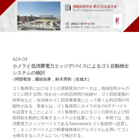
4ZA-04
カメラと低消費電力エッジデバイスによるゴミ自動検出
システムの検討
○阿部竜弥，國枝祐希，鈴木秀和（名城大）
ゴミ集積所におけるゴミの滞留状況のデータは，地域住民からの
ゴミに関する問い合わせへの対応時間の短縮や，ゴミ回収業務の
効率化など，自治体やゴミ回収事業者にとって様々な利活用の可
能性がある．筆者らは，ゴミ集積所にカメラ付きのIoTデバイス
を設置することにより，ゴミ集積所におけるゴミの排出および回
収時刻を動的に収集するシステムを提案している．本稿では，低
消費電力エッジデバイスであるSpresenseをゴミ集積所へ設置し
て，エッジデバイス上で軽量物体検出アルゴリズムを用いてゴミ
を検出するシステムについて検討する．