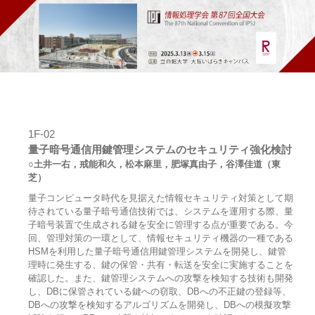
1F-02
量子暗号通信用鍵管理システムのセキュリティ強化検討
○土井一右，戒能和久，松本麻里，肥塚真由子，谷澤佳道（東
芝）
量子コンピュータ時代を見据えた情報セキュリティ対策として期
待されている量子暗号通信技術では、システムを運用する際、量
子暗号装置で生成される鍵を安全に管理する点が重要である。今
回、管理対策の一環として、情報セキュリティ機器の一種である
HSMを利用した量子暗号通信用鍵管理システムを開発し、鍵管
理時に発生する、鍵の保管・共有・転送を安全に実施することを
確認した。また、鍵管理システムへの攻撃を検知する技術も開発
し、DBに保管されている鍵への窃取、DBへの不正鍵の登録等、
DBへの攻撃を検知するアルゴリズムを開発し、DBへの模擬攻撃