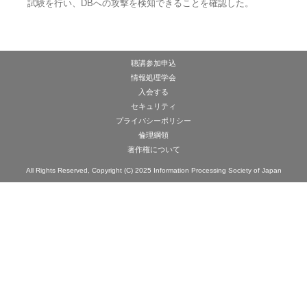
試験を行い、DBへの攻撃を検知できることを確認した。
聴講参加申込
情報処理学会
入会する
セキュリティ
プライバシーポリシー
倫理綱領
著作権について
All Rights Reserved, Copyright (C) 2025 Information Processing Society of Japan