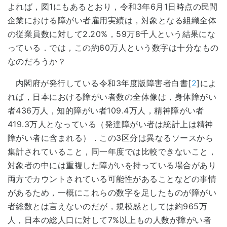
よれば，図1にもあるとおり，令和3年6月1日時点の民間
企業における障がい者雇用実績は，対象となる組織全体
の従業員数に対して2.20%，59万8千人という結果にな
っている．では，この約60万人という数字は十分なもの
なのだろうか？
内閣府が発行している令和3年度版障害者白書[
2
]によ
れば，日本における障がい者数の全体像は，身体障がい
者436万人，知的障がい者109.4万人，精神障がい者
419.3万人となっている（発達障がい者は統計上は精神
障がい者に含まれる）．この3区分は異なるソースから
集計されていること，同一年度では比較できないこと，
対象者の中には重複した障がいを持っている場合があり
両方でカウントされている可能性があることなどの事情
があるため，一概にこれらの数字を足したものが障がい
者総数とは言えないのだが，規模感としては約965万
人，日本の総人口に対して7%以上もの人数が障がい者