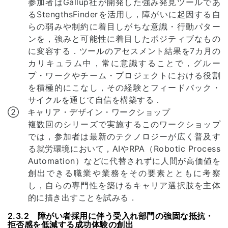
参加者はGallup社が開発した強み発見ツールであ
るStengthsFinderを活用し，障がいに起因する自
らの弱みや制約に着目しがちな意識・行動パター
ンを，強みと可能性に着目したポジティブなもの
に変容する．ツールのアセスメント結果を7カ月の
カリキュラム中，常に意識することで，グルー
プ・ワークやチーム・プロジェクトにおける役割
を積極的にこなし，その経験とフィードバック・
サイクルを通じて自信を構築する．
② キャリア・デザイン・ワークショップ
複数回のシリーズで実施するこのワークショップ
では，参加者は最新のテクノロジーが広く普及す
る就労環境において，AIやRPA（Robotic Process
Automation）などに代替されずに人間が高価値を
創出できる職業や業務をその要素とともに考察
し，自らの専門性を築けるキャリア選択肢を主体
的に描き出すことを試みる．
2.3.2 障がい者採用に伴う受入れ部門の強固な抵抗・
拒否感を低減する成功体験の創出