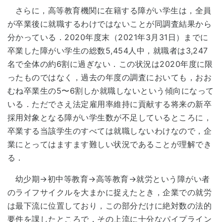
さらに，高等教育機関に在籍する障がい学生は，全員
が卒業後に就職するわけではないことが同調査結果から
分かっている．2020年度末（2021年3月31日）までに
卒業した障がい学生の総数5,454人中，就職者は3,247
名で全体の約6割に過ぎない．この状況は2020年度に限
ったものではなく，過去の年度の調査においても，おお
むね卒業生の5〜6割しか就職しないという傾向になって
いる．ただでさえ法定雇用率維持に貢献する将来の新卒
採用対象となる障がい学生数が不足しているところに，
卒業する当該学生のすべては就職しないわけなので，企
業にとってはますます難しい状況であることが理解でき
る．
幼少期→初中等教育→高等教育→就労という障がい者
のライフサイクルを大まかに捉えたとき，企業での就労
は最下流に位置しており，この部分だけに絶対数の法的
要件を課したところで，その上流に十分なパイプライン