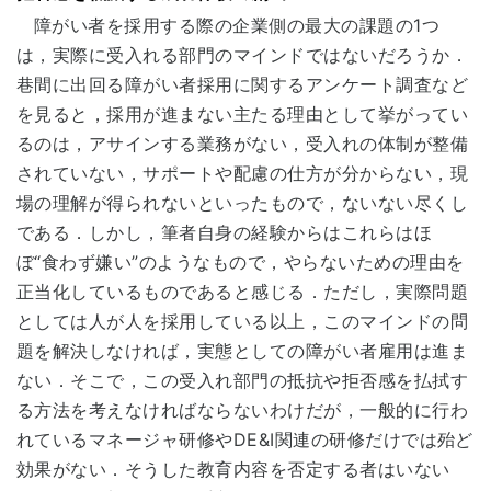
障がい者を採用する際の企業側の最大の課題の1つ
は，実際に受入れる部門のマインドではないだろうか．
巷間に出回る障がい者採用に関するアンケート調査など
を見ると，採用が進まない主たる理由として挙がってい
るのは，アサインする業務がない，受入れの体制が整備
されていない，サポートや配慮の仕方が分からない，現
場の理解が得られないといったもので，ないない尽くし
である．しかし，筆者自身の経験からはこれらはほ
ぼ“食わず嫌い”のようなもので，やらないための理由を
正当化しているものであると感じる．ただし，実際問題
としては人が人を採用している以上，このマインドの問
題を解決しなければ，実態としての障がい者雇用は進ま
ない．そこで，この受入れ部門の抵抗や拒否感を払拭す
る方法を考えなければならないわけだが，一般的に行わ
れているマネージャ研修やDE&I関連の研修だけでは殆ど
効果がない．そうした教育内容を否定する者はいない