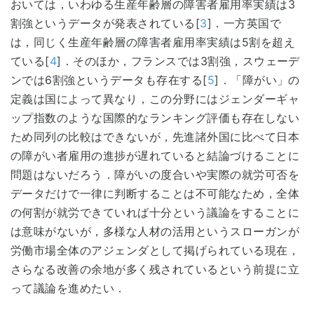
おいては，いわゆる生産年齢層の障害者雇用率実績は3
割強というデータが発表されている[
3
]．一方英国で
は，同じく生産年齢層の障害者雇用率実績は5割を超え
ている[
4
]．そのほか，フランスでは3割強，スウェーデ
ンでは6割強というデータも存在する[
5
]．「障がい」の
定義は国によって異なり，この分野にはジェンダーギャ
ップ指数のような国際的なランキング評価も存在しない
ため同列の比較はできないが，先進諸外国に比べて日本
の障がい者雇用の進捗が遅れていると結論づけることに
問題はないだろう．障がいの度合いや実際の就労可否を
データだけで一律に判断することは不可能なため，全体
の何割が就労できていれば十分という議論をすることに
は意味がないが，多様な人材の活用というスローガンが
労働市場全体のアジェンダとして掲げられている現在，
さらなる改善の余地が多く残されているという前提に立
って議論を進めたい．