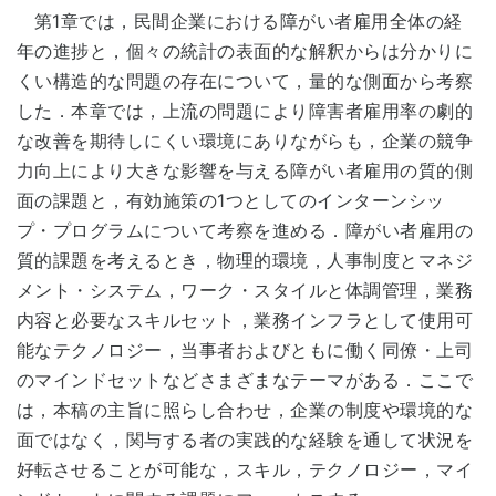
第1章では，民間企業における障がい者雇用全体の経
年の進捗と，個々の統計の表面的な解釈からは分かりに
くい構造的な問題の存在について，量的な側面から考察
した．本章では，上流の問題により障害者雇用率の劇的
な改善を期待しにくい環境にありながらも，企業の競争
力向上により大きな影響を与える障がい者雇用の質的側
面の課題と，有効施策の1つとしてのインターンシッ
プ・プログラムについて考察を進める．障がい者雇用の
質的課題を考えるとき，物理的環境，人事制度とマネジ
メント・システム，ワーク・スタイルと体調管理，業務
内容と必要なスキルセット，業務インフラとして使用可
能なテクノロジー，当事者およびともに働く同僚・上司
のマインドセットなどさまざまなテーマがある．ここで
は，本稿の主旨に照らし合わせ，企業の制度や環境的な
面ではなく，関与する者の実践的な経験を通して状況を
好転させることが可能な，スキル，テクノロジー，マイ