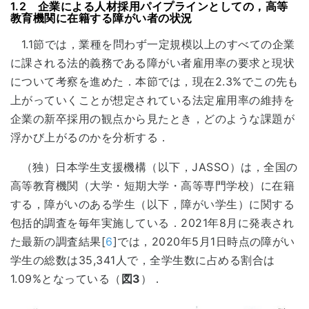
1.2 企業による人材採用パイプラインとしての，高等
教育機関に在籍する障がい者の状況
1.1節では，業種を問わず一定規模以上のすべての企業
に課される法的義務である障がい者雇用率の要求と現状
について考察を進めた．本節では，現在2.3%でこの先も
上がっていくことが想定されている法定雇用率の維持を
企業の新卒採用の観点から見たとき，どのような課題が
浮かび上がるのかを分析する．
（独）日本学生支援機構（以下，JASSO）は，全国の
高等教育機関（大学・短期大学・高等専門学校）に在籍
する，障がいのある学生（以下，障がい学生）に関する
包括的調査を毎年実施している．2021年8月に発表され
た最新の調査結果[
6
]では，2020年5月1日時点の障がい
学生の総数は35,341人で，全学生数に占める割合は
1.09%となっている（
図3
）．