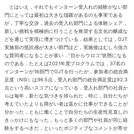
とはいえ，それでもインターン受入れの経験がない部
門にとっては最初は大きな躊躇があるのも事実である
が，丁寧な交渉，過去の受入れ部門による体験シェア，
新しい挑戦を積極的に行うことを推奨する文化の醸成な
どを通じて実現に漕ぎつけている．結果としては，OJT
実施前の抵抗感が大きい部門ほど，実施後はむしろ強力
な賛同者になることが多い．“目からウロコ”状態になる
のである．たとえば2021年度プログラムでは，37名の
インターンが16部門でOJTを行ったが，参加者の総合満
足度（NSI）は96.5点，受入れ部門の総合満足度は92.3
点という高いスコアになっている．受入れ部門の社員か
らは毎年，新たな気づきを得られた，特に，自分たちが
考えていたよりも障がい者は遥かに仕事ができることが
分かった，ともに働くことで自分たちの生産性見直しの
きっかけにもなった，もっと多くの部門や社員が同じ経
験をするべきだ，といったポジティブなコメントが寄せ