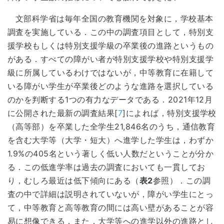
文部科学省は毎年全国の教育機関を対象に，学校基本
調査を実施している．この中の調査項目として，特別支
援学校もしくは特別支援学級の卒業後の進路というもの
がある．すべての障がい者が特別支援学校や特別支援学
級に所属しているわけではないが，中等教育に在籍して
いる障がい学生が卒業後どのような進路を選択している
のかを判断する1つの有力なデータである．2021年12月
に公開された最新の調査結果[
7
]によれば，特別支援学校
（高等部）を卒業した全学生21,846名のうち，通信教育
を含む大学等（大学・短大）へ進学した学生は，わずか
1.9%の405名という著しく低い人数だということが分か
る．この低進学率は過去の調査においても一貫してお
り，むしろ最近は低下傾向にある（
表2
参照）．この調
査の中で詳細は説明されていないが，障がい学生にとっ
て，中等教育と高等教育の間には高い壁があることが容
易に想像できる．また，大学等への進学以外の進路とし