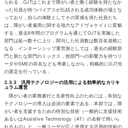
られる．OJTはこれまで障がい者と働く経験を持たなか
った社員が持つバイアスが払拭される成功体験の場とな
っており，自らの体験としてその実感を得た社員たち
は，障がい者雇用に関する強力なアドヴォケイトに変貌
する．過去8年間のプログラムを通じてOJTを実施した
部門は延べ数十に上り，関与した社員数は数百名規模に
なる．インターンシップ運営側としては，過去の経験部
門と新たな部門のミックス，他部門への影響力を持つリ
ーダやSMEの存在なども考慮しながら，戦略的にOJT先
の選定を行っている．
2.3.3 汎用テクノロジーの活用による効率的なカリキ
ュラム運営
障がい者の業務遂行と生産性向上のためには，有効な
テクノロジーの導入は必須の要素である．本節では，障
がい者を支援するための特別な技術（一般的に支援技術
あるいはAssistive Technology（AT）の名称で用いら
れるもの）と，一般ユーザが広く使用する汎用的技術の