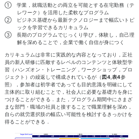
① 学業，就職活動との両立を可能とする在宅勤務（テ
レワーク）を活用した柔軟なプログラム
② ビジネス基礎から最新テクノロジーまで幅広いトピ
ックを学習できるカリキュラム
③ 長期のプログラムでじっくり学び，体験し，自己理
解を深めることで，企業で働く自信が身につく
カリキュラムは非常に実践的な内容となっており，正社
員の新人研修に匹敵するレベルのコンテンツと体験型学
習（ハンズオン・トレーニング，ワークショップ，プロ
ジェクト）の繰返しで構成されているが（
図4
,
表4
参
照），参加者は初学者であっても目的意識を明確にして
主体的に取り組むことで，社会人に必要な基礎力を身に
つけることができる．また，プログラム期間中にさまざ
まな部門・職域の社員と接することで職業理解を深め，
自らの就労選択肢の幅広い可能性を検討するきっかけを
得ることができる．