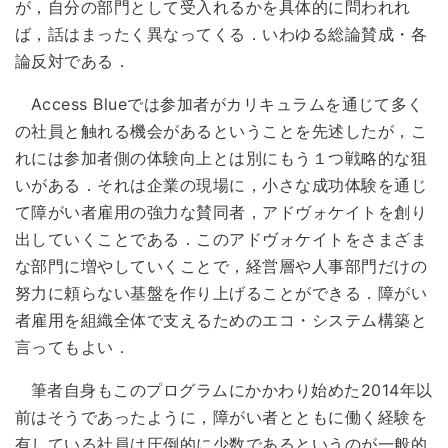
が，自分の部門として受入れるかを具体的に問われれ
ば，話はまったく異なってくる．いわゆる総論賛成・各
論反対である．
Access Blueでは参加者がカリキュラムを通じて多く
の社員と触れる機会があるということを先述したが，こ
れには参加者側の体験向上とは別にもう１つ戦略的な狙
いがある．それは企業の現場に，小さな成功体験を通じ
て障がい者雇用の強力な賛同者，アドヴォケイトを創り
出していくことである．このアドヴォケイトをさまざま
な部門に増やしていくことで，経営層や人事部門だけの
努力に頼らない基盤を作り上げることができる．障がい
者雇用を組織全体で支えるためのエコ・システム構築と
言ってもよい．
筆者自身もこのプログラムにかかわり始めた2014年以
前はそうであったように，障がい者とともに働く経験を
有している社員は圧倒的に少数であるというのが一般的