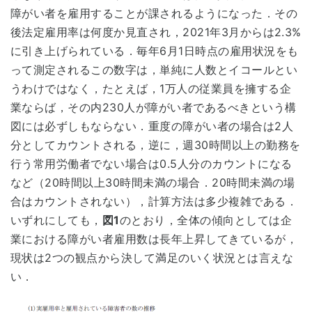
障がい者を雇用することが課されるようになった．その
後法定雇用率は何度か見直され，2021年3月からは2.3%
に引き上げられている．毎年6月1日時点の雇用状況をも
って測定されるこの数字は，単純に人数とイコールとい
うわけではなく，たとえば，1万人の従業員を擁する企
業ならば，その内230人が障がい者であるべきという構
図には必ずしもならない．重度の障がい者の場合は2人
分としてカウントされる，逆に，週30時間以上の勤務を
行う常用労働者でない場合は0.5人分のカウントになる
など（20時間以上30時間未満の場合．20時間未満の場
合はカウントされない），計算方法は多少複雑である．
いずれにしても，
図1
のとおり，全体の傾向としては企
業における障がい者雇用数は長年上昇してきているが，
現状は2つの観点から決して満足のいく状況とは言えな
い．