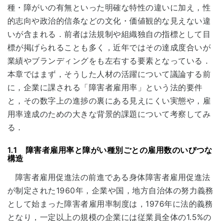
種・障がいの有無といった明確な特性の違いに加え，性
的志向や政治的信条などの文化・価値観的な見えない違
いが含まれる．前者は法規制や組織独自の指標として目
標が掲げられることも多く，近年ではその達成度合いが
業績やブランディングをも左右する要素となっている．
本章ではまず，そうした人材の活躍について議論する前
に，企業に課される「障害者雇用率」という法的要件
と，その数字上の進捗の裏にある見えにくい実態や，雇
用率達成のための大きな背景的課題について考察してみ
る．
1.1 障害者雇用率と障がい種別ごとの雇用数のいびつな
構造
障害者雇用促進法の前進である身体障害者雇用促進法
が制定された1960年，企業や国，地方自治体の努力義務
として始まった障害者雇用率制度は，1976年に法的義務
となり，一定以上の規模の企業には従業員全体の1.5%の