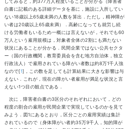
してみると，約377万人程度いることが分かる（障害者
白書に記載のある詳細データを基に，施設に入所してい
ない18歳以上65歳未満の人数を算出．ただし，精神障が
い者は20歳以上65歳未満）．高齢になっても就労し続
ける労働者もいるため一概には言えないが，それでも60
万人という雇用規模は，対象者全体の2割にも満たない
状況にあることが分かる．民間企業ではない公共セクタ
ー（国の行政機関，教育委員会を含む地方自治体，独立
行政法人）で雇用されている障がい者数は約8万1千人強
なので[
1
]，この数を足しても計算結果に大きな影響は与
えない．これが，現在の障がい者雇用が満足な状況と言
えない1つ目の観点である．
次に，障害者白書の3区分のそれぞれにおいて，どの
程度の割合の雇用が民間企業で実現しているのかを見て
みよう．図1にあるとおり，区分ごとの雇用実績は集計
されているので（身体障がい者約35万9千人，知的障が