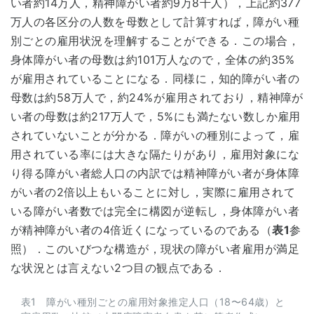
い者約14万人，精神障がい者約9万8千人），上記約377
万人の各区分の人数を母数として計算すれば，障がい種
別ごとの雇用状況を理解することができる．この場合，
身体障がい者の母数は約101万人なので，全体の約35%
が雇用されていることになる．同様に，知的障がい者の
母数は約58万人で，約24%が雇用されており，精神障が
い者の母数は約217万人で，5%にも満たない数しか雇用
されていないことが分かる．障がいの種別によって，雇
用されている率には大きな隔たりがあり，雇用対象にな
り得る障がい者総人口の内訳では精神障がい者が身体障
がい者の2倍以上もいることに対し，実際に雇用されて
いる障がい者数では完全に構図が逆転し，身体障がい者
が精神障がい者の4倍近くになっているのである（
表1
参
照）．このいびつな構造が，現状の障がい者雇用が満足
な状況とは言えない2つ目の観点である．
表1 障がい種別ごとの雇用対象推定人口（18〜64歳）と