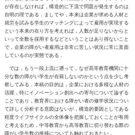
が存在しなければ，構造的に下流で問題が発生するのは
自明の理である．ましてや，本来は企業が求める人材と
就労を試みる学生のマッチングによって雇用が実現する
という本来の在り方を考えれば，人数が足りないからと
いって全数を採用するなどということはあり得ないこと
で，企業の障がい者雇用は非常に苦しい状況に常に直面
しているのが実態である．
では，もう一段上流に遡って，なぜ高等教育機関に十
分な数の障がい学生が在籍しないのかという点を少し考
察してみる．本稿の目的は，企業における多様な人材の
活躍，特にイノベーション創出への寄与について論ずる
ことであり，教育界における障がい者の修学状況につい
て詳しく分析する意図はないが，構造的要因としてある
程度ライフサイクルの全体像を把握しておくことが有用
と考えるため，中等教育から高等教育に切り替わる際の
障がい学生数の推移についても触れておきたい．