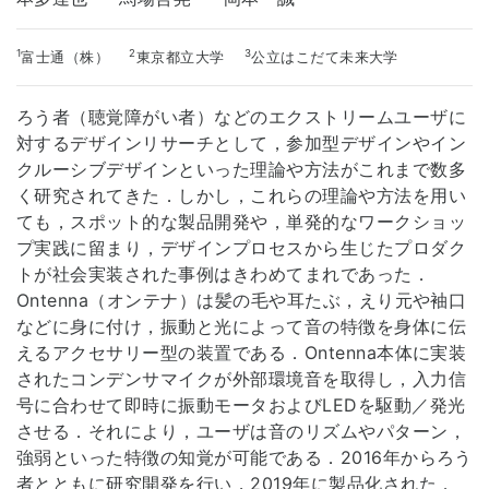
1
2
3
富士通（株）
東京都立大学
公立はこだて未来大学
ろう者（聴覚障がい者）などのエクストリームユーザに
対するデザインリサーチとして，参加型デザインやイン
クルーシブデザインといった理論や方法がこれまで数多
く研究されてきた．しかし，これらの理論や方法を用い
ても，スポット的な製品開発や，単発的なワークショッ
プ実践に留まり，デザインプロセスから生じたプロダク
トが社会実装された事例はきわめてまれであった．
Ontenna（オンテナ）は髪の毛や耳たぶ，えり元や袖口
などに身に付け，振動と光によって音の特徴を身体に伝
えるアクセサリー型の装置である．Ontenna本体に実装
されたコンデンサマイクが外部環境音を取得し，入力信
号に合わせて即時に振動モータおよびLEDを駆動／発光
させる．それにより，ユーザは音のリズムやパターン，
強弱といった特徴の知覚が可能である．2016年からろう
者とともに研究開発を行い，2019年に製品化された．