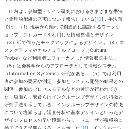
山内は，参加型デザイン研究におけるさまざまな手法
と倫理的配慮の充実について報告している[
10
]．手法面
では，（1）現実から離れて創造的に議論するワークシ
ョップ，(2）カードを利用した情報整理とデザイン，
（3）紙で作ったモックアップによるデザイン，（4）エ
スノグラフィやカルチュラルプローブ（Cultural
Probe）など利用者にフォーカスした情報収集手法，
（5）社会科学からのアプローチとして情報システム
（Information Systems）研究がある．（5）では利用
者の参加の要素や測定，参加とシステム開発の結果との
関係，参加のプロセスモデルなどの検証が行われてき
た．塩瀬ら，安斎らはインクルーシブデザインの特徴と
研究手法を示している．インクルーシブデザインの特徴
について塩瀬らは，調査分析や基本デザインといったデ
ザインプロセスの早い段階からリードユーザが積極的に
参加できる形態を取ることを示した[
11
]．インクルーシ