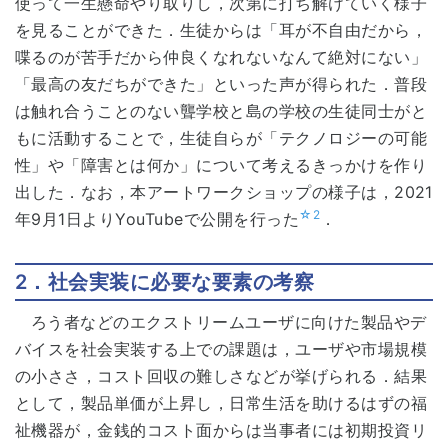
使って一生懸命やり取りし，次第に打ち解けていく様子
を見ることができた．生徒からは「耳が不自由だから，
喋るのが苦手だから仲良くなれないなんて絶対にない」
「最高の友だちができた」といった声が得られた．普段
は触れ合うことのない聾学校と島の学校の生徒同士がと
もに活動することで，生徒自らが「テクノロジーの可能
性」や「障害とは何か」について考えるきっかけを作り
出した．なお，本アートワークショップの様子は，2021
☆2
年9月1日よりYouTubeで公開を行った
．
2．社会実装に必要な要素の考察
ろう者などのエクストリームユーザに向けた製品やデ
バイスを社会実装する上での課題は，ユーザや市場規模
の小ささ，コスト回収の難しさなどが挙げられる．結果
として，製品単価が上昇し，日常生活を助けるはずの福
祉機器が，金銭的コスト面からは当事者には初期投資リ