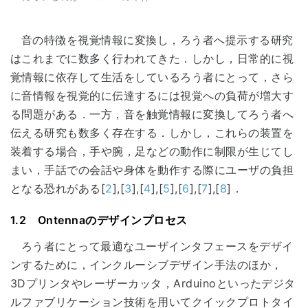
音の特徴を視覚情報に変換し，ろう者へ提示する研究
はこれまでに数多く行われてきた．しかし，日常的に視
覚情報に依存して生活をしているろう者にとって，さら
に音情報を視覚的に伝達するには視覚への負荷が増大す
る問題がある．一方，音を触覚情報に変換してろう者へ
伝える研究も数多く存在する．しかし，これらの装置を
装着する場合，手や腕，足などの動作に制限が生じてし
まい，手話での会話や身体を動作する際にユーザの負担
となる恐れがある[
2
],[
3
],[
4
],[
5
],[
6
],[
7
],[
8
]．
1.2 Ontennaのデザインプロセス
ろう者にとって最適なユーザインタフェースをデザイ
ンするために，インクルーシブデザイン手法のほか，
3Dプリンタやレーザーカッタ，Arduinoといったデジタ
ルファブリケーション技術を用いてクイックプロトタイ