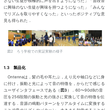
さない生徒が積極的に声を出すようになった」「普段音
に興味のない生徒が興味を持つようになった」「みんな
でリズムを取りやすくなった」といったポジティブな意
見も得られた．
図2 ろう学校での実証実験の様子
1.3 製品化
Ontennaは，髪の毛や耳たぶ，えり元や袖口などに身
に付け，振動と光によって音の特徴を，からだで感じる
ユーザインタフェースである（
図3
）．60〜90dBの音
圧を256段階の振動と光の強さに変換して音の特徴を伝
達する．音源の鳴動パターンをリアルタイムに変換する