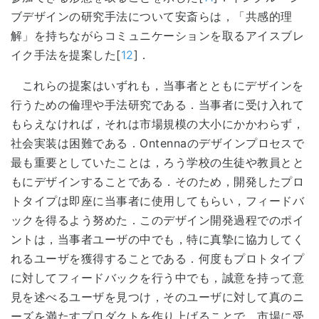
ブデザインの研究手法について安斎らは，「共感的理
解」を持ちながらコミュニケーションを取るアイスブレ
イク手法を提案した[
12
]．
これらの提案はいずれも，当事者とともにデザインを
行うための倫理や手法研究である．当事者に受け入れて
もらえなければ，それは市場規模の大小にかかわらず，
社会実装は困難である．Ontennaのデザインプロセスで
最も重要としていたことは，ろう学校の生徒や教員とと
もにデザインすることである．そのため，開発したプロ
トタイプは即座に当事者に使用してもらい，フィードバ
ックを得るよう努めた．このデザイン開発過程でのポイ
ントは，当事者ユーザの中でも，特に真摯に協力してく
れるユーザを獲得することである．何度もプロトタイプ
に対してフィードバックを行う中でも，誠意を持って意
見を述べるユーザを見つけ，そのユーザに対して真のニ
ーズを満たすプロダクトを作り上げることで，市場に受