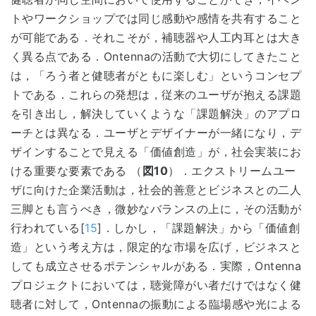
トやワークショップでは同じ感動や感情を共有すること
が可能である．それこそが，補聴器や人工内耳とは大き
く異る点である．Ontennaの活動で大切にしてきたこと
は，「ろう者と健聴者がともに楽しむ」というコンセプ
トである．これらの発想は，従来のユーザが抱える課題
を引き出し，解決していくような「課題解決」のアプロ
ーチとは異なる．ユーザとデザイナーが一緒になり，デ
ザインすることで見える「価値創造」が，社会実装にお
ける重要な要素である （
図10
）．エクストリームユー
ザに向けた企業活動は，社会的善意とビジネスとの二人
三脚とも言うべき，微妙なバランスの上に，その活動が
行われている[
15
]．しかし，「課題解決」から「価値創
造」という考え方は，限定的な市場を広げ，ビジネスと
しても成立させるポテンシャルがある．実際，Ontenna
プロジェクトにおいては，聴覚障がい者だけではなく健
聴者に対して，Ontennaの振動による臨場感や光による