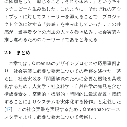
に依頼をして「感じること，それが未来．」というキャ
ッチコピーを生み出した．このように，それぞれのアウ
トプットに対してストーリーを添えることで，プロジェ
クト全体に対する「共感」を生み出していった．この共
感が，当事者やその周辺の人々を巻き込み，社会実装を
推し進めるためのキーワードであると考える．
2.5 まとめ
本章では，Ontennaのデザインプロセスや応用事例よ
り，社会実装に必要な要素についての考察を述べた．茅
らは，社会実装を「問題解決のために必要な機能を具現
化するため，人文学・社会科学・自然科学の知見を含む
構成要素を，空間的・機能的・時間的に最適配置・接続
することによりシステムを実体化する操作」と定義した
[
17
]．この社会実装を実現するため，Ontennaのケース
スタディより，必要な要素について考察し，