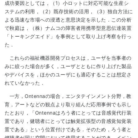
成功要因としては，（1）小ロットに対応可能な生産シ
ステムの利用，（2）既存技術の活用，（3）独自方法に
よる迅速な市場への浸透と意思決定を示した．この分析
で秋庭は，（株）ナムコの障害者用携帯型意思伝達装置
「トーキングエイド」を事例として取り上げ考察を行っ
た．
これらの福祉機器開発プロセスは，ユーザを当事者の
みに絞った場合が多く，ユーザとともに作り上げた製品
やデバイスを，ほかのユーザにも適応することは想定さ
れていなかった．
一方，Ontennaの場合，エンタテインメント分野，教
育，アートなどの観点より取り組んだ応用事例でも示し
たとおり，「Ontennaはろう者にとっては音感覚代行装
置であり，健聴者にとっては触覚拡張型の音感覚知覚装
置である」という位置付けである．そのため，ろう者と
健聴者が同じ空間において使用することができ，イベン