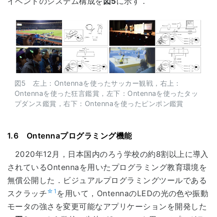
イベントのシステム構成を
図5
に示す．
図5 左上：Ontennaを使ったサッカー観戦，右上：
Ontennaを使った狂言鑑賞，左下：Ontennaを使ったタッ
プダンス鑑賞，右下：Ontennaを使ったピンポン鑑賞
1.6 Ontennaプログラミング機能
2020年12月，日本国内のろう学校の約8割以上に導入
されているOntennaを用いたプログラミング教育環境を
無償公開した．ビジュアルプログラミングツールである
☆1
スクラッチ
を用いて，OntennaのLEDの光の色や振動
モータの強さを変更可能なアプリケーションを開発した