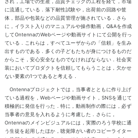
され，工場での生産，品質チェックの工程を経て，市場
に流通している．落下耐性試験や，出荷前の回路や筐
体，部品や包装などの品質管理が施されている．さら
に，イラスト入りのマニュアルや操作動画，Q&Aを作成
してOntennaのWebページや動画サイトにて公開を行っ
ている．これらは，すべてユーザからの「信頼」を生み
出すものである．多くの子どもたちが身につけるものだ
からこそ，安心安全なものでなければならない．社会実
装においてプロダクトを信頼してもらうことは，欠かせ
ない要素の1つであると考える．
Ontennaプロジェクトでは，当事者とともに作り上げ
ている過程を，Webページや動画サイト，SNSを通じて
積極的に発信を行った．特に，動画制作の際には，必ず
当事者の意見を入れるように考慮した．さらに，
Ontennaのメインビジュアルには，実際のろう学校に通
う生徒を起用したほか，聴覚障がい者のコピーライター