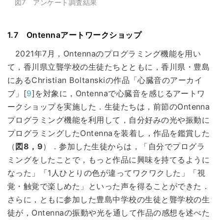
図7 アンケート調査結果
1.7 Ontennaアートワークショップ
2021年7月，Ontennaのプログラミング機能を用い
て，香川県立聾学校の生徒たちとともに，香川県・豊島
にあるChristian Boltanskiの作品「心臓音のアーカイ
ブ」[
9
]を対象に，Ontennaで心臓音を感じるアートワ
ークショップを実施した．生徒たちは，前節のOntenna
プログラミング機能を利用して，自分好みの光や振動に
プログラミングしたOntennaを装着し，作品を鑑賞した
（
図8，9
）．参加した生徒からは，「自分でプログラ
ミングをしたことで，もっと作品に興味を持てるように
なった」「1人ひとりの色が違ってワクワクした」「視
覚・触覚で楽しめた」といった声を得ることができた．
さらに，ともに参加した豊島中学校の生徒と聾学校の生
徒が，Ontennaの振動や光を通して作品の感想を述べた