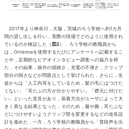
2017年より神奈川，大阪，茨城のろう学校へ約1カ月
間の貸し出しを行い，実際の現場でどのように使用され
ているのか検証した（
図2
）．ろう学校の教職員から
は，Ontennaを使用するたびにアンケートへ記載するこ
とや，定期的なビデオインタビュー調査への協力を得
た．その結果，操作の煩雑さ，充電の不便さ，クリップ
部分の弱さなどが問題点として挙げられた．さらに，生
徒からは「人工内耳をしているため，髪の毛にはつけた
くない」「耳たぶの方が分かりやすい」「襟元に付けた
い」といった意見があり，装着方法がユーザによって大
きく異なる結果となった．そのため，服や腕，耳たぶな
どにつけやすいようクリップ部を変更するなどの改良設
計を進めた．一方，ろう学校の教職員から「普段声を出