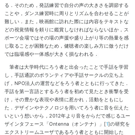
る．そのため，発話練習で自分の声の大きさを調節する
ことや，ダンス練習時に周りとリズムを合わせることが
難しい．また，映画館に訪れた際には内容をテキストな
どの視覚情報を頼りに鑑賞しなければならないほか，ス
ポーツ会場ではその場の声援や盛り上がり等の熱量を感
じ取ることが困難なため，健聴者の楽しみ方に倣うだけ
では臨場感や一体感が大きく損なわれる．
筆者は大学時代にろう者と出会ったことで手話を学習
し，手話通訳のボランティアや手話サークルの立ち上
げ，NPO法人の運営などをろう者とともに行ってきた．
手話を第一言語とするろう者を初めて見たとき衝撃を受
け，その豊かな表現や表情に惹かれ，活動をともにし
た．デザインやテクノロジを用いてろう者に音を伝えた
いという想いから，2012年より音をからだで感じるユー
ザインタフェース「Ontenna（オンテナ）」[
1
]の研究を
エクストリームユーザであるろう者とともに開始した