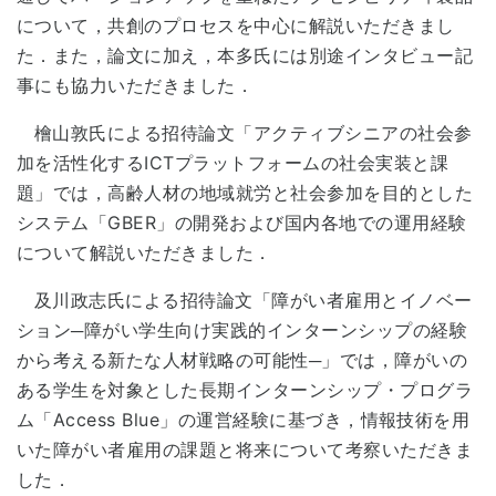
について，共創のプロセスを中心に解説いただきまし
た．また，論文に加え，本多氏には別途インタビュー記
事にも協力いただきました．
檜山敦氏による招待論文「アクティブシニアの社会参
加を活性化するICTプラットフォームの社会実装と課
題」では，高齢人材の地域就労と社会参加を目的とした
システム「GBER」の開発および国内各地での運用経験
について解説いただきました．
及川政志氏による招待論文「障がい者雇用とイノベー
ション─障がい学生向け実践的インターンシップの経験
から考える新たな人材戦略の可能性─」では，障がいの
ある学生を対象とした長期インターンシップ・プログラ
ム「Access Blue」の運営経験に基づき，情報技術を用
いた障がい者雇用の課題と将来について考察いただきま
した．