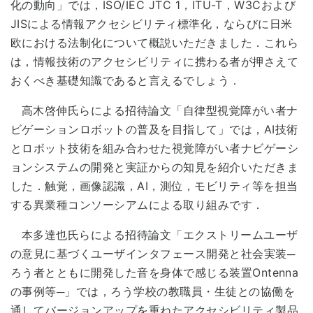
化の動向」では，ISO/IEC JTC 1，ITU-T，W3Cおよび
JISによる情報アクセシビリティ標準化，ならびに日米
欧における法制化について概説いただきました．これら
は，情報技術のアクセシビリティに携わる者が押さえて
おくべき基礎知識であると言えるでしょう．
高木啓伸氏らによる招待論文「自律型視覚障がい者ナ
ビゲーションロボットの普及を目指して」では，AI技術
とロボット技術を組み合わせた視覚障がい者ナビゲーシ
ョンシステムの開発と実証からの知見を紹介いただきま
した．触覚，画像認識，AI，測位，モビリティ等を担当
する異業種コンソーシアムによる取り組みです．
本多達也氏らによる招待論文「エクストリームユーザ
の意見に基づくユーザインタフェース開発と社会実装─
ろう者とともに開発した音を身体で感じる装置Ontenna
の事例等─」では，ろう学校の教職員・生徒との協働を
通してバージョンアップを重ねたアクセシビリティ製品