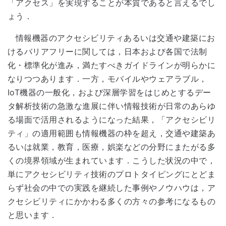
「アクセス」を実現することが本質であると言えるでし
ょう．
情報機器のアクセシビリティあるいは交通や建築にお
けるバリアフリーに関しては，日本および各国で法制
化・標準化が進み，満たすべきガイドラインが明らかに
なりつつあります．一方，モバイルやウェアラブル，
IoT機器の一般化，および深層学習をはじめとするデー
タ解析技術の急激な進展に伴い情報技術が日常のあらゆ
る場面で活用されるようになった結果，「アクセシビリ
ティ」の適用範囲も情報機器の枠を超え，交通や建築あ
るいは就業，教育，医療，娯楽などの分野にまたがる多
くの境界領域が生まれています．こうした状況の中で，
単にアクセシビリティ技術のプロトタイピングにとどま
らず社会の中での実践を継続した事例やノウハウは，ア
クセシビリティにかかわる多くの方々の参考になるもの
と思います．