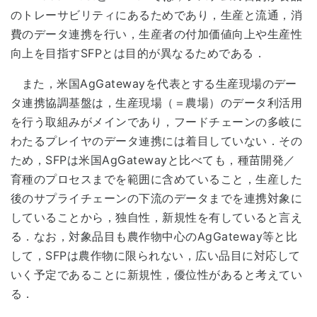
のトレーサビリティにあるためであり，生産と流通，消
費のデータ連携を行い，生産者の付加価値向上や生産性
向上を目指すSFPとは目的が異なるためである．
また，米国AgGatewayを代表とする生産現場のデー
タ連携協調基盤は，生産現場（＝農場）のデータ利活用
を行う取組みがメインであり，フードチェーンの多岐に
わたるプレイヤのデータ連携には着目していない．その
ため，SFPは米国AgGatewayと比べても，種苗開発／
育種のプロセスまでを範囲に含めていること，生産した
後のサプライチェーンの下流のデータまでを連携対象に
していることから，独自性，新規性を有していると言え
る．なお，対象品目も農作物中心のAgGateway等と比
して，SFPは農作物に限られない，広い品目に対応して
いく予定であることに新規性，優位性があると考えてい
る．