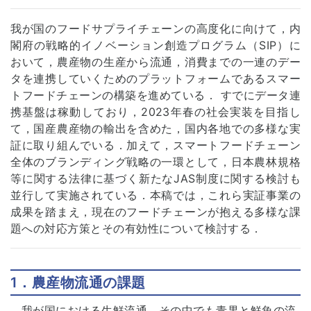
我が国のフードサプライチェーンの高度化に向けて，内
閣府の戦略的イノベーション創造プログラム（SIP）に
おいて，農産物の生産から流通，消費までの一連のデー
タを連携していくためのプラットフォームであるスマー
トフードチェーンの構築を進めている． すでにデータ連
携基盤は稼動しており，2023年春の社会実装を目指し
て，国産農産物の輸出を含めた，国内各地での多様な実
証に取り組んでいる．加えて，スマートフードチェーン
全体のブランディング戦略の一環として，日本農林規格
等に関する法律に基づく新たなJAS制度に関する検討も
並行して実施されている．本稿では，これら実証事業の
成果を踏まえ，現在のフードチェーンが抱える多様な課
題への対応方策とその有効性について検討する．
1．農産物流通の課題
我が国における生鮮流通，その中でも青果と鮮魚の流