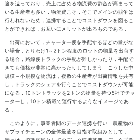
途を辿っており，売上に占める物流費の割合が高まって
いる生産者も多い．物流費こそ，そこでメインの競争は
行われないため，連携することでコストダウンを図るこ
とができれば，お互いにメリットが出るものである．
出荷において，チャーター便を手配するほどの量がな
い場合，とりわけ1～2トン程度のロットの物量を出荷す
る場合，路線便トラックの手配が難しかったり，手配で
きても価格が非常に高かったりしてしまう．こうした中
規模～小規模な物流は，複数の生産者が出荷情報を共有
し，トラックのシェアを行うことでコストダウンが可能
になる．10トントラックを2トンの物量を持つ5社でチャ
ーターし，10トン積載で運行するようなイメージであ
る．
このように，事業者間のデータ連携を行い，農産物の
サプライチェーンの全体最適を目指す取組みとして，
我々は，協調領域としてのデータ連携基盤，データプラ