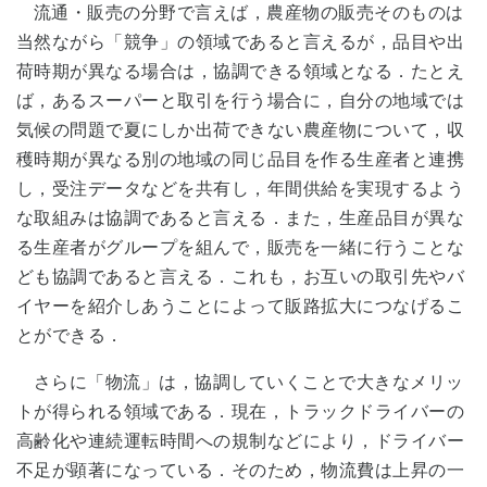
流通・販売の分野で言えば，農産物の販売そのものは
当然ながら「競争」の領域であると言えるが，品目や出
荷時期が異なる場合は，協調できる領域となる．たとえ
ば，あるスーパーと取引を行う場合に，自分の地域では
気候の問題で夏にしか出荷できない農産物について，収
穫時期が異なる別の地域の同じ品目を作る生産者と連携
し，受注データなどを共有し，年間供給を実現するよう
な取組みは協調であると言える．また，生産品目が異な
る生産者がグループを組んで，販売を一緒に行うことな
ども協調であると言える．これも，お互いの取引先やバ
イヤーを紹介しあうことによって販路拡大につなげるこ
とができる．
さらに「物流」は，協調していくことで大きなメリッ
トが得られる領域である．現在，トラックドライバーの
高齢化や連続運転時間への規制などにより，ドライバー
不足が顕著になっている．そのため，物流費は上昇の一