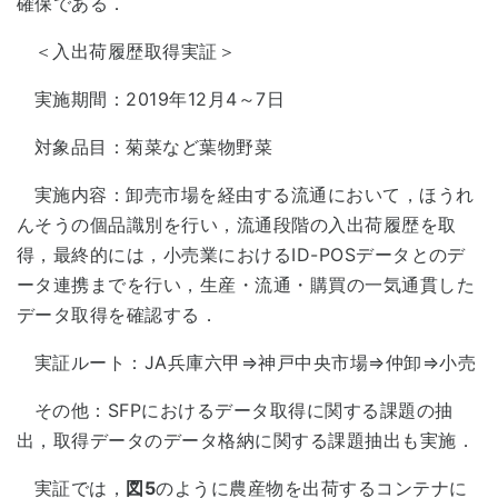
確保である．
＜入出荷履歴取得実証＞
実施期間：2019年12月4～7日
対象品目：菊菜など葉物野菜
実施内容：卸売市場を経由する流通において，ほうれ
んそうの個品識別を行い，流通段階の入出荷履歴を取
得，最終的には，小売業におけるID-POSデータとのデ
ータ連携までを行い，生産・流通・購買の一気通貫した
データ取得を確認する．
実証ルート：JA兵庫六甲⇒神戸中央市場⇒仲卸⇒小売
その他：SFPにおけるデータ取得に関する課題の抽
出，取得データのデータ格納に関する課題抽出も実施．
実証では，
図5
のように農産物を出荷するコンテナに