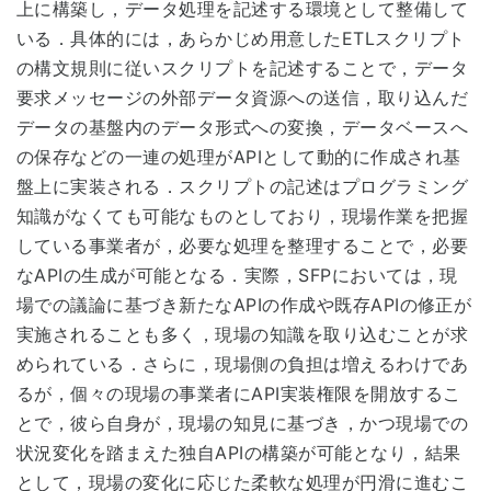
上に構築し，データ処理を記述する環境として整備して
いる．具体的には，あらかじめ用意したETLスクリプト
の構文規則に従いスクリプトを記述することで，データ
要求メッセージの外部データ資源への送信，取り込んだ
データの基盤内のデータ形式への変換，データベースへ
の保存などの一連の処理がAPIとして動的に作成され基
盤上に実装される．スクリプトの記述はプログラミング
知識がなくても可能なものとしており，現場作業を把握
している事業者が，必要な処理を整理することで，必要
なAPIの生成が可能となる．実際，SFPにおいては，現
場での議論に基づき新たなAPIの作成や既存APIの修正が
実施されることも多く，現場の知識を取り込むことが求
められている．さらに，現場側の負担は増えるわけであ
るが，個々の現場の事業者にAPI実装権限を開放するこ
とで，彼ら自身が，現場の知見に基づき，かつ現場での
状況変化を踏まえた独自APIの構築が可能となり，結果
として，現場の変化に応じた柔軟な処理が円滑に進むこ