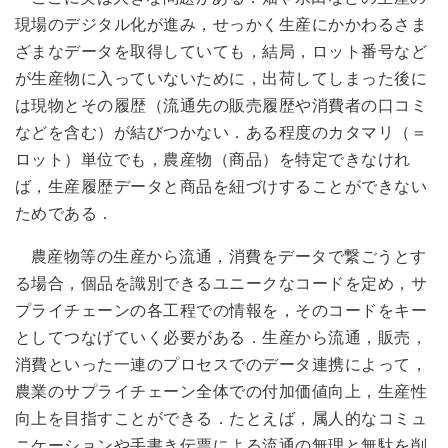
現場のデジタル化が進み，せっかく生産にかかわるさま
ざまなデータを取得していても，結局，ロット番号など
が生産物に入っていないために，出荷してしまった後に
は現物とその履歴（流通先の販売履歴や消費者の口コミ
などを含む）が結びつかない．ある程度のカタマリ（＝
ロット）単位でも，農産物（商品）を特定できなけれ
ば，生産履歴データと商品を紐づけすることができない
ためである．
農産物等の生産から流通，消費をデータで繋ごうとす
る場合，個品を識別できるユニークなコードを定め，サ
プライチェーンの各工程での情報を，そのコードをキー
としてつなげていく必要がある．生産から流通，販売，
消費といった一連のプロセスでのデータ連携によって，
農業のサプライチェーン全体での付加価値向上，生産性
向上を目指すことができる．たとえば，属人的なコミュ
ニケーションや手書き伝票による流通の無理と無駄を削