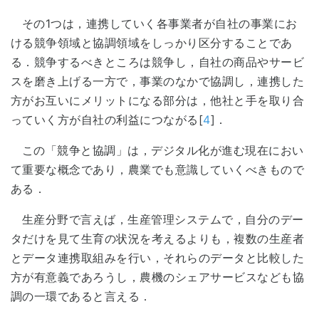
その1つは，連携していく各事業者が自社の事業にお
ける競争領域と協調領域をしっかり区分することであ
る．競争するべきところは競争し，自社の商品やサービ
スを磨き上げる一方で，事業のなかで協調し，連携した
方がお互いにメリットになる部分は，他社と手を取り合
っていく方が自社の利益につながる[
4
]．
この「競争と協調」は，デジタル化が進む現在におい
て重要な概念であり，農業でも意識していくべきもので
ある．
生産分野で言えば，生産管理システムで，自分のデー
タだけを見て生育の状況を考えるよりも，複数の生産者
とデータ連携取組みを行い，それらのデータと比較した
方が有意義であろうし，農機のシェアサービスなども協
調の一環であると言える．