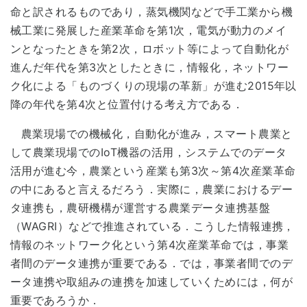
命と訳されるものであり，蒸気機関などで手工業から機
械工業に発展した産業革命を第1次，電気が動力のメイ
ンとなったときを第2次，ロボット等によって自動化が
進んだ年代を第3次としたときに，情報化，ネットワー
ク化による「ものづくりの現場の革新」が進む2015年以
降の年代を第4次と位置付ける考え方である．
農業現場での機械化，自動化が進み，スマート農業と
して農業現場でのIoT機器の活用，システムでのデータ
活用が進む今，農業という産業も第3次～第4次産業革命
の中にあると言えるだろう．実際に，農業におけるデー
タ連携も，農研機構が運営する農業データ連携基盤
（WAGRI）などで推進されている．こうした情報連携，
情報のネットワーク化という第4次産業革命では，事業
者間のデータ連携が重要である．では，事業者間でのデ
ータ連携や取組みの連携を加速していくためには，何が
重要であろうか．