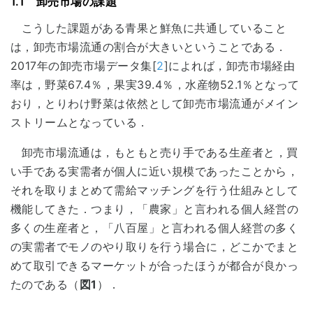
1.1 卸売市場の課題
こうした課題がある青果と鮮魚に共通していること
は，卸売市場流通の割合が大きいということである．
2017年の卸売市場データ集[
2
]によれば，卸売市場経由
率は，野菜67.4％，果実39.4％，水産物52.1％となって
おり，とりわけ野菜は依然として卸売市場流通がメイン
ストリームとなっている．
卸売市場流通は，もともと売り手である生産者と，買
い手である実需者が個人に近い規模であったことから，
それを取りまとめて需給マッチングを行う仕組みとして
機能してきた．つまり，「農家」と言われる個人経営の
多くの生産者と，「八百屋」と言われる個人経営の多く
の実需者でモノのやり取りを行う場合に，どこかでまと
めて取引できるマーケットが合ったほうが都合が良かっ
たのである（
図1
）．