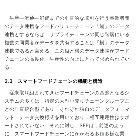
生産―流通―消費までの垂直的な取引を行う事業者間
のデータ連携をフードバリューチェーン「縦」のデータ
連携とするならば，サプライチェーンの同じ階層にいる
複数の同業者がデータを共有することは「横」のデータ
連携であると言える．この縦と横のデータ連携がフード
チェーンの高度化，生産性の向上にとって求められてい
る．
2.3 スマートフードチェーンの機能と構造
従来取り組まれてきたフードチェーンの基盤となるシ
ステムの多くは，特定の大型小売りチェーングループご
との垂直統合型であり，それぞれ独自のデータフォーマ
ット，データ交換様式を用いており，相互運用性はサポ
ートされていない．それに対し，SFPは，前述のよう
に，スマートフードチェーンにかかわる多種多様な業