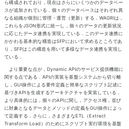
ら構成されており，現在はさらにいくつかのデータベー
スが追加されている．個々のデータベースはそれぞれ異
なる組織が個別に管理・運営（更新）する．WAGRIは，
これらをJSON形式に統一し，個々のデータの更新状況
に応じたデータ連携を実現している．このデータ連携に
かかわる基本的な構造はSFPにおいて求めるところであ
り，SFPはこの構造を用いて多様なデータ連携を実現し
ている．
より重要な点が，Dynamic APIのサービス提供機能に
関する点である．APIの実装を基盤システムから切り離
し，GUI操作による要件定義と簡単なスクリプト記述に
基づきAPIを生成するアーキテクチャを実装している．
より具体的には，個々のAPIに関し，アクセス権，並び
に対象となるデータとメソッドの定義をGUI操作によっ
て定義する．さらに，さまざまなETL（Extract
Transform Load）のためにスクリプト実行環境を基盤