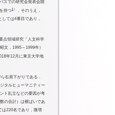
ャンパスでの研究会発表会開
1
）
を持つ
．そのうえ，
としては4番目であり，
費重点領域研究「人文科学
，1995～1999年）
18年12月に東京大学地
がら右肩下がりである．
ジタルヒューマニティー
ベント乱立などの要因が考
数の合計）は横ばいであ
ては220名であり，微増