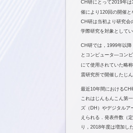
CH研にとって2019年
催により120回の開催
CH研は当初より研究会
学際研究を対象としてい
CH研では，1999年
とコンピュータ―コンピ
にて使用されていた略称
震研究所で開催したじん
最近10年間におけるC
これはじんもんこん第一
ズ（DH）やデジタルア
えられる．発表件数（定
り，2018年度は増加し