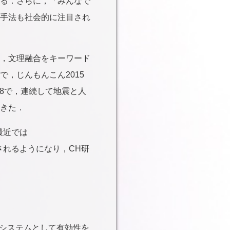
る．さらに，「みんなで
手法も社会的に注目され
，文理融合をキーワード
，じんもんこん2015
18で，連続して地震と人
きた．
，最近では
enceも開催されるようになり，CH研
システムとして有効性を