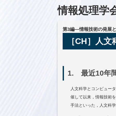
情報処理学会
第3編―情報技術の発展
［CH］人文
1. 最近10
人文科学とコンピュータ
催して以来，情報技術を
手法といった，人文科学