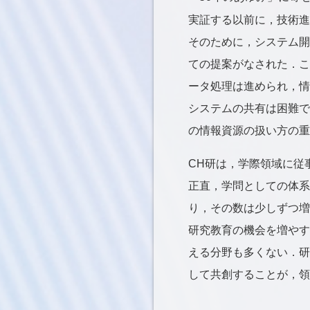
実証する以前に，技術進
そのために，システム開
ての提案がなされた．こ
ータ処理は進められ，情
システムの共有は困難で
の情報資源の扱い方の重
CH研は，学際領域に従
正直，学問としての体系
り，その数は少しずつ増
研究教育の機会を増やす
える分野も多くない．研
して共創することが，領