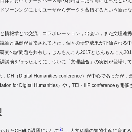
自体においてデータベース等の利用は当たり前になったといえ
ドソーシングによりユーザからデータを蓄積するという新たな
と情報学との交流，コラボレーション，出会い，また文理連携
議論と協働が目指されてきた．個々の研究成果が評価される中で
研究の諸問題を共有し，じんもんこん2017とじんもんこん20
調講演を行ったように，ついに「文理融合」の実例が登場して
（Digital Humanities conference）が中心であったが
ciation for Digital Humanities）や，TEI・IIIF confer
望
2
）
せられたCH研の課題において
，人文科学の知的生産に資する