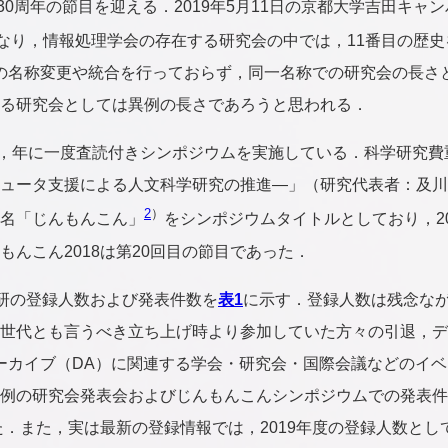
は30周年の節目を迎える．2019年5月11日の京都大学吉田キ
となり，情報処理学会の存在する研究会の中では，11番目の歴史
の名称変更や統合を行っておらず，同一名称での研究会の長さ
る研究会としては異例の長さであろうと思われる．
以降，年に一度査読付きシンポジウムを実施している．科学研究
ュータ支援による人文科学研究の推進―」（研究代表者：及川昭文
2
）
名「じんもんこん」
をシンポジウムタイトルとしており，20
もんこん2018は第20回目の節目であった．
H研の登録人数および発表件数を
表1
に示す．登録人数は残念な
世代とも言うべき立ち上げ時より参加していた方々の引退，デ
ーカイブ（DA）に関連する学会・研究会・国際会議などのイ
例の研究会発表会およびじんもんこんシンポジウムでの発表件
た．また，実は最新の登録情報では，2019年度の登録人数とし