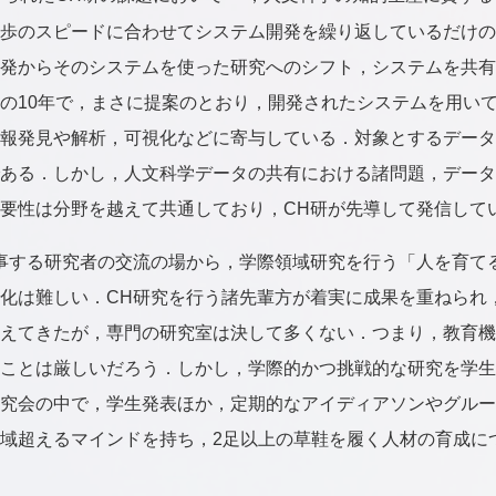
歩のスピードに合わせてシステム開発を繰り返しているだけの
発からそのシステムを使った研究へのシフト，システムを共有
の10年で，まさに提案のとおり，開発されたシステムを用い
報発見や解析，可視化などに寄与している．対象とするデータ
ある．しかし，人文科学データの共有における諸問題，データ
要性は分野を越えて共通しており，CH研が先導して発信して
事する研究者の交流の場から，学際領域研究を行う「人を育て
化は難しい．CH研究を行う諸先輩方が着実に成果を重ねられ
えてきたが，専門の研究室は決して多くない．つまり，教育機
ことは厳しいだろう．しかし，学際的かつ挑戦的な研究を学生
究会の中で，学生発表ほか，定期的なアイディアソンやグルー
域超えるマインドを持ち，2足以上の草鞋を履く人材の育成に