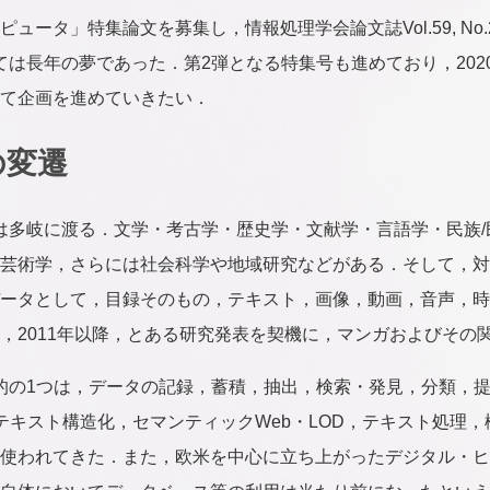
ュータ」特集論文を募集し，情報処理学会論文誌Vol.59, No
ては長年の夢であった．第2弾となる特集号も進めており，202
て企画を進めていきたい．
の変遷
は多岐に渡る．文学・考古学・歴史学・文献学・言語学・民族
芸術学，さらには社会科学や地域研究などがある．そして，対
ータとして，目録そのもの，テキスト，画像，動画，音声，時
，2011年以降，とある研究発表を契機に，マンガおよびその
的の1つは，データの記録，蓄積，抽出，検索・発見，分類，
のテキスト構造化，セマンティックWeb・LOD，テキスト処理
使われてきた．また，欧米を中心に立ち上がったデジタル・ヒ