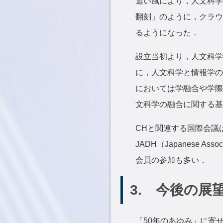
追い風により，人文科学
翻刻」のように，クラウ
るようになった．
設立当初より，人文科学
に，人文科学と情報学の
においては学融合や学際
文科学の融合に関する基
CHと関連する国際会議は，DH
JADH（Japanese Asso
会員の参加も多い．
3. 今後の展
「50年のあゆみ」に寄