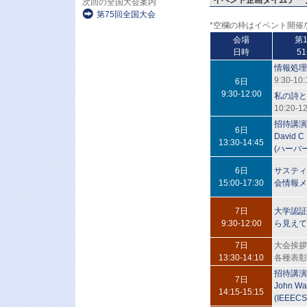
イベント企画タイムテー
次回の全国大会案内
第75回全国大会
*空欄の枠はイベント開催
会場
第
日時
51
情報処理
9:30-10:
6日
9:30-12:00
私の詩と
10:20-12
招待講演
6日
David C
13:30-14:45
(ハーバ
6日
サスティ
15:00-17:30
会情報メ
7日
大学認証
9:30-12:00
ら見えて
7日
大会挨拶
13:30-14:10
各種表彰
招待講演
7日
John Wa
14:15-15:15
(IEEEC