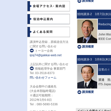
講演概要
招待講演-2 3月7日(水)14
Reducing 
John Wa
IEEE Com
講演申込登録，原稿送信方法
に関する問い合わせ
講演概要
トーヨー企画
ipsj74@gakkai-web.net
招待講演-3 3月8日(木)13
上記以外に関する問い合わせ
情報処理学会 事業部門
日常のＩ
Tel. 03-3518-8373
問い合わせフォーム
渡邉 浩
ITS Jap
大会会期中の連絡先
(大会本部臨時電話)
講演概要
※通話可能期間：
2012年3月6-8日
Tel：080-5690-5336