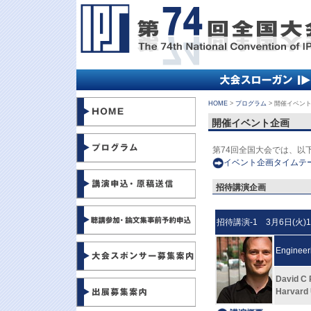
HOME
>
プログラム
> 開催イベン
開催イベント企画
第74回全国大会では、以
イベント企画タイムテ
招待講演企画
招待講演-1 3月6日(火)13
Engineer
David C 
Harvard 