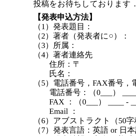
投稿をお待ちしております
【発表申込方法】
（1）発表題目：
（2）著者（発表者に○）：
（3）所属：
（4）著者連絡先
住所：〒
氏名：
（5）電話番号，FAX番号
電話番号：（0___） ____ -
FAX ：（0___） ____ - _
Email ：
（6）アブストラクト（50字
（7）発表言語：英語 or 日