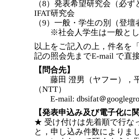
（8）発表希望研究会（必ずどち
IFAT研究会
（9）一般・学生の別（登壇者
※社会人学生は一般とし
以上をご記入の上，件名を「D
記の照会先までE-mail で
【問合先】
藤田 澄男（ヤフー），平手
（NTT）
E-mail: dbsifat＠goog
【発表申込み及び電子化に
★ 受け付けは先着順で行な
と，申し込み件数によりま