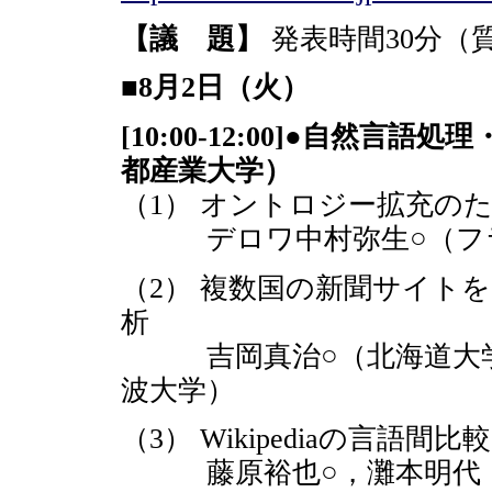
【議 題】
発表時間30分（
■8月2日（火）
[10:00-12:00]●自
都産業大学）
（1） オントロジー拡充の
デロワ中村弥生○（フラ
（2） 複数国の新聞サイトを比
析
吉岡真治○（北海道大学）
波大学）
（3） Wikipediaの言
藤原裕也○，灘本明代（