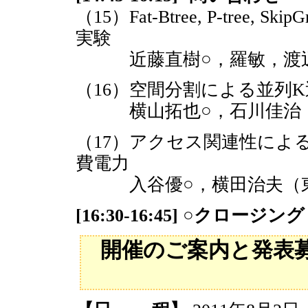
（15）Fat-Btree, P-tre
実験
近藤直樹○，羅敏，渡辺
（16）空間分割による並列
横山拓也○，石川佳治（
（17）アクセス関連性によ
費電力
入谷優○，横田治夫（東
[16:30-16:45] ○クロージング
開催のご案内と発表