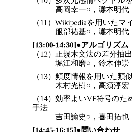
（10）多次元感情ベクトル
高岡幸一○，灘本明代（
（11）Wikipediaを用
服部祐基○，灘本明代（
[13:00-14:30]●ア
（12）正規木文法の差分抽
堀江和磨○，鈴木伸崇（
（13）頻度情報を用いた類似
木村光樹○，高須淳宏，
（14）効率よいVF符号の
手法
吉田諭史○，喜田拓也（
[14:45-16:15]●問い