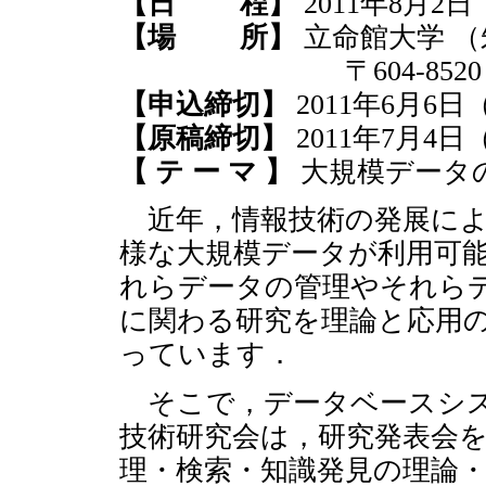
【日 程】
2011年8月2
【場 所】
立命館大学 
〒604-8520 京
【申込締切】
2011年6月6日
【原稿締切】
2011年7月4
【 テ ー マ 】
大規模データ
近年，情報技術の発展によ
様な大規模データが利用可
れらデータの管理やそれら
に関わる研究を理論と応用
っています．
そこで，データベースシス
技術研究会は，研究発表会
理・検索・知識発見の理論