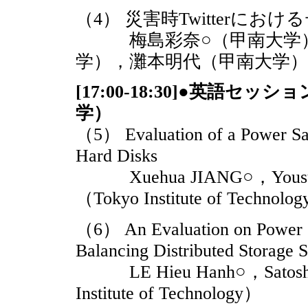
（4） 災害時Twitterにお
梅島彩奈○（甲南大学）
学），灘本明代（甲南大学）
[17:00-18:30]●英
学）
（5） Evaluation of a Power Sa
Hard Disks
Xuehua JIANG○，Yousu
（Tokyo Institute of Technolo
（6） An Evaluation on Power 
Balancing Distributed Storage 
LE Hieu Hanh○，Satoshi
Institute of Technology）