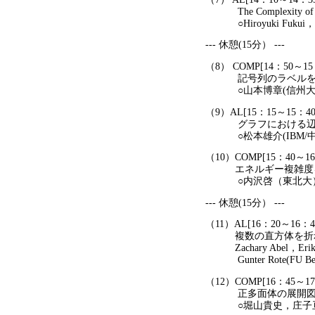
The Complexity of Fre
○Hiroyuki Fukui，Akih
--- 休憩(15分） ---
（8） COMP[14：50～1
記号列のラベルをも
○山本博章(信州大）
（9）AL[15：15～15：4
グラフにおける辺-辺
○松本雄介(IBM/中
（10）COMP[15：40～1
エネルギー複雑度を
○内沢啓（東北大）
--- 休憩(15分） ---
（11）AL[16：20～16：
複数の直方体を折れ
Zachary Abel，Erik 
Gunter Rote(FU B
（12）COMP[16：45～1
正多面体の展開図にお
○堀山貴史，庄子亘