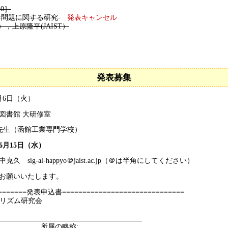
50］
け問題に関する研究
発表キャンセル
T），上原隆平(JAIST）
発表募集
月6日（火）
図書館 大研修室
 先生（函館工業専門学校）
6月15日（水）
久 sig-al-happyo＠jaist.ac.jp（＠は半角にしてください）
お願いいたします。
========発表申込書==============================
ゴリズム研究会
________________________________________
_________ 所属の略称: _______________