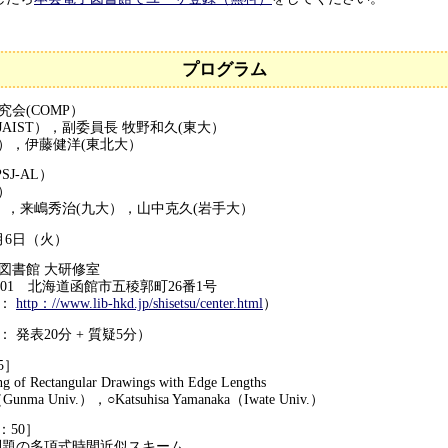
プログラム
会(COMP）
AIST），副委員長 牧野和久(東大）
），伊藤健洋(東北大）
J-AL）
）
T），来嶋秀治(九大），山中克久(岩手大）
月6日（火）
図書館 大研修室
 北海道函館市五稜郭町26番1号
：
http：//www.lib-hkd.jp/shisetsu/center.html
）
 発表20分 + 質疑5分）
5］
Rectangular Drawings with Edge Lengths
ma Univ.），○Katsuhisa Yamanaka（Iwate Univ.）
0：50］
の多項式時間近似スキーム