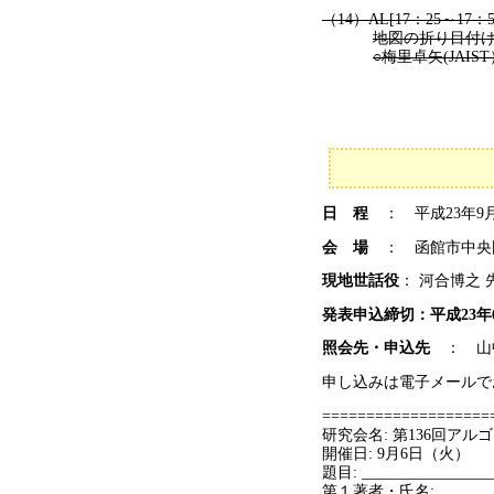
（14）AL[17：25～17：
地図の折り目付
○梅里卓矢(JAIS
日 程
： 平成23年9
会 場
： 函館市中央
現地世話役
： 河合博之
発表申込締切：平成23年
照会先・申込先
： 山中克
申し込みは電子メールで
==================
研究会名: 第136回アル
開催日: 9月6日（火）
題目: _________________
第１著者・氏名: _________