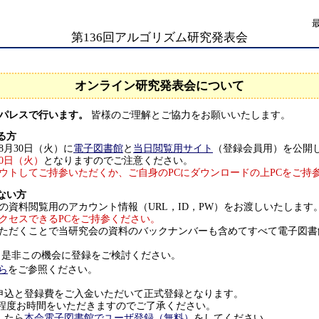
第136回アルゴリズム研究発表会
オンライン研究発表会について
ーパレスで行います。
皆様のご理解とご協力をお願いいたします。
る方
月30日（火）に
電子図書館
と
当日閲覧用サイト
（登録会員用）を公開
30日（火）
となりますのでご注意ください。
ウトしてご持参いただくか、ご自身のPCにダウンロードの上PCをご持
ない方
の資料閲覧用のアカウント情報（URL，ID，PW）をお渡しいたします
クセスできるPCをご持参ください。
ただくことで当研究会の資料のバックナンバーも含めてすべて電子図書
 是非この機会に登録をご検討ください。
ら
をご参照ください。
申込と登録費をご入金いただいて正式登録となります。
程度お時間をいただきますのでご了承ください。
したら
本会電子図書館でユーザ登録（無料）
をしてください。