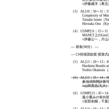
○伊藤健洋（東北大），Eri
（3） AL[10：50～11：1
Complexity of Minimum C
Taisuke Izumi（Nagoya 
Hirotaka Ono（Kyushu 
（4） COMP[11：15～1
MANET上のGeoCa
○伊藤公一，片山喜章
--- 昼食(90分） ---
--- CS領域奨励賞 授賞式(1
（5） AL[13：20～13：4
Hardness Results and an
Yoshio Okamoto（JAIST
（6） AL[13：35～14：0
多項式時間計算
○山田貴志(九大
（6） COMP[13：45～1
最小重みの有向部分
○安部友輔，千葉英
（7） AL[14：10～14：3