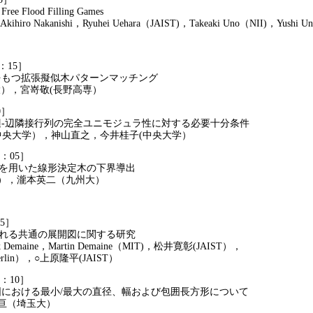
e Flood Filling Games
iro Nakanishi，Ryuhei Uehara（JAIST)，Takeaki Uno（NII)，Yushi 
5：15］
つ拡張擬似木パターンマッチング
，宮嵜敬(長野高専）
0］
隣接行列の完全ユニモジュラ性に対する必要十分条件
央大学），神山直之，今井桂子(中央大学）
6：05］
用いた線形決定木の下界導出
，瀧本英二（九州大）
45］
る共通の展開図に関する研究
Demaine，Martin Demaine（MIT)，松井寛彰(JAIST），
erlin），○上原隆平(JAIST）
7：10］
ける最小/最大の直径、幅および包囲長方形について
（埼玉大）