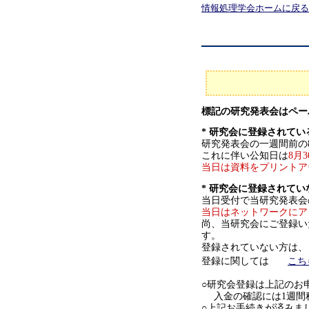
情報処理学会ホームに戻る
標記の研究発表会はペ
* 研究会に登録されてい
研究発表会の一週間前の8
これに伴い公知日は
8月
当日は資料をプリントア
* 研究会に登録されてい
当日受付で当研究発表会
当日はネットワークにア
尚、当研究会にご登録い
す。
登録されていない方は、
登録に関しては
こち
○研究会登録は上記のお
入金の確認には1週間
○上記お手続きが済みま