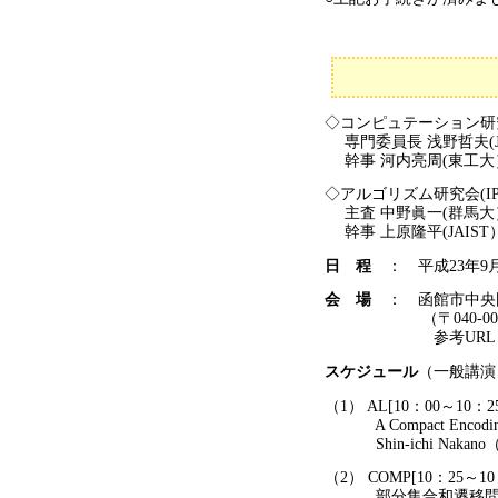
◇コンピュテーション研究
専門委員長 浅野哲夫(J
幹事 河内亮周(東工大
◇アルゴリズム研究会(IPS
主査 中野眞一(群馬大
幹事 上原隆平(JAIS
日 程
： 平成23年9
会 場
： 函館市中央
（〒040-0001
参考URL
スケジュール
（一般講演：
（1） AL[10：00～10：2
A Compact Encoding of 
Shin-ichi Nakano（Gun
（2） COMP[10：25～1
部分集合和遷移問題