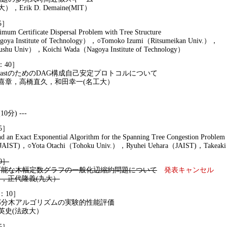
k D. Demaine(MIT）
5］
ertificate Dispersal Problem with Tree Structure
Institute of Technology），○Tomoko Izumi（Ritsumeikan Univ.），
Univ），Koichi Wada（Nagoya Institute of Technology）
1：40］
stのためのDAG構成自己安定プロトコルについて
，高橋直久，和田幸一(名工大）
0分) ---
5］
 Exact Exponential Algorithm for the Spanning Tree Congestion Problem
)，○Yota Otachi（Tohoku Univ.），Ryuhei Uehara（JAIST)，Takeaki
0］
可能な木幅定数グラフの一般化辺縮約問題について
発表キャンセル
），正代隆義(九大）
4：10］
木アルゴリズムの実験的性能評価
史(法政大）
5］