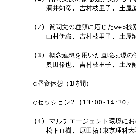
　　洞井知彦, 吉村枝里子, 土屋誠
(2) 質問文の種類に応じたweb
　　山村伊織, 吉村枝里子, 土屋誠
(3) 概念連想を用いた直喩表現の解
　　奥田裕也, 吉村枝里子, 土屋誠
○昼食休憩（1時間）

○セッション2 (13:00-14:30)

(4) マルチエージェント環境にお
　　松下直樹, 原田拓(東京理科大学