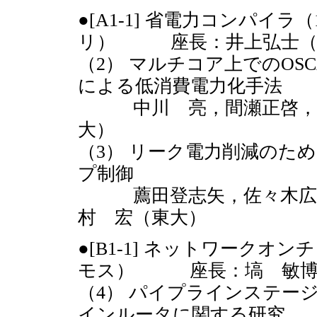
●[A1-1] 省電力コンパイラ（
リ） 座長：井上弘士（
（2） マルチコア上でのOSC
による低消費電力化手法
中川 亮，間瀬正啓，白
大）
（3） リーク電力削減のた
プ制御
薦田登志矢，佐々木広（
村 宏（東大）
●[B1-1] ネットワークオン
モス） 座長：塙 敏博
（4） パイプラインステー
インルータに関する研究