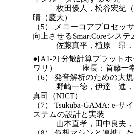
枚田優人，松谷宏紀（慶大
晴（慶大）
（5） メニーコアプロセッ
向上させるSmartCoreシステ
佐藤真平，植原 昂，吉
●[A1-2] 分散計算プラット
ワリ） 座長：首藤一幸
（6） 発音解析のための大
野崎一徳，伊達 進，中
真司（NICT）
（7） Tsukuba-GAMA
ステムの設計と実装
山本直孝，田中良夫，小
（8） 仮想マシンと連携し