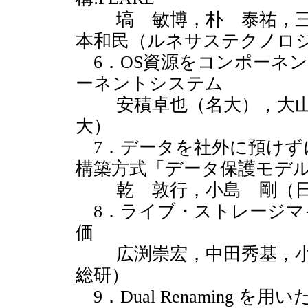
塙 敏博，朴 泰祐，三
本和民（ルネサステクノロ
6．OS資源をコンポーネ
ーネントシステム
安積卓也（名大），大山
大）
7．データを社外に預けずに
構築方式「データ保護モデ
乾 敦行，小島 剛（日
8．ライブ・ストレージマ
価
広渕崇宏，中田秀基，小
総研）
9．Dual Renaming を用いた Co