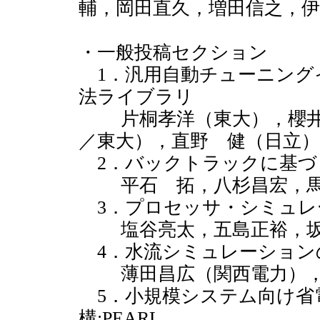
輔，岡田直久，増田信之，伊
・一般投稿セクション
1．汎用自動チューニング
法ライブラリ
片桐孝洋（東大），櫻井
／東大），直野 健（日立）
2．バックトラックに基づ
平石 拓，八杉昌宏，馬
3．プロセッサ・シミュレ
塩谷亮太，五島正裕，坂
4．水流シミュレーションの
薄田昌広（関西電力），
5．小規模システム向け省
構:PEARL