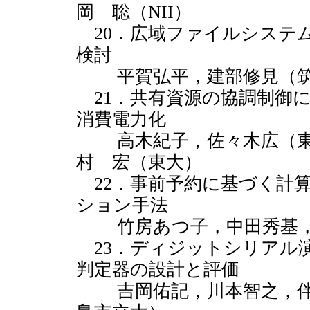
岡 聡（NII）
20．広域ファイルシステ
検討
平賀弘平，建部修見（筑
21．共有資源の協調制御
消費電力化
高木紀子，佐々木広（東
村 宏（東大）
22．事前予約に基づく計
ション手法
竹房あつ子，中田秀基，
23．ディジットシリアル
判定器の設計と評価
吉岡佑記，川本智之，伴