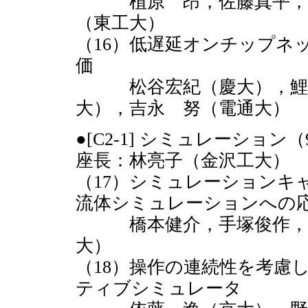
植原 昂，佐藤真平，高
（東工大）
（16）低遅延オンチップネ
価
松谷宏紀（慶大），鯉渕道
大），吉永 努（電通大）
●[C2-1] シミュレーショ
座長：林亮子（金沢工大）
（17）シミュレーションキ
流体シミュレーションへの
橋本健介，手塚俊作，森
大）
（18）操作の連続性を考慮
ティブシミュレータ