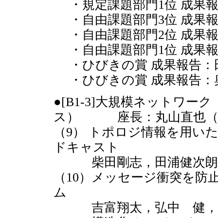
・規定課題部門1位 成果
・自由課題部門3位 成果
・自由課題部門2位 成果
・自由課題部門1位 成果
・ひびきの賞 成果報告：
・ひびきの賞 成果報告：
●[B1-3]大規模ネットワーク
ス） 座長：丸山直也（
（9） トポロジ情報を用い
ドキャスト
柴田剛志，田浦健次朗
（10）メッセージ衝突を防
ム
吉富翔太，弘中 健，田