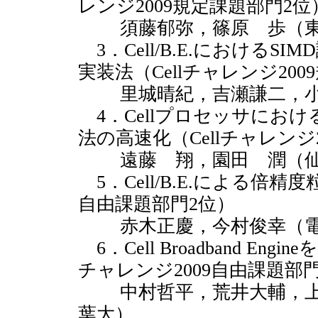
レンジ2009規定課題部門2位
須藤郁弥，篠原 歩（東
3．Cell/B.E.における
実装法（Cellチャレンジ20
里城晴紀，吉瀬謙二，小
4．Cellプロセッサにおけ
法の高速化（Cellチャレンジ
遠藤 翔，園田 潤（仙
5．Cell/B.E.による倍精
自由課題部門2位）
赤木正慶，今村俊幸（電
6．Cell Broadband E
チャレンジ2009自由課題部
中村哲平，荒井大輔，上
葉大）