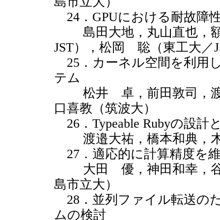
島市立大）
24．GPUにおける耐故障
島田大地，丸山直也，額
JST），松岡 聡（東工大／JS
25．カーネル空間を利用
テム
松井 卓，前田敦司，渡
口喜教（筑波大）
26．Typeable Rubyの設
渡邉大祐，橋本和典，木
27．適応的に計算精度を
大田 優，神田和幸，谷
島市立大）
28．並列ファイル転送の
ムの検討