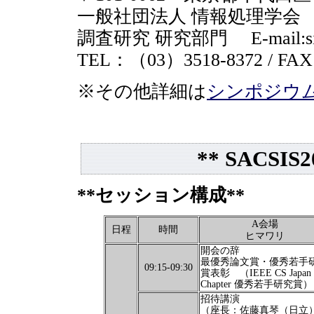
一般社団法人 情報処理学会
調査研究 研究部門 E-mail:sig "at
TEL：（03）3518-8372 / FA
※その他詳細は
シンポジウム
** SACSI
**セッション構成**
A会場
日程
時間
ヒマワリ
開会の辞
最優秀論文賞・優秀若手
09:15-09:30
賞表彰 （IEEE CS Japan
Chapter 優秀若手研究賞）
招待講演
（座長：佐藤真琴（日立