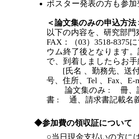
ポスター発表の方も参加
＜論文集のみの申込方法
以下の内容を、研究部門宛にE-ma
FAX：（03）3518-8
ウム終了後となります。
で、到着しましたらお手
[氏名 、勤務先、送付先
号、住所、Tel 、Fax、E-m
論文集のみ : 冊、請求
書 : 通、請求書記載名
◆参加費の領収証について
○当日現金支払いの方に