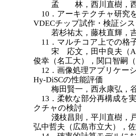
孟 林，西川直樹，西岡
10．アーキテクチャ研究
VDECチップ試作・検証シ
若杉祐太，藤枝直輝，吉
11．マルチコア上での格
宋 応文，田中良夫（AI
俊幸（名工大），関口智嗣（A
12．画像処理アプリケー
Hy-DiSCの性能評価
梅田賢一，西永康弘，谷
13．柔軟な部分再構成を実
クチャの検討
淺枝昌則，平川直樹，戸
弘中哲夫（広島市立大），佐