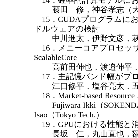
14．確率的計算モデルに
藤田 修，神谷孝志（大
15．CUDAプログラムに
ドルウェアの検討
中川進太，伊野文彦，萩
16．メニーコアプロセッ
ScalableCore
高前田伸也，渡邉伸平，
17．主記憶バンド幅がプ
江口修平，塩谷亮太，五
18．Market-based Resource All
Fujiwara Ikki（SOKEND
Isao（Tokyo Tech.）
19．GPUにおける性能と
長坂 仁，丸山直也，額