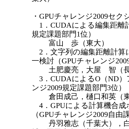
・GPUチャレンジ2009セク
1．CUDAによる編集距離計
規定課題部門1位）
富山 歩（東大）
2．文字列の編集距離計算に
一検討（GPUチャレンジ20
土肥慶亮，大屋 智（長
3．CUDAによるO（ND
ンジ2009規定課題部門3位）
倉田成己，樋口和英（東
4．GPUによる計算機合
（GPUチャレンジ2009自由
丹羽雅志（千葉大），白