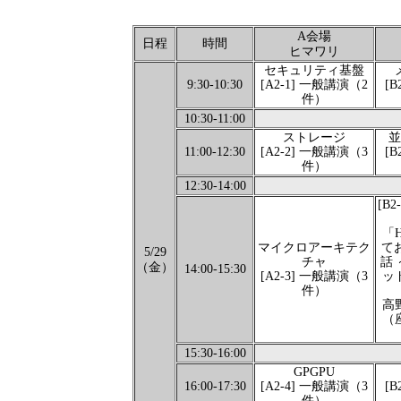
A会場
日程
時間
ヒマワリ
セキュリティ基盤
9:30-10:30
[A2-1] 一般講演（2
[
件）
10:30-11:00
ストレージ
並
11:00-12:30
[A2-2] 一般講演（3
[
件）
12:30-14:00
[B
「
マイクロアーキテク
てお
5/29
チャ
話
（金）
14:00-15:30
[A2-3] 一般講演（3
ッ
件）
高
（
15:30-16:00
GPGPU
16:00-17:30
[A2-4] 一般講演（3
[
件）