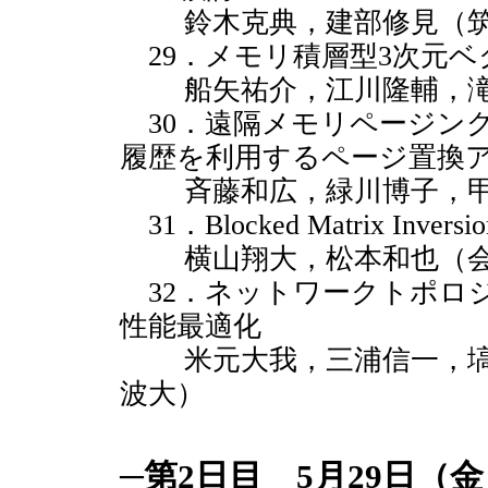
鈴木克典，建部修見（筑
29．メモリ積層型3次元ベ
船矢祐介，江川隆輔，滝
30．遠隔メモリページン
履歴を利用するページ置換
斉藤和広，緑川博子，甲
31．Blocked Matrix Inversion
横山翔大，松本和也（会
32．ネットワークトポロジを
性能最適化
米元大我，三浦信一，塙
波大）
─第2日目 5月29日（金