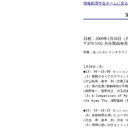
情報処理学会ホームに戻る
日程：2009年1月26日
〒879-5102 大分県由布
特集：あったかいインタラクショ
1月26日（月）

●13: 30～15:00 セッション
（1）複数のダイアログウイン
○片山拓馬，倉本　到（京都工
（2）指の近接/接触検知が可能
○岡野祐一，鷲野浩之，川又武
（3）A Comparison of Mya
○Ye Kyaw Thu，浦野義頼（
●15: 15～16:15 セッション
（4）余裕時間を用いたユーザ
○大迫　孝，倉本　到，渋谷　
（5）時間の使いやすさとインタ