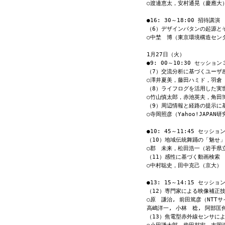
○渡邊恵太，安村通晃（慶應大）
●16: 30～18:00 招待講演

（6）デザインパタンの起源とそ
○中埜　博（東京環境構造センタ
1月27日（火）

●9: 00～10:30 セッション３
（7）交流分析に基づくユーザ
○澤井夏美，藤田ハミド，羽倉
（8）ライフログを活用した実
○竹山慎太郎，赤池英夫，角田博
（9）周辺情報と経路の提示に
○寺岡照彦（Yahoo!JAPAN研
●10: 45～11:45 セッション
（10）地域伝統舞踊の「魅せ」
○郡　未来，松田浩一（岩手県立大
（11）感性に基づく動画検索

○中村聡史，田中克己（京大）

●13: 15～14:15 セッション
（12）専門家による映像補正
○原　謙治, 前田篤彦（NTT
高嶋洋一, 小林　稔, 阿部匡
（13）焦電型赤外線センサによ