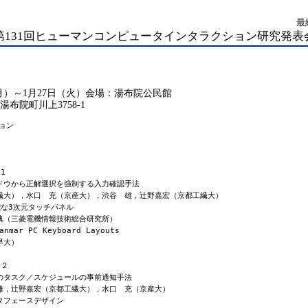
最
第131回ヒューマンコンピュータインタラクション研究発表
（月）～1月27日（火）会場：湯布院公民館
市湯布院町川上3758-1
ン

1

ドウから正解選択を強制する入力確認手法

繊大），水口　充（京産大），渋谷　雄，辻野嘉宏（京都工繊大）

な3次元タッチパネル

典（三菱電機情報技術総合研究所）

nmar PC Keyboard Layouts

早大）

２

のタスク／スケジュールの事前通知手法

雄，辻野嘉宏（京都工繊大），水口　充（京産大）

フェースデザイン
