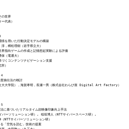


の世界

ー代表）



感情を用いた行動決定モデルの構築

　淳，榑松理樹（岩手県立大）

世界指向ゲームの作成と記憶想起実験による評価

保（電通大）

基づくコンテンツナビゲーション支援

究所）

４

度抽出法の検討

大学院），海賀孝明，長瀬一男（株式会社わらび座 Digital Art Factory）

５

技法に基づいたリアルタイム顔映像印象向上手法

サイバーソリューション研）, 稲垣博人（NTTサイバースペース研）,

伸（NTTサイバーソリューション研）

る「空気を読む」技術の提案
