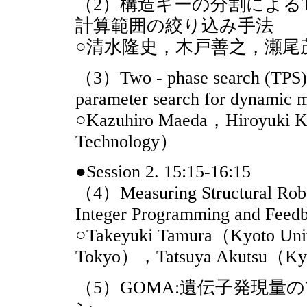
（2）構造キーの分割によるT
計算範囲の絞り込み手法
○清水隆史，木戸善之，瀬尾
（3）Two - phase search (TPS) 
parameter search for dynamic 
○Kazuhiro Maeda，Hiroyuki Ku
Technology）
●Session 2. 15:15-16:15
（4）Measuring Structural Robu
Integer Programming and Feedb
○Takeyuki Tamura（Kyoto Uni
Tokyo），Tatsuya Akutsu（Ky
（5）GOMA:遺伝子発現量