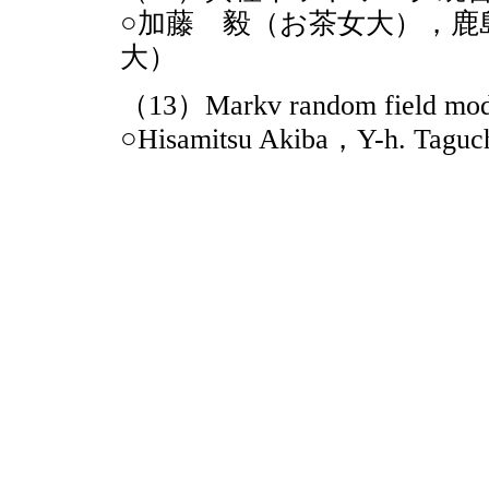
○加藤 毅（お茶女大），鹿
大）
（13）Markv random field models
○Hisamitsu Akiba，Y-h. Taguc