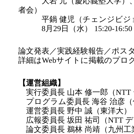
大岩 元（慶応義塾大学）、 小
者会）
平鍋 健児（チェンジビジ
8月29日（水） 15:20-16:50
論文発表／実践経験報告／ポス
詳細はWebサイトに掲載のプロ
【運営組織】
実行委員長 山本 修一郎（NTT
プログラム委員長 海谷 治彦（
運営委員長 野中 誠（東洋大）
広報委員長 坂田 祐司（NTT 
論文委員長 鵜林 尚靖（九州工