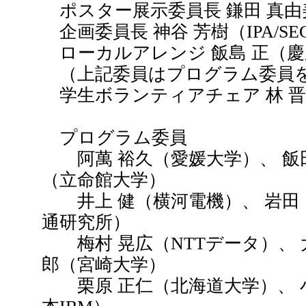
ポスター展示委員長 鎌田 真由
企画委員長 神谷 芳樹（IPA/SE
ローカルアレンジ 飯島 正（慶
（上記委員はプログラム委員
学生ボランティアチェア 林 
プログラム委員
阿萬 裕久（愛媛大学）、 飯田
（立命館大学）
井上 健（横河電機）、 岩田 
通研究所）
梅村 晃広（NTTデータ）、 大
郎（宮崎大学）
栗原 正仁（北海道大学）、 小