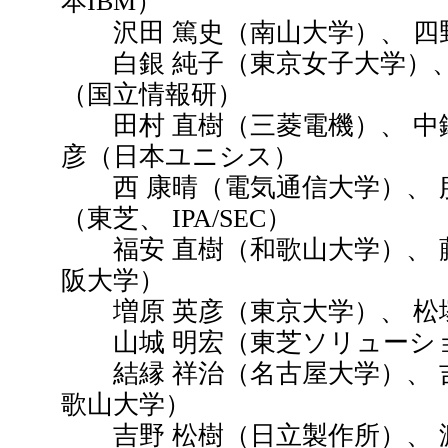
本IBM）
沢田 篤史（南山大学）、 四
白銀 純子（東京女子大学）、 
（国立情報研）
田村 直樹（三菱電機）、 中鉢
彦（日本ユニシス）
西 康晴（電気通信大学）、 服
（東芝、 IPA/SEC）
福安 直樹（和歌山大学）、 藤
阪大学）
増原 英彦（東京大学）、 松
山城 明宏（東芝ソリューショ
結縁 祥治（名古屋大学）、 吉
歌山大学）
吉野 松樹（日立製作所）、 渡