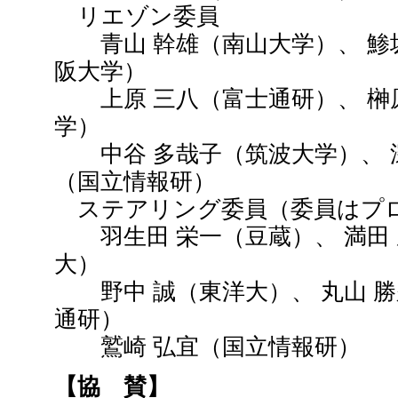
リエゾン委員
青山 幹雄（南山大学）、 鯵坂
阪大学）
上原 三八（富士通研）、 榊原 
学）
中谷 多哉子（筑波大学）、 深
（国立情報研）
ステアリング委員（委員はプ
羽生田 栄一（豆蔵）、 満田 
大）
野中 誠（東洋大）、 丸山 勝
通研）
鷲崎 弘宜（国立情報研）
【協 賛】