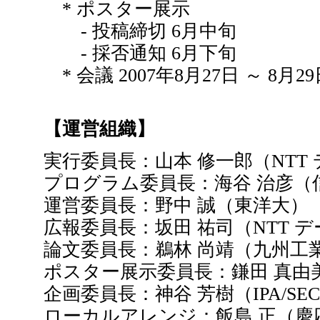
* ポスター展示
- 投稿締切 6月中旬
- 採否通知 6月下旬
* 会議 2007年8月27日 ～ 8月2
【運営組織】
実行委員長：山本 修一郎（NTT
プログラム委員長：海谷 治彦（
運営委員長：野中 誠（東洋大）
広報委員長：坂田 祐司（NTT 
論文委員長：鵜林 尚靖（九州工
ポスター展示委員長：鎌田 真由美
企画委員長：神谷 芳樹（IPA/SE
ローカルアレンジ：飯島 正（慶