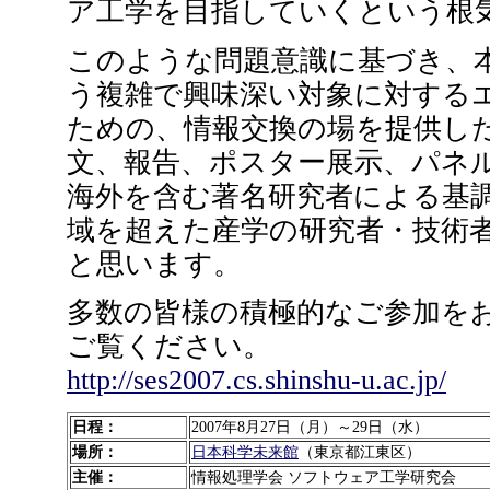
ア工学を目指していくという根
このような問題意識に基づき、
う複雑で興味深い対象に対する
ための、情報交換の場を提供し
文、報告、ポスター展示、パネ
海外を含む著名研究者による基
域を超えた産学の研究者・技術
と思います。
多数の皆様の積極的なご参加をお
ご覧ください。
http://ses2007.cs.shinshu-u.ac.jp/
日程：
2007年8月27日（月）～29日（水）
場所：
日本科学未来館
（東京都江東区）
主催：
情報処理学会 ソフトウェア工学研究会