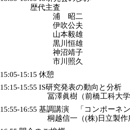
歴代主査
浦 昭二
伊吹公夫
山本毅雄
黒川恒雄
神沼靖子
市川照久
15:05-15:15 休憩
15:15-15:55 IS研究発表の動向と分析
冨澤眞樹（前橋工科大学）、
15:55-16:55 基調講演 「コン
桐越信一（(株)日立製作所 