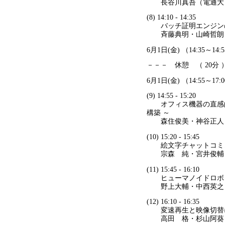
長谷川真吾（電通大）
(8) 14:10 - 14:35
バッチ証明エンジンの
斉藤典明・山崎哲朗・
6月1日(金) （14:35～14:
－－－ 休憩 （ 20分
6月1日(金) （14:55～17:
(9) 14:55 - 15:20
オフィス機器の直感的操作
構築 ～
森住俊美・神谷正人・
(10) 15:20 - 15:45
絵文字チャットコミ
宗森 純・宮井俊輔・
(11) 15:45 - 16:10
ヒューマノイドロボッ
野上大輔・中西英之・
(12) 16:10 - 16:35
変速再生と映像切替に
高田 格・杉山阿葵・