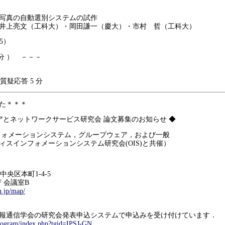
真の自動選別システムの試作
上亮文（工科大）・岡田謙一（慶大）・市村 哲（工科大）
05）
分 ） －－－
 質疑応答 5 分
た＊＊＊
ェアとネットワークサービス研究会 論文募集のお知らせ ◆
フォメーションシステム，グループウェア，および一般
ィスインフォメーションシステム研究会(OIS)と共催）
市中央区本町1-4-5
 会議室B
n.jp/map/
報通信学会の研究会発表申込システムで申込みを受け付けています．
program/index.php?tgid=IPSJ-GN