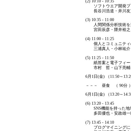
(2) 10:10 - 10:35
ソフトウエア開発プロ
長谷川浩道・井川友克
(3) 10:35 - 11:00
人間関係分析技術を活
宮田辰彦・隈井裕之・
(4) 11:00 - 11:25
個人とコミュニティの
三浦真人・小林祐介・
(5) 11:25 - 11:50
紙答案と電子フィード
市村 哲・山下亮輔・
6月1日(金) （11:50～13:
－－－ 昼食 （ 90分
6月1日(金) （13:20～14:
(6) 13:20 - 13:45
SNS機能を持った地
多田優也・安政雄一郎
(7) 13:45 - 14:10
ブログマイニングによる