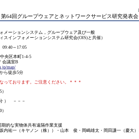
第64回グループウェアとネットワークサービス研究発表会
ォメーションシステム，グループウェア及び一般
ィスインフォメーションシステム研究会(OIS)と共催）
9:40～17:05
市中央区本町1-4-5
 会議室B
n.jp/map/
ら徒歩5分
なっております。ご注意ください。＊＊＊
45）
分 ） －－－
50）
期的な実物体共有遠隔作業支援
内祐一（キヤノン（株））・山本 俊・岡嶋雄太・岡田謙一（慶大）