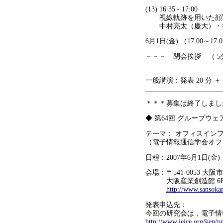
(13) 16:35 - 17:00
視線軌跡を用いた顔写
中村亮太（慶大）・井
6月1日(金) （17:00～17:
－－－ 閉会挨拶 （ 5
一般講演：発表 20 分 ＋
＊＊＊募集は終了しまし
◆ 第64回 グループウ
テーマ： オフィスイン
（電子情報通信学会オフ
日程：2007年6月1日(金)
会場：〒541-0053 大阪
大阪産業創造館 6F
http://www.sansoka
発表申込先：
今回の研究会は，電子情
http://www.ieice.org/ken/