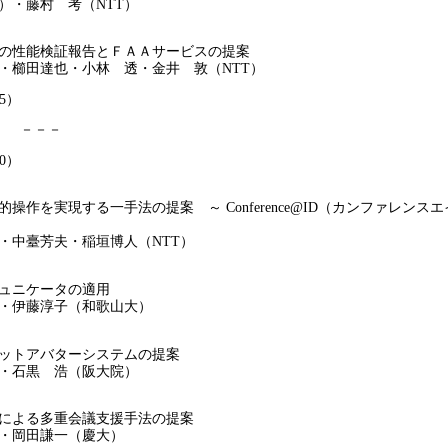
・藤村 考（NTT）
性能検証報告とＦＡＡサービスの提案
櫛田達也・小林 透・金井 敦（NTT）
55）
 ） －－－
00）
を実現する一手法の提案 ～ Conference@ID（カンファレンス
中臺芳夫・稲垣博人（NTT）
ュニケータの適用
伊藤淳子（和歌山大）
トアバターシステムの提案
石黒 浩（阪大院）
よる多重会議支援手法の提案
岡田謙一（慶大）