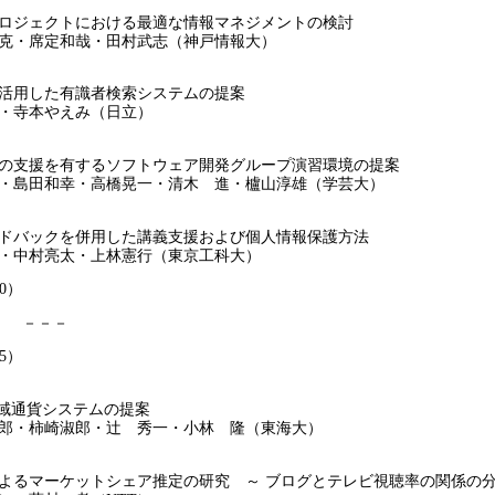
ジェクトにおける最適な情報マネジメントの検討
・席定和哉・田村武志（神戸情報大）
用した有識者検索システムの提案
寺本やえみ（日立）
支援を有するソフトウェア開発グループ演習環境の提案
島田和幸・高橋晃一・清木 進・櫨山淳雄（学芸大）
バックを併用した講義支援および個人情報保護方法
中村亮太・上林憲行（東京工科大）
20）
 ） －－－
35）
域通貨システムの提案
・柿崎淑郎・辻 秀一・小林 隆（東海大）
マーケットシェア推定の研究 ～ ブログとテレビ視聴率の関係の分