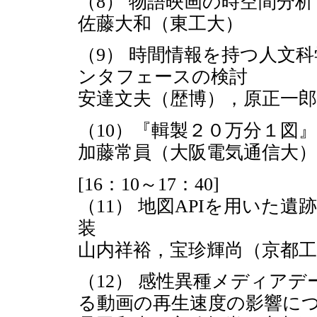
（8） 物語映画の時空間分
佐藤大和（東工大）
（9） 時間情報を持つ人文
ンタフェースの検討
安達文夫（歴博），原正一郎
（10）『輯製２０万分１図
加藤常員（大阪電気通信大）
[16：10～17：40]
（11） 地図APIを用いた
装
山内祥裕，宝珍輝尚（京都工
（12） 感性異種メディア
る動画の再生速度の影響に