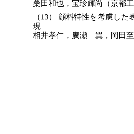
桑田和也，宝珍輝尚（京都工
（13） 顔料特性を考慮し
現
相井孝仁，廣瀬 翼，岡田至