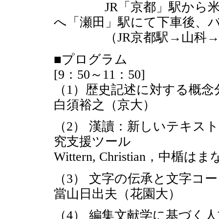
JR「京都」駅から米原方
へ「瀬田」駅にて下車後、バ
（JR京都駅→山科→大
■プログラム
[9：50～11：50]
（1）歴史記述に対する概念
白須裕之（京大）
（2） 漢讀：新しいテキス
究支援ツール
Wittern, Christian，中
（3） 文字の伝承と文字コ
當山日出夫（花園大）
（4） 編集文献学に基づく