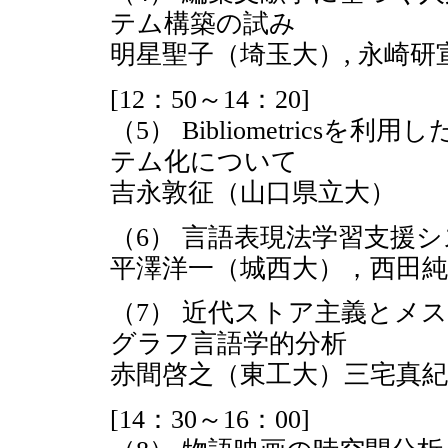
テム構築の試み
明星聖子（埼玉大）, 永崎
[12：50～14：20]
（5） Bibliometric
テム化について
吉永敦征（山口県立大）
（6） 言語表現法学習支援
平澤洋一（城西大），西田純
（7） 近代ストア主義とメ
グラフ言語学的分析
赤間啓之（東工大）三宅真紀
[14：30～16：00]