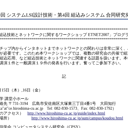
29回 システムLSI設計技術・第4回 組込みシステム 合同研究
****************************************************************
組込技術とネットワークに関するワークショップ ETNET2007」プログ
****************************************************************
チップ内からインタネットまでネットワークとの関わりは非常に深く、
が必要です。このため本ワークショップでは、複数の研究会の共催で組
組込応用、など組込技術とネットワークに関連する話題を扱います。本
講演１件と一般講演１９件の発表を行います。奮ってご参加下さい。
記
15日（木）,16日（金）
学 講堂小ホール
1-3194 広島市安佐南区大塚東三丁目4番1号 大田知行
roshima-cu.ac.jp Tel: 082-830-1573、Fax: 082-830-1792）
クセス）
http://www.hiroshima-cu.ac.jp/guide/index.html
場所）
http://www.hiroshima-cu.ac.jp/sum/campus/koudou.html
学会 コンピュータシステム研究会（CPSY）