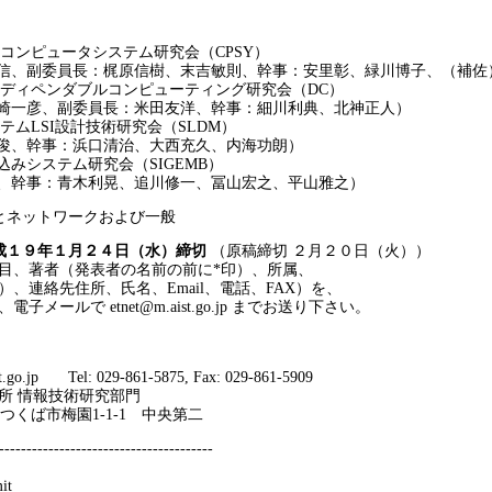
 コンピュータシステム研究会（CPSY）
信、副委員長：梶原信樹、末吉敏則、幹事：安里彰、緑川博子、（補佐
 ディペンダブルコンピューティング研究会（DC）
崎一彦、副委員長：米田友洋、幹事：細川利典、北神正人）
テムLSI設計技術研究会（SLDM）
俊、幹事：浜口清治、大西充久、内海功朗）
みシステム研究会（SIGEMB）
、幹事：青木利晃、追川修一、冨山宏之、平山雅之）
とネットワークおよび一般
成１９年１月２４日（水）締切
（原稿締切 ２月２０日（火））
著者（発表者の名前の前に*印）、所属、
連絡先住所、氏名、Email、電話、FAX）を、
ルで etnet@m.aist.go.jp までお送り下さい。
o.jp Tel: 029-861-5875, Fax: 029-861-5909
 情報技術研究部門
県つくば市梅園1-1-1 中央第二
---------------------------------------
it