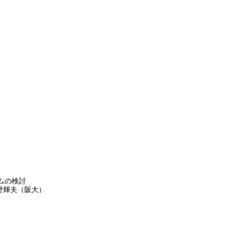
ムの検討
野輝夫（阪大）