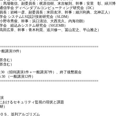
、副委員長：梶原信樹、末吉敏則、幹事：安里 彰、緑川博子
ディペンダブルコンピューティング研究会（DC）
一彦、副委員長：米田友洋、幹事：細川利典、北神正人）
テムLSI設計技術研究会（SLDM）
俊、幹事：浜口清治、大西充久、内海功朗）
みシステム研究会（SIGEMB）
幹事：青木利晃、追川修一、冨山宏之、平山雅之）
================================================
一般講演19件）
応答含む）
応答含む）
～18:30 （招待講演1件＋一般講演7件）、終了後懇親会
6:30 （一般講演12件）
================================================
講演
クにおけるセキュリティ監視の現状と課題
研）
実時間ＯＳ、並列アルゴリズム