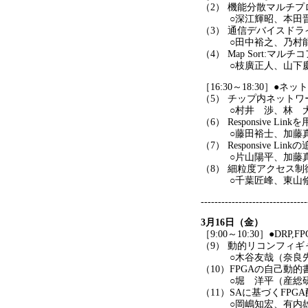
（2） 機能分散マルチ
○深江輝昭、本田晋也
（3） 通信デバイスド
○田中裕之、乃村能
（4） Map Sort:
○枝廣正人、山下慶子
［16:30～18:30］●
（5） チップ内ネット
○村井 渉、林 大輔
（6） Responsive
○藤田裕士、加藤真
（7） Responsiv
○片山陽平、加藤真
（8） 細粒度アクセス制
○千葉匠峰、東山修平
-------------------------------
3月16日（金）
［9:00～10:30］●DRP,FP
（9） 動的リコンフィ
○木谷友哉（奈良先端
（10）FPGAの自己
○堀 洋平（産総研）
（11）SAに基づくFP
○岡嶋知宏、有内雄司