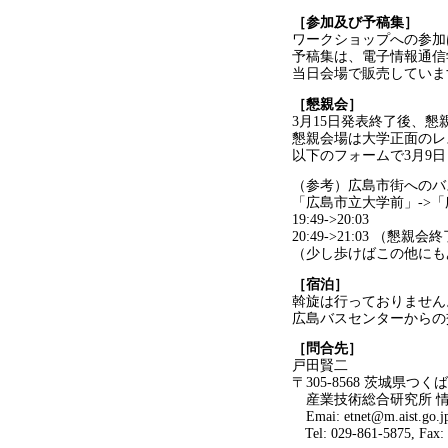
［参加及び予稿集］
ワークショップへの参加
予稿集は、電子情報通信
当日会場で販売していま
［懇親会］
3月15日発表終了後、懇
懇親会場は大学正面のレスト
以下のフォームで3月9
（参考）広島市街へのバ
「広島市立大学前」->
19:49->20:03
20:49->21:03 （懇
（少し歩けばこの他にも
［宿泊］
斡旋は行っておりません
広島バスセンターからの
［問合先］
戸田賢二
〒305-8568 茨城県つ
産業技術総合研究所 
Emai: etnet@m.aist.go.j
Tel: 029-861-5875, Fax: