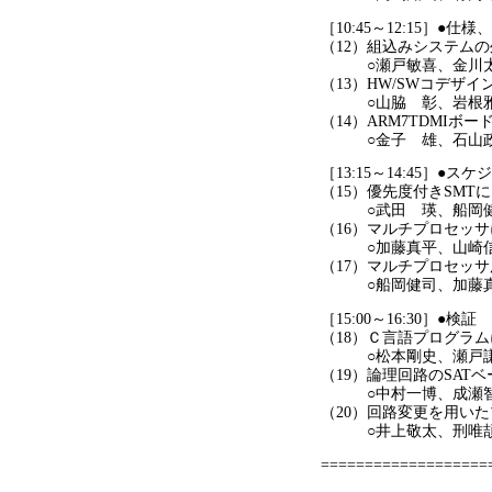
［10:45～12:15］●仕
（12）組込みシステム
○瀬戸敏喜、金川太俊
（13）HW/SWコデ
○山脇 彰、岩根雅
（14）ARM7TDMIボードへ
○金子 雄、石山政
［13:15～14:45］●ス
（15）優先度付きSM
○武田 瑛、船岡健司
（16）マルチプロセッ
○加藤真平、山崎信
（17）マルチプロセッ
○船岡健司、加藤真
［15:00～16:30］●検証
（18）Ｃ言語プログラ
○松本剛史、瀬戸謙
（19）論理回路のSAT
○中村一博、成瀬智啓
（20）回路変更を用い
○井上敬太、刑唯頡（
===================