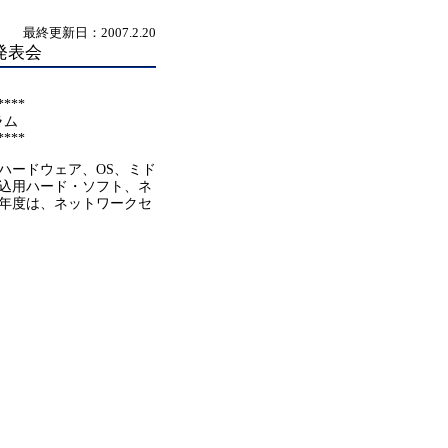
最終更新日：2007.2.20
発表会
****
ラム
****
ハードウェア、OS、ミド
込用ハード・ソフト、ネ
年度は、ネットワークセ