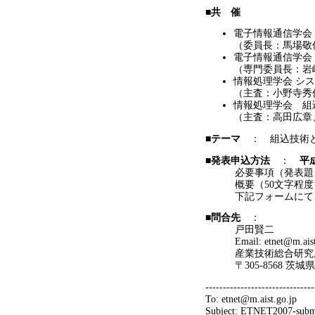
■共 催
電子情報通信学会
（委員長：馬場敬
電子情報通信学会
（専門委員長：岩
情報処理学会 シス
（主査：小野寺秀
情報処理学会 組込
（主査：高田広章
■テーマ
： 組込技術
■発表申込方法
：
平
必要事項（発表題目、
概要（50文字程度）、
下記フォームにて、電子メー
■問合先
：
戸田賢二
Email: etnet@m.aist.g
産業技術総合研究所
〒305-8568 茨城
-------------------------------
To: etnet@m.aist.go.jp
Subject: ETNET2007-subm