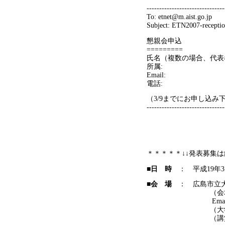
-------------------------------
To: etnet@m.aist.go.jp
Subject: ETN2007-recepti
懇親会申込
=========
氏名（複数の場合、代表者
所属:
Email:
電話:
（3/9までにお申し込み
-------------------------------
＊＊＊＊＊↓↓発表募集
■日 時
：
平成19年
■会 場
： 広島市立
（会場連絡先 〒73
Email:ohta@ce.hiro
（大学への
（講堂の