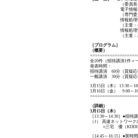
（委員長：馬場敬信
電子情報通信学会 
（専門委員長：岩崎
情報処理学会 シス
（主査：小野寺秀
情報処理学会 組込
（主査：高田広章、
［プログラム］
（概要）
===================
全20件（招待講演1件＋
発表時間：
招待講演 60分（質疑
一般講演 30分（質疑
3月15日（木） 13:30
3月16日（金） 9:00～1
===================
（詳細）
3月15日（木）
［13:30～14:30］●招待
（1） 高速ネットワー
○三宅 優（KDDI
［14:45～16:15］●