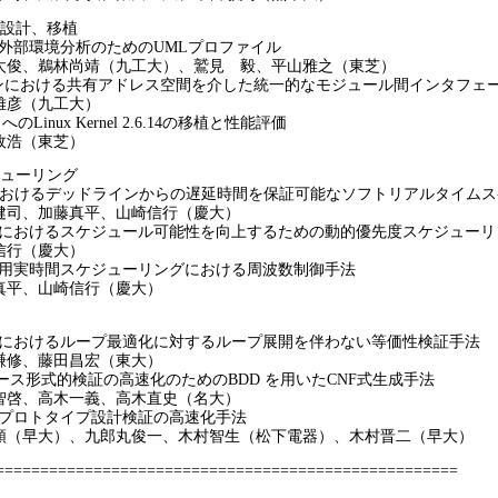
様、設計、移植
の外部環境分析のためのUMLプロファイル
、鵜林尚靖（九工大）、鷲見 毅、平山雅之（東芝）
ザインにおける共有アドレス空間を介した統一的なモジュール間インタフェ
彦（九工大）
のLinux Kernel 2.6.14の移植と性能評価
浩（東芝）
ケジューリング
Tにおけるデッドラインからの遅延時間を保証可能なソフトリアルタイム
、加藤真平、山崎信行（慶大）
サにおけるスケジュール可能性を向上するための動的優先度スケジュー
行（慶大）
サ用実時間スケジューリングにおける周波数制御手法
平、山崎信行（慶大）
ムにおけるループ最適化に対するループ展開を伴わない等価性検証手法
修、藤田昌宏（東大）
ベース形式的検証の高速化のためのBDD を用いたCNF式生成手法
、高木一義、高木直史（名大）
たプロトタイプ設計検証の高速化手法
早大）、九郎丸俊一、木村智生（松下電器）、木村晋二（早大）
====================================================