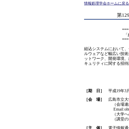
情報処理学会ホームに戻る
第1
***
「
***
組込システムにおいて、
ルウェアなど幅広い技術
ットワーク、開発環境、
キュリティに関する招待
［期 日］
平成19年3月
［会 場］
広島市立大
（会場連絡先 〒73
Email:ohta"at"ce.hi
（大学へのア
（講堂の
［主 催］
電子情報通信