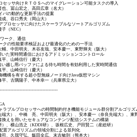
プロセッサ向けＲＴＯＳへのマイグレーション可能タスクの導入
、冨山宏之、高田広章（名大）
ライバの動的な更新手法の提案
成、谷口秀夫（岡山大）
マルチコアプロセッサに向けたスケーラブルなソートアルゴリズム
（NEC）
ネットワーク、通信
ワークの性能要求検証および最適化のための一手法
、中田明夫、木谷友哉、安本慶一、東野輝夫（阪大）
 Linkを用いた実時間通信におけるアドミッションコントロール
平、山崎信行（慶大）
e Linkの追い越し用バッファによる待ち時間を有効利用した実時間通信
平、山崎信行（慶大）
御機構を有する超小型無線ノード向けJava仮想マシン
、古隅陽子、中本幸一（兵庫県立大）
--------------------------------------
GA
ギャラブルプロセッサへの時間制約付き機能モジュール群分割アルゴリズ
大）、中橋 亮、中田明夫（阪大）、安本慶一（奈良先端大）、東
動的書換えを用いたセキュアなコンテンツ配信システムの構築
、横山浩之（KDDI研）、坂根広史、戸田賢二（産総研）
GA配置アルゴリズムの領域分割による並列化
、久我守弘、飯田全広、末吉敏則（熊本大）