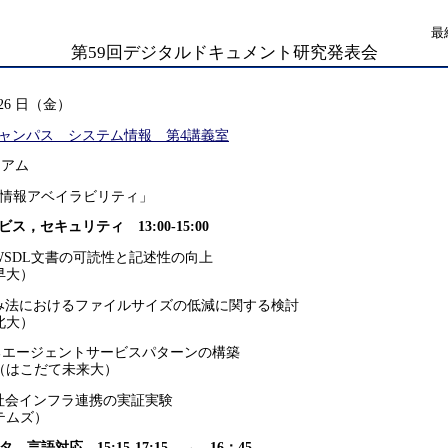
最
第59回デジタルドキュメント研究発表会
 26 日（金）
ャンパス システム情報 第4講義室
シアム
代の情報アベイラビリティ」
ス，セキュリティ 13:00-15:00
くWSDL文書の可読性と記述性の向上
早大）
込み法におけるファイルサイズの低減に関する検討
北大）
おけるエージェントサービスパターンの構築
（はこだて未来大）
る社会インフラ連携の実証実験
テムズ）
，言語対応 15:15-
17:15
→ 16：45