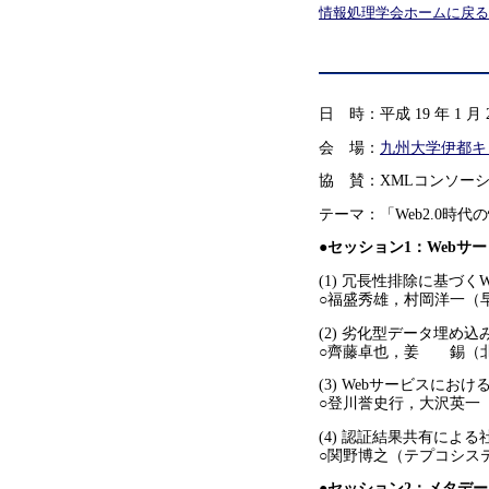
情報処理学会ホームに戻る
日 時：平成 19 年 1 月
会 場：
九州大学伊都キ
協 賛：XMLコンソー
テーマ：「Web2.0時
●セッション1：Webサービ
(1) 冗長性排除に基づ
○福盛秀雄，村岡洋一（
(2) 劣化型データ埋め
○齊藤卓也，姜 錫（
(3) Webサービスに
○登川誉史行，大沢英一
(4) 認証結果共有によ
○関野博之（テプコシス
●セッション2：メタデータ