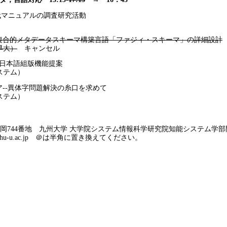
次世代マニュアルの調査研究活動
）
づく複合的メタデータスキーマ構築言語「ファジィ・スキーマ」の詳細設計
早大）
キャンセル
けての日本語組版機能提案
ステム）
リア--異体字問題解決の糸口を求めて
ステム）
市西区元岡744番地 九州大学 大学院システム情報科学研究院知能システム
is.kyushu-u.ac.jp ＠は半角に置き換えてください。