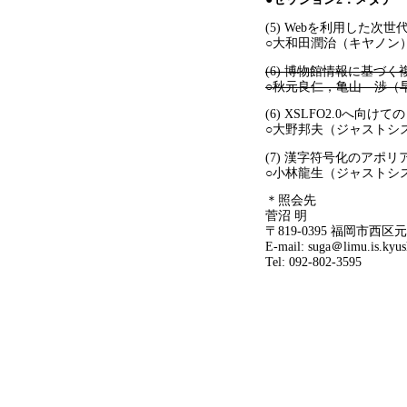
(5) Webを利用した
○大和田潤治（キヤノン
(6) 博物館情報に基
○秋元良仁，亀山 渉（
(6) XSLFO2.0へ向
○大野邦夫（ジャストシ
(7) 漢字符号化のアポ
○小林龍生（ジャストシ
＊照会先
菅沼 明
〒819-0395 福岡
E-mail: suga＠limu.
Tel: 092-802-3595