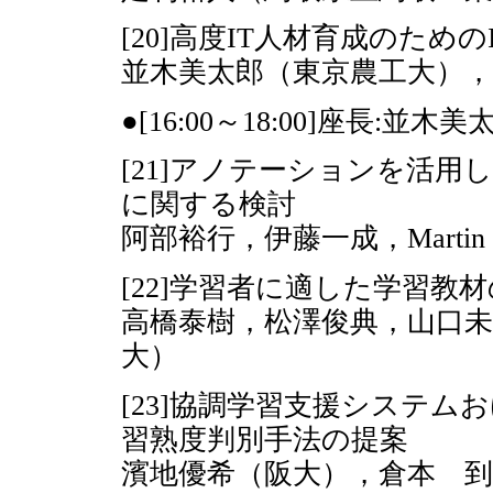
[20]高度IT人材育成のため
並木美太郎（東京農工大），
●[16:00～18:00]座長:
[21]アノテーションを活
に関する検討
阿部裕行，伊藤一成，Martin J
[22]学習者に適した学習教
高橋泰樹，松澤俊典，山口未
大）
[23]協調学習支援システ
習熟度判別手法の提案
濱地優希（阪大），倉本 到