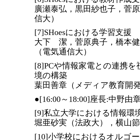
廣瀬泰弘，黒田紗也子，菅原
信大）
[7]SHoesにおける学習支援
大下 潔，菅原典子，橋本健
（電気通信大）
[8]PCや情報家電との連携
境の構築
葉田善章（メディア教育開
●[16:00～18:00]座長:中
[9]私立大学における情報環
堀亜砂実（法政大），横山節
[10]小学校におけるオルゴー