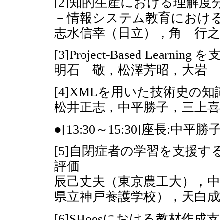
[2]知的生産における理解度
－情報システム教育におけ
志水信幸（日立），角 行之
[3]Project-Based Lea
明石 敬，松澤芳昭，大岩 
[4]XMLを用いた技術史の
松井正志，中平勝子，三上喜
●[13:30～15:30]座長:中
[5]自閉症者の学習を支援す
評価
辰己丈夫（東京農工大），中
県立神戸養護学校），天白
[6]SHoesにおける教材作成