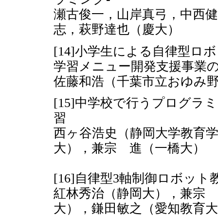
瀬古俊一，山岸真弓，中西健
志，萩野達也（慶大）
[14]小学生による自律型ロ
学習メニュー開発支援事業
佐藤和浩（千葉市立おゆみ
[15]中学校で行うプログ
習
西ヶ谷浩史（静岡大学教育
大），兼宗 進（一橋大）
[16]自律型3軸制御ロボッ
紅林秀治（静岡大），兼宗 
大），鎌田敏之（愛知教育大