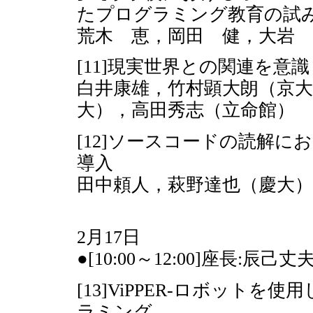
たプログラミング教育の試
荒木 恵，岡田 健，大岩 
[11]現実世界との関連を意識
白井康雄，竹村顕大朗（京大
大），高田秀志（立命館）
[12]ソースコードの読解
導入
田中頼人，萩野達也（慶大）
2月17日
●[10:00～12:00]座長:辰
[13]ViPPER-ロボット
ラミング-