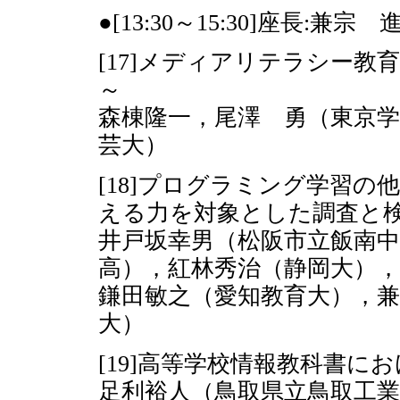
●[13:30～15:30]座長:兼
[17]メディアリテラシー教
～
森棟隆一，尾澤 勇（東京学
芸大）
[18]プログラミング学習の
える力を対象とした調査と
井戸坂幸男（松阪市立飯南中
高），紅林秀治（静岡大），
鎌田敏之（愛知教育大），兼
大）
[19]高等学校情報教科書に
足利裕人（鳥取県立鳥取工業