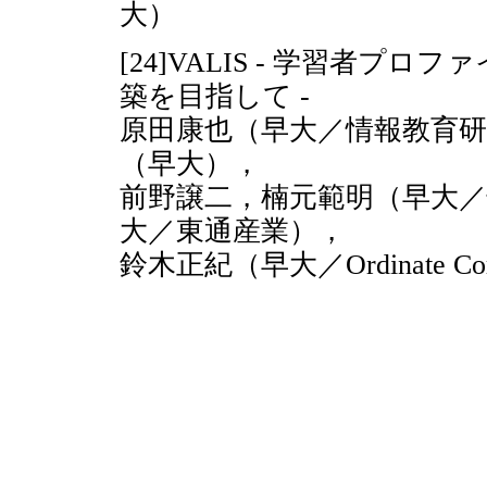
大）
[24]VALIS - 学習者
築を目指して -
原田康也（早大／情報教育
（早大），
前野譲二，楠元範明（早大／
大／東通産業），
鈴木正紀（早大／Ordinate Corp