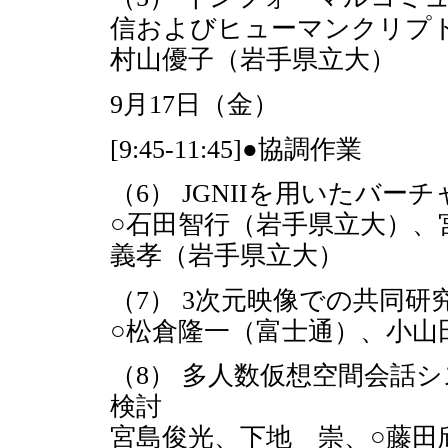
信およびヒューマンクリプ
村山優子（岩手県立大）
9月17日（金）
[9:45-11:45]●協調作業
（6） JGNIIを用いたバ
○石田智行（岩手県立大）、
義孝（岩手県立大）
（7） 3次元映像での共同研究環
○松倉隆一（富士通）、小山田
（8） 多人数仮想空間会話
検討
宮島俊光、下地 崇、○藤田