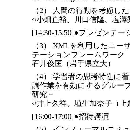
（2） 人間の行動を考慮し
○小畑直裕、川口信隆、塩澤
[14:30-15:50]●プレゼン
（3） XMLを利用したユ
テーションフレームワーク
石井俊匡（岩手県立大）
（4） 学習者の思考特性に
調作業を有効にするグルー
研究－
○井上久祥、埴生加奈子（上
[16:00-17:00]●招待講演
（5） インフォーマルコミ