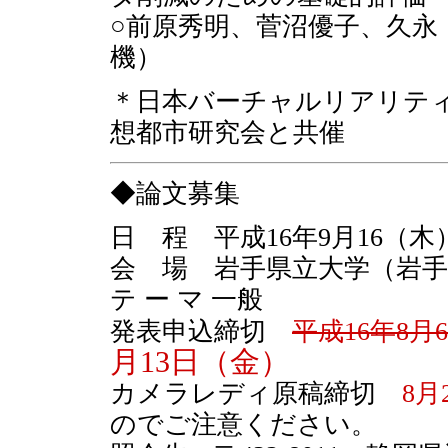
○前原秀明、菅沼優子、久永
機）
＊日本バーチャルリアリティ
想都市研究会と共催
◆論文募集
日 程 平成16年9月16（木
会 場 岩手県立大学（岩手
テ ー マ 一般
発表申込締切
平成16年8月
月13日（金）
カメラレディ原稿締切
8月
のでご注意ください。