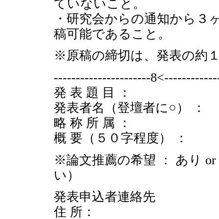
ていないこと。
・研究会からの通知から３
稿可能であること。
※原稿の締切は、発表の約
----------------------8<------------
発 表 題 目 ：
発表者名（登壇者に○） ：
略 称 所 属 ：
概 要（５０字程度） ：
※論文推薦の希望 ： あり 
い）
発表申込者連絡先
住 所：