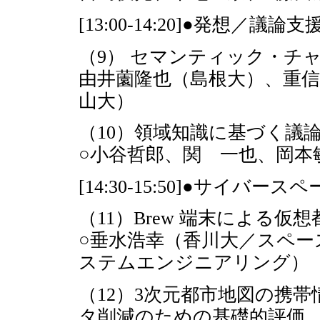
[13:00-14:20]●発想／議論支
（9） セマンティック・チャット
由井薗隆也（島根大）、重信
山大）
（10）領域知識に基づく議
○小谷哲郎、関 一也、岡本
[14:30-15:50]●サイバース
（11）Brew 端末による
○垂水浩幸（香川大／スペー
ステムエンジニアリング）
（12）3次元都市地図の携
タ削減のための基礎的評価