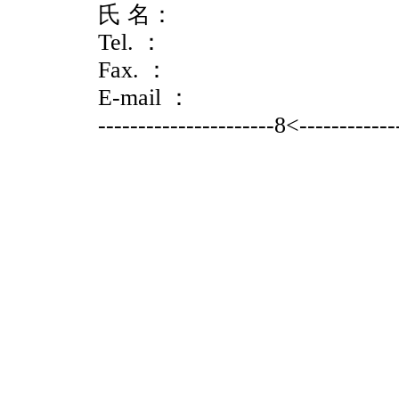
氏 名：
Tel. ：
Fax. ：
E-mail ：
----------------------8<------------