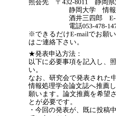
照会先 〒432-8011 静岡県
静岡大学 情報学部
酒井三四郎 E-Mail:sakai@
電話053-478-1475 フ
※できるだけE-mailでお
はご連絡下さい。
★発表申込方法：
以下に必要事項を記入し、照
い。
なお、研究会で発表された
情報処理学会論文誌へ推薦
願います。論文推薦を希望
とが必要です。
・今回の発表が、既に投稿