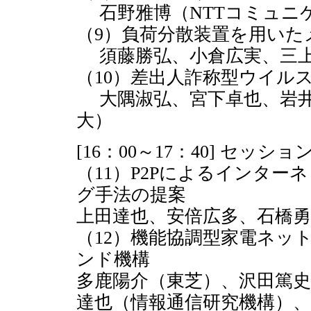
石野雅博（NTTコミュニケ
（9）負荷分散装置を用いた
須藤勝弘、小倉広実、三上
（10）差出人詐称型ウイル
大隅淑弘、宮下卓也、岩井
大）
[16：00～17：40] セッショ
（11）P2Pによるインタ
グ手法の提案
上田達也、安倍広多、石橋勇
（12）機能協調型家電ネッ
ンド機構
多鹿陽介（東芝）、沢田篤史
達也（情報通信研究機構）、