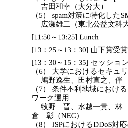
吉田和幸（大分大）
（5） spam対策に特化したSM
広瀬雄二（東北公益文科
[11:50～13:25] Lunch
[13：25～13：30] 山下賞
[13：30～15：35] セッショ
（6） 大学におけるセキュ
鳩野逸生、田村直之、伴 
（7） 条件不利地域におけ
ワーク運用
牧野 晋、水越一貴、林 
倉 彰（NEC）
（8） ISPにおけるDDoS対