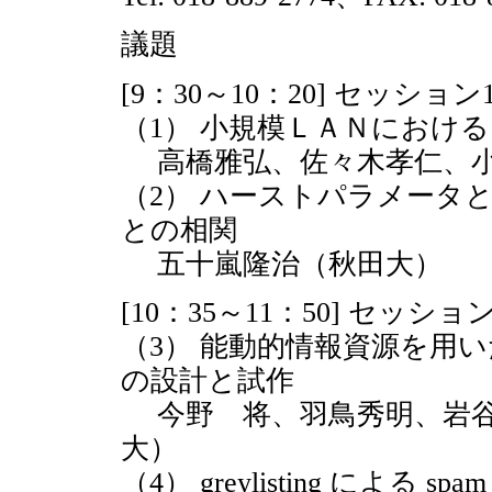
議題
[9：30～10：20] セッション
（1） 小規模ＬＡＮにおけ
高橋雅弘、佐々木孝仁、小
（2） ハーストパラメータ
との相関
五十嵐隆治（秋田大）
[10：35～11：50] セッショ
（3） 能動的情報資源を用
の設計と試作
今野 将、羽鳥秀明、岩谷
大）
（4） greylisting による