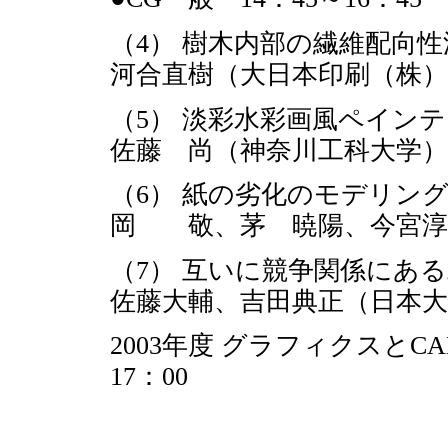
（4） 樹木内部の繊維配向
河合直樹（大日本印刷（株）
（5） 淡彩水彩画風ペイン
佐藤 尚（神奈川工科大学
（6） 紙の劣化のモデリン
岡 敬、茅 暁陽、今宮淳
（7） 互いに競争関係にあ
佐藤大輔、吉田典正（日本大
2003年度 グラフィクスとCA
17：00