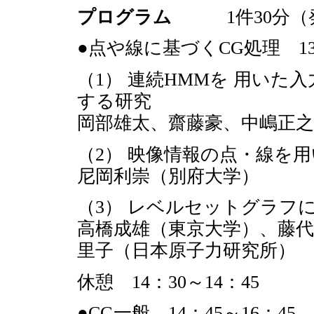
プログラム
1件30分（発表
●点や線に基づくCG処理 13：
（1） 連続HMMを 用い
する研究
岡部雄太、齋藤豪、中嶋正之
（2） 映像情報の点・線を
尼岡利崇（別府大学）
（3） レベルセットグラフ
高橋成雄（東京大学）、藤
里子（日本原子力研究所）
休憩 14：30～14：45
●CG一般 14：45～16：45