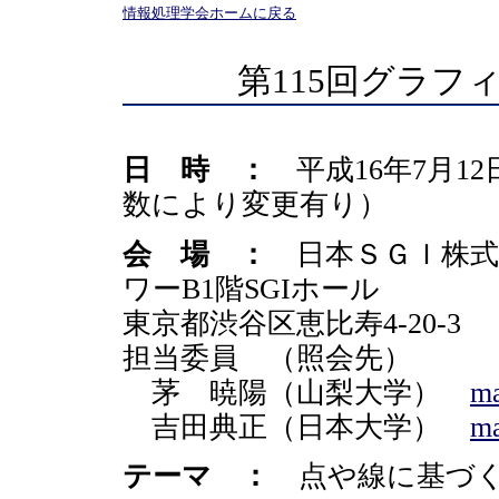
情報処理学会ホームに戻る
第115回グラフ
日 時 ：
平成16年7月12日
数により変更有り）
会 場 ：
日本ＳＧＩ株式
ワーB1階SGIホール
東京都渋谷区恵比寿4-20-
担当委員 （照会先）
茅 暁陽（山梨大学）
ma
吉田典正（日本大学）
ma
テーマ ：
点や線に基づく