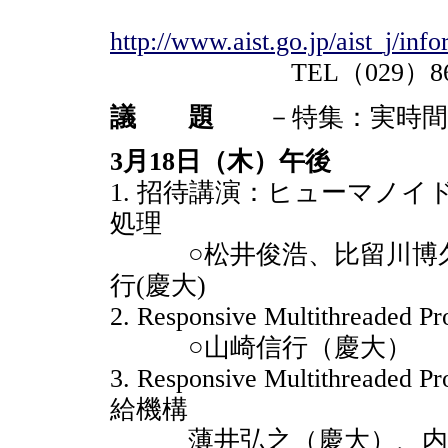
http://www.aist.go.jp/aist_j/inf
TEL（029）861-5
議 題
－特集：実時間処
3月18日（木）午後
1. 招待講演：ヒューマノ
処理
○松井俊浩、比留川博久(産
行(慶大)
2. Responsive Multithreade
○山崎信行（慶大）
3. Responsive Multithr
給機構
薄井弘之（慶大）、内山