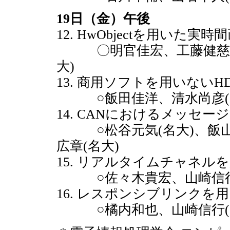
19日（金）午後
12. HwObjectを用いた
〇明官佳宏、工藤健慈、Win
大)
13. 商用ソフトを用いないH
○飯田佳洋、清水尚彦(
14. CANにおけるメッセ
○松谷元気(名大)、飯山真
広章(名大)
15. リアルタイムチャネルを用
○佐々木貴宏、山崎信行
16. レスポンシブリンク
○橘内和也、山崎信行(