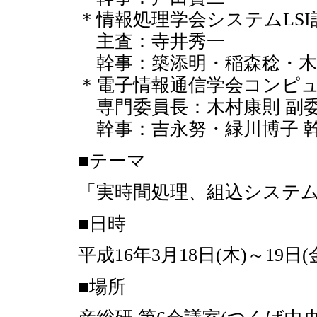
＊情報処理学会システムLSI設
主査：寺井秀一
幹事：築添明・稲森稔・木
＊電子情報通信学会コンピュー
専門委員長：木村康則 副
幹事：吉永努・緑川博子 
■テーマ
「実時間処理、組込システ
■日時
平成16年3月18日(木)～19日(
■場所