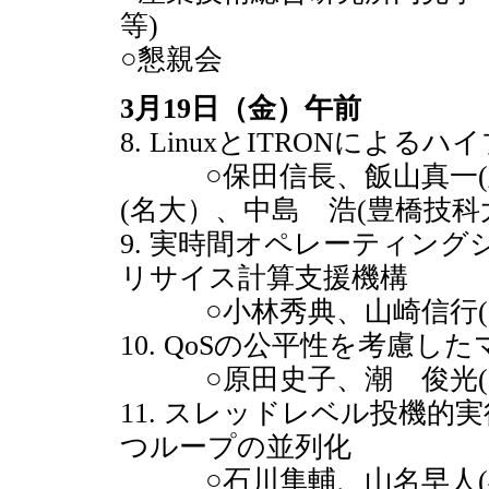
等)
○懇親会
3月19日（金）午前
8. LinuxとITRONによ
○保田信長、飯山真一(豊
(名大）、中島 浩(豊橋技科
9. 実時間オペレーティングシス
リサイス計算支援機構
○小林秀典、山崎信行(
10. QoSの公平性を考慮
○原田史子、潮 俊光(阪大
11. スレッドレベル投機
つループの並列化
○石川隼輔、山名早人(