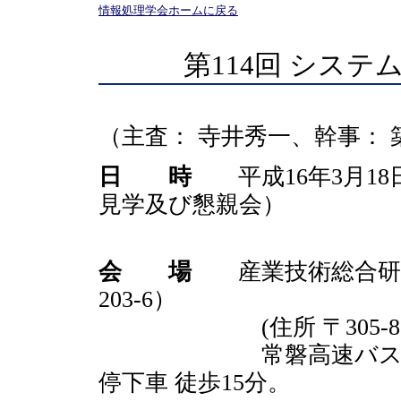
情報処理学会ホームに戻る
第114回 システ
（主査： 寺井秀一、幹事：
日 時
平成16年3月18日（
見学及び懇親会）
19日（金） 
会 場
産業技術総合研究所
203-6）
(住所 〒305-8568 
常磐高速バス 東京駅
停下車 徒歩15分。