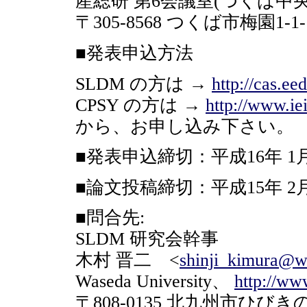
産総研 第6会議室(つくば中央2-1
〒305-8568 つくば市梅園1-1
■発表申込方法
SLDM の方は →
http://cas.e
CPSY の方は →
http://www.ie
から、お申し込み下さい。
■発表申込締切：平成16年 1月
■論文投稿締切：平成15年 2月2
■問合先:
SLDM 研究会幹事
木村 晋二 <
shinji_kimura@w
Waseda University、
http://ww
〒808-0135 北九州市ひびきの