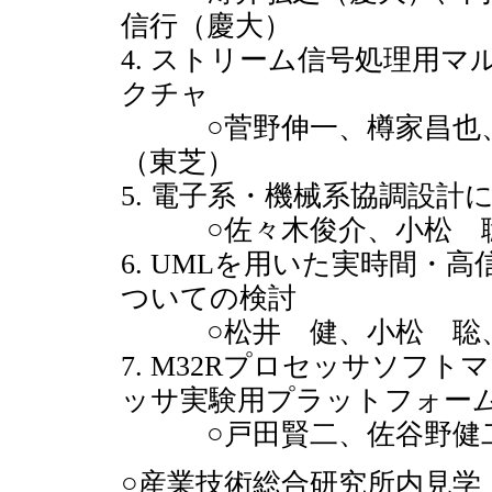
信行（慶大）
4. ストリーム信号処理用
クチャ
○菅野伸一、樽家昌也、
（東芝）
5. 電子系・機械系協調設
○佐々木俊介、小松 聡
6. UMLを用いた実時間・
ついての検討
○松井 健、小松 聡、
7. M32Rプロセッサソフ
ッサ実験用プラットフォーム
○戸田賢二、佐谷野健二(
○産業技術総合研究所内見学（