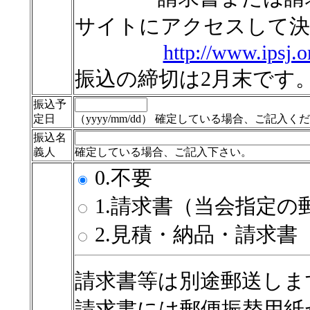
サイトにアクセスして決
http://www.ipsj.o
振込の締切は2月末です
振込予
定日
（yyyy/mm/dd） 確定している場合、ご記入く
振込名
義人
確定している場合、ご記入下さい。
0.不要
1.請求書（当会指定の
2.見積・納品・請求書
請求書等は別途郵送しま
請求書には郵便振替用紙