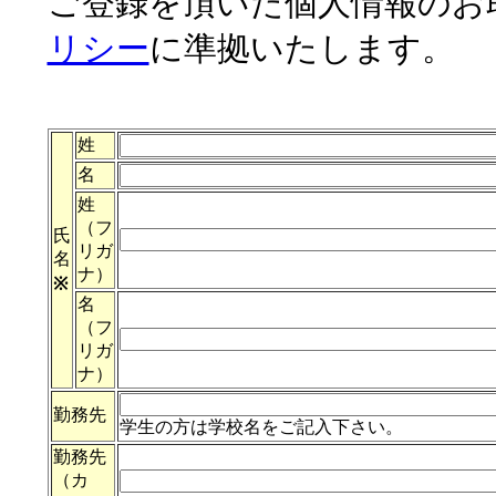
ご登録を頂いた個人情報のお
リシー
に準拠いたします。
姓
名
姓
（フ
氏
リガ
名
ナ）
※
名
（フ
リガ
ナ）
勤務先
学生の方は学校名をご記入下さい。
勤務先
（カ