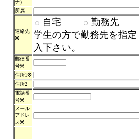
ナ）
所属
自宅
勤務先
連絡先
学生の方で勤務先を指定
※
入下さい。
郵便番
号
※
住所1
※
住所2
電話番
号
※
メール
アドレ
ス
※