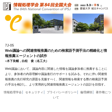
7J-05
Web議論への関連情報推薦のための検索語予測手法の精緻化と情
報推薦エージェントの試作
○木下良輔，白松 俊（名工大）
Web議論において、議論内容に関連した情報を議論参加者に推薦することに
より、参加者の内容理解や議論進行のサポートを試みる。それに伴い関連情
報推薦の先行研究の課題を克服すべく、関連情報を検索する際の検索語予測
の手法を検討し、より実用的な関連情報推薦エージェントの設計を目指す。
情報処理学会
セキュリティ
プライバシーポリシー
倫理綱領
著作権につ
いて