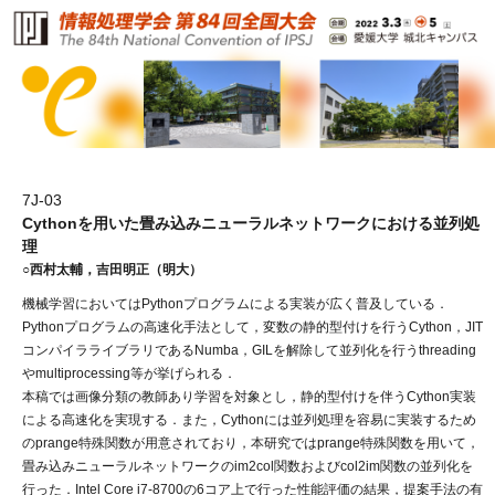
7J-03
Cythonを用いた畳み込みニューラルネットワークにおける並列処
理
○西村太輔，吉田明正（明大）
機械学習においてはPythonプログラムによる実装が広く普及している．
Pythonプログラムの高速化手法として，変数の静的型付けを行うCython，JIT
コンパイラライブラリであるNumba，GILを解除して並列化を行うthreading
やmultiprocessing等が挙げられる．
本稿では画像分類の教師あり学習を対象とし，静的型付けを伴うCython実装
による高速化を実現する．また，Cythonには並列処理を容易に実装するため
のprange特殊関数が用意されており，本研究ではprange特殊関数を用いて，
畳み込みニューラルネットワークのim2col関数およびcol2im関数の並列化を
行った．Intel Core i7-8700の6コア上で行った性能評価の結果，提案手法の有