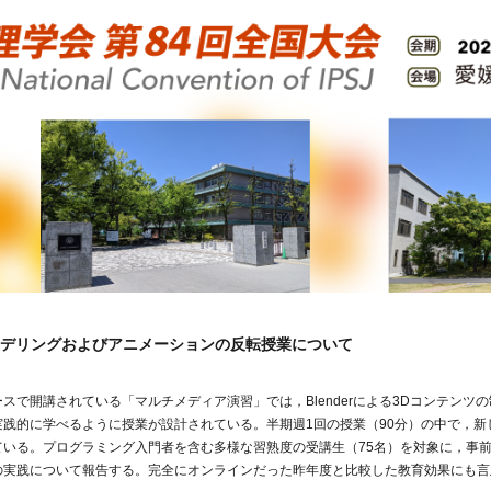
3Dモデリングおよびアニメーションの反転授業について
スで開講されている「マルチメディア演習」では，Blenderによる3Dコンテンツ
実践的に学べるように授業が設計されている。半期週1回の授業（90分）の中で，新
ている。プログラミング入門者を含む多様な習熟度の受講生（75名）を対象に，事
の実践について報告する。完全にオンラインだった昨年度と比較した教育効果にも言