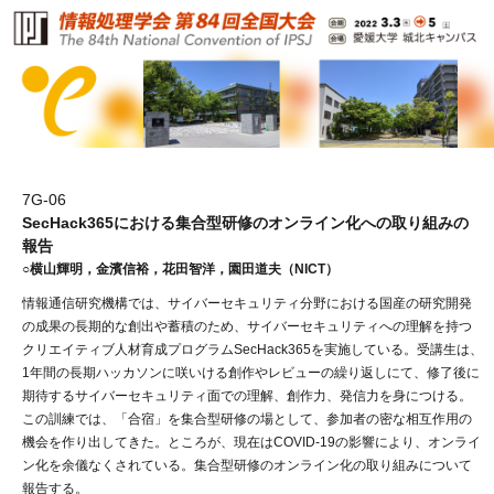
7G-06
SecHack365における集合型研修のオンライン化への取り組みの
報告
○横山輝明，金濱信裕，花田智洋，園田道夫（NICT）
情報通信研究機構では、サイバーセキュリティ分野における国産の研究開発
の成果の長期的な創出や蓄積のため、サイバーセキュリティへの理解を持つ
クリエイティブ人材育成プログラムSecHack365を実施している。受講生は、
1年間の長期ハッカソンに咲いける創作やレビューの繰り返しにて、修了後に
期待するサイバーセキュリティ面での理解、創作力、発信力を身につける。
この訓練では、「合宿」を集合型研修の場として、参加者の密な相互作用の
機会を作り出してきた。ところが、現在はCOVID-19の影響により、オンライ
ン化を余儀なくされている。集合型研修のオンライン化の取り組みについて
報告する。